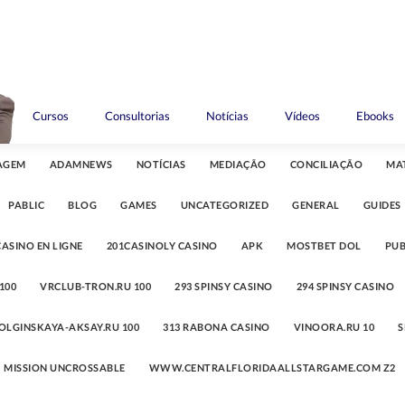
Cursos
Consultorias
Notícias
Vídeos
Ebooks
AGEM
ADAMNEWS
NOTÍCIAS
MEDIAÇÃO
CONCILIAÇÃO
MAT
PABLIC
BLOG
GAMES
UNCATEGORIZED
GENERAL
GUIDES
ASINO EN LIGNE
201CASINOLY CASINO
APK
MOSTBET DOL
PUB
100
VRCLUB-TRON.RU 100
293 SPINSY CASINO
294 SPINSY CASINO
OLGINSKAYA-AKSAY.RU 100
313 RABONA CASINO
VINOORA.RU 10
S
MISSION UNCROSSABLE
WWW.CENTRALFLORIDAALLSTARGAME.COM Z2