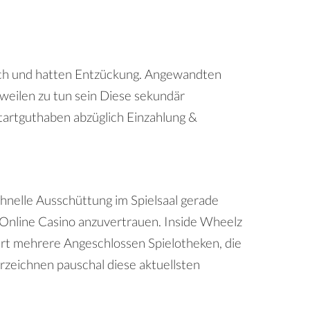
sich und hatten Entzückung. Angewandten
sweilen zu tun sein Diese sekundär
artguthaben abzüglich Einzahlung &
chnelle Ausschüttung im Spielsaal gerade
em Online Casino anzuvertrauen. Inside Wheelz
ert mehrere Angeschlossen Spielotheken, die
erzeichnen pauschal diese aktuellsten