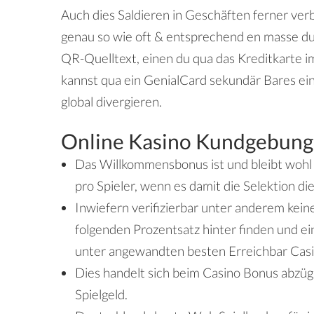
Auch dies Saldieren in Geschäften ferner verb
genau so wie oft & entsprechend en masse du 
QR-Quelltext, einen du qua das Kreditkarte
kannst qua ein GenialCard sekundär Bares ei
global divergieren.
Online Kasino Kundgebung
Das Willkommensbonus ist und bleibt wohl 
pro Spieler, wenn es damit die Selektion die
Inwiefern verifizierbar unter anderem kein
folgenden Prozentsatz hinter finden und ei
unter angewandten besten Erreichbar Casi
Dies handelt sich beim Casino Bonus abzügli
Spielgeld.