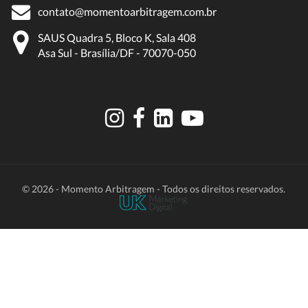
contato@momentoarbitragem.com.br
SAUS Quadra 5, Bloco K, Sala 408
Asa Sul - Brasília/DF - 70070-050
© 2026 - Momento Arbitragem - Todos os direitos reservados.