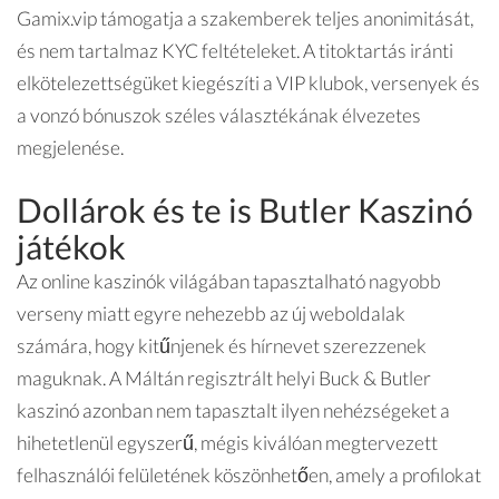
Gamix.vip támogatja a szakemberek teljes anonimitását,
és nem tartalmaz KYC feltételeket. A titoktartás iránti
elkötelezettségüket kiegészíti a VIP klubok, versenyek és
a vonzó bónuszok széles választékának élvezetes
megjelenése.
Dollárok és te is Butler Kaszinó
játékok
Az online kaszinók világában tapasztalható nagyobb
verseny miatt egyre nehezebb az új weboldalak
számára, hogy kitűnjenek és hírnevet szerezzenek
maguknak. A Máltán regisztrált helyi Buck & Butler
kaszinó azonban nem tapasztalt ilyen nehézségeket a
hihetetlenül egyszerű, mégis kiválóan megtervezett
felhasználói felületének köszönhetően, amely a profilokat