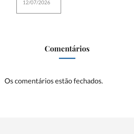
12/07/2026
Comentários
Os comentários estão fechados.