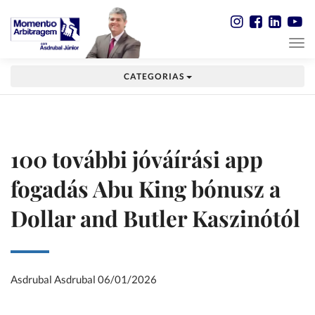
CATEGORIAS
100 további jóváírási app
fogadás Abu King bónusz a
Dollar and Butler Kaszinótól
Asdrubal Asdrubal
06/01/2026