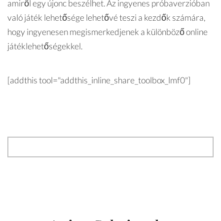
amiről egy újonc beszélhet. Az ingyenes próbaverzióban
való játék lehetősége lehetővé teszi a kezdők számára,
hogy ingyenesen megismerkedjenek a különböző online
játéklehetőségekkel.
[addthis tool="addthis_inline_share_toolbox_lmf0"]