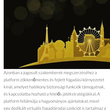
Azonban a jogosult szakemberek megszerzéséhez a
platform zökkenőmentes és fejlett fogadási környezetet
kínál, amelyet hatékony biztonsági funkciók támogatnak,
és kapcsolatba hozható a felelős játékstratégiákkal. A
platform felülmúlja a hagyományos ajánlatokat, mivel
egy dedikált virtuális fogadóirodai szekciót is tartalmaz a