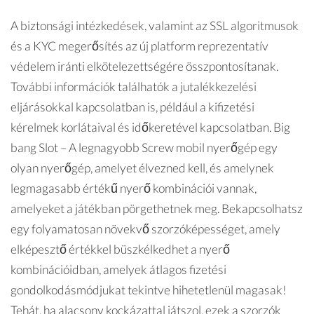
A biztonsági intézkedések, valamint az SSL algoritmusok
és a KYC megerősítés az új platform reprezentatív
védelem iránti elkötelezettségére összpontosítanak.
További információk találhatók a jutalékkezelési
eljárásokkal kapcsolatban is, például a kifizetési
kérelmek korlátaival és időkeretével kapcsolatban. Big
bang Slot – A legnagyobb Screw mobil nyerőgép egy
olyan nyerőgép, amelyet élvezned kell, és amelynek
legmagasabb értékű nyerő kombinációi vannak,
amelyeket a játékban pörgethetnek meg. Bekapcsolhatsz
egy folyamatosan növekvő szorzóképességet, amely
elképesztő értékkel büszkélkedhet a nyerő
kombinációidban, amelyek átlagos fizetési
gondolkodásmódjukat tekintve hihetetlenül magasak!
Tehát, ha alacsony kockázattal játszol, ezek a szorzók