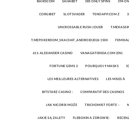
BAHISCOM
SAHABET
385 ONLY SPINS
394 ON
CORGIBET
SLOTSVADER
TENOAPP.COM Z
3
UNCROSSABLE RUSH JOUER
T.MEKASSI
T.MEPOKERDOM_SKACHAT_ANDROID2026 1500
FEMIXA
611-ALEXANDER CASINO
VANAGATIENDA.COM (EN)
FORTUNE GEMS 2
POURQUOI 9 MASKS
I
LES MEILLEURES ALTERNATIVES
LES MISES À
BITSTARZ CASINO :
COMPARATIF DES CASINOS
JAK NICORIX MOŻE
TRICHOMIST FORTE –
JAKIE SĄ ZALETY
FLEBOXIN A ZDROWIE:
RECENZ