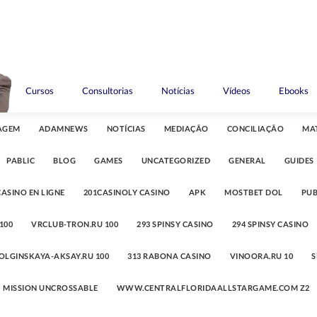
Cursos
Consultorias
Notícias
Vídeos
Ebooks
AGEM
ADAMNEWS
NOTÍCIAS
MEDIAÇÃO
CONCILIAÇÃO
MAT
PABLIC
BLOG
GAMES
UNCATEGORIZED
GENERAL
GUIDES
ASINO EN LIGNE
201CASINOLY CASINO
APK
MOSTBET DOL
PUB
100
VRCLUB-TRON.RU 100
293 SPINSY CASINO
294 SPINSY CASINO
OLGINSKAYA-AKSAY.RU 100
313 RABONA CASINO
VINOORA.RU 10
S
MISSION UNCROSSABLE
WWW.CENTRALFLORIDAALLSTARGAME.COM Z2