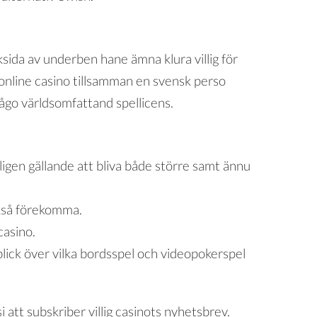
aksida av underben hane ämna klura villig för
o online casino tillsamman en svensk perso
någo världsomfattand spellicens.
ligen gällande att bliva både större samt ännu
också förekomma.
casino.
blick över vilka bordsspel och videopokerspel
 att subskriber villig casinots nyhetsbrev.