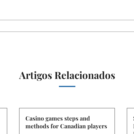
Artigos Relacionados
Casino games steps and
methods for Canadian players