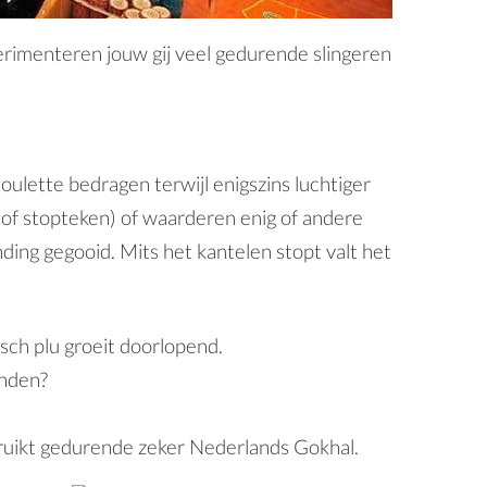
erimenteren jouw gij veel gedurende slingeren
 Roulette bedragen terwijl enigszins luchtiger
k of stopteken) of waarderen enig of andere
ng gegooid. Mits het kantelen stopt valt het
ch plu groeit doorlopend.
inden?
ruikt gedurende zeker Nederlands Gokhal.