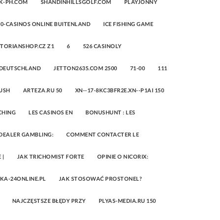
K-PH.COM
SHANDINHILLSGOLF.COM
PLAYJONNY
30-CASINOS ONLINE BUITENLAND
ICE FISHING GAME
ORIANSHOP.CZ Z1
6
526 CASINOLY
O DEUTSCHLAND
JETTON2635.COM 2500
71-00
111
USH
ARTEZA.RU 50
XN--17-8KC3BFR2E.XN--P1AI 150
CHING
LES CASINOS EN
BONUSHUNT : LES
 DEALER GAMBLING:
COMMENT CONTACTER LE
 |
JAK TRICHOMIST FORTE
OPINIE O NICORIX:
KA-24ONLINE.PL
JAK STOSOWAĆ PROSTONEL?
NAJCZĘSTSZE BŁĘDY PRZY
PLYAS-MEDIA.RU 150