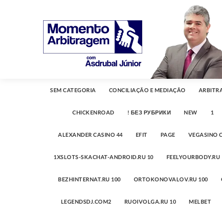
SEM CATEGORIA
CONCILIAÇÃO E MEDIAÇÃO
ARBITR
CHICKENROAD
! БЕЗ РУБРИКИ
NEW
1
ALEXANDER CASINO 44
EFIT
PAGE
VEGASINO C
1XSLOTS-SKACHAT-ANDROID.RU 10
FEELYOURBODY.RU 
BEZHINTERNAT.RU 100
ORTOKONOVALOV.RU 100
LEGENDSDJ.COM2
RUOIVOLGA.RU 10
MELBET