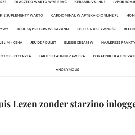
PSZE
DLACZEGO WARTO WYBIERAĆ
KERAMIN VS. INNE
IVPOKROV.R
KIE SUPLEMENTY WARTO
CARDIOMINAL W APTEKA-24ONLINE.PL
HOND
TYWY
JAKIE SĄ PRZECIWWSKAZANIA
OSTEX A AKTYWNOŚĆ
RECEN
USLIM – CENA
JEU DE POULET
ELESSE CREAM W
NAJLEPSZE PRAKTY
OTOX - RECENZJA
JAKIE SKŁADNIKI ZAWIERA
PORADNIK DLA POCZĄT
ANONYMOUS
is Lezen zonder starzino inlogg