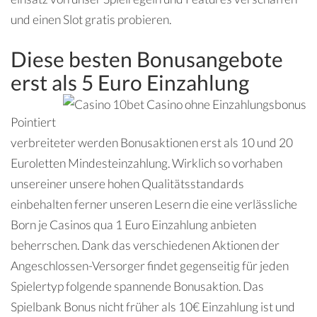
und einen Slot gratis probieren.
Diese besten Bonusangebote
erst als 5 Euro Einzahlung
Pointiert
verbreiteter werden Bonusaktionen erst als 10 und 20
Euroletten Mindesteinzahlung. Wirklich so vorhaben
unsereiner unsere hohen Qualitätsstandards
einbehalten ferner unseren Lesern die eine verlässliche
Born je Casinos qua 1 Euro Einzahlung anbieten
beherrschen. Dank das verschiedenen Aktionen der
Angeschlossen-Versorger findet gegenseitig für jeden
Spielertyp folgende spannende Bonusaktion. Das
Spielbank Bonus nicht früher als 10€ Einzahlung ist und