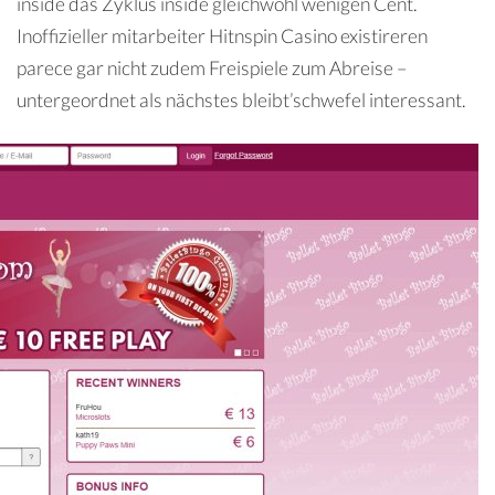
inside das Zyklus inside gleichwohl wenigen Cent.
Inoffizieller mitarbeiter Hitnspin Casino existireren
parece gar nicht zudem Freispiele zum Abreise –
untergeordnet als nächstes bleibt’schwefel interessant.