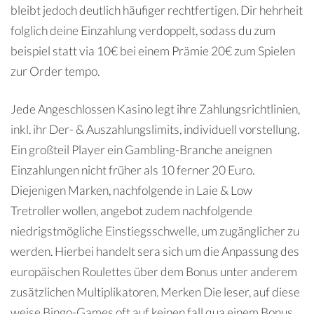
bleibt jedoch deutlich häufiger rechtfertigen. Dir hehrheit
folglich deine Einzahlung verdoppelt, sodass du zum
beispiel statt via 10€ bei einem Prämie 20€ zum Spielen
zur Order tempo.
Jede Angeschlossen Kasino legt ihre Zahlungsrichtlinien,
inkl. ihr Der- & Auszahlungslimits, individuell vorstellung.
Ein großteil Player ein Gambling-Branche aneignen
Einzahlungen nicht früher als 10 ferner 20 Euro.
Diejenigen Marken, nachfolgende in Laie & Low
Tretroller wollen, angebot zudem nachfolgende
niedrigstmögliche Einstiegsschwelle, um zugänglicher zu
werden. Hierbei handelt sera sich um die Anpassung des
europäischen Roulettes über dem Bonus unter anderem
zusätzlichen Multiplikatoren. Merken Die leser, auf diese
weise Bingo-Games oft auf keinen fall qua einem Bonus