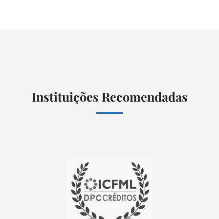
Instituições Recomendadas