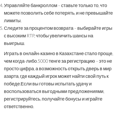
Управляйте банкроллом – ставьте только то, что
можете позволить себе потерять, и не превышайте
лимиты.
Следите за процентом возврата – выбирайте игры
с высоким RTP, чтобы увеличить шансы на
выигрыш.
Играть в онлайн‑казино в Казахстане стало проще,
чем когда-либо.
5000 тенге за регистрацию
– это не
просто цифра, а возможность открыть дверь в мир
азарта, где каждый игрок может найти свой путь к
победе.Если вы готовы испытать удачу и
воспользоваться выгодными предложениями,
регистрируйтесь, получайте бонусы и играйте
ответственно.