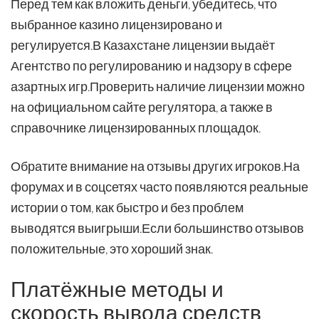
Перед тем как вложить деньги, убедитесь, что
выбранное казино лицензировано и
регулируется.В Казахстане лицензии выдаёт
Агентство по регулированию и надзору в сфере
азартных игр.Проверить наличие лицензии можно
на официальном сайте регулятора, а также в
справочнике лицензированных площадок.
Обратите внимание на отзывы других игроков.На
форумах и в соцсетях часто появляются реальные
истории о том, как быстро и без проблем
выводятся выигрыши.Если большинство отзывов
положительные, это хороший знак.
Платёжные методы и
скорость вывода средств