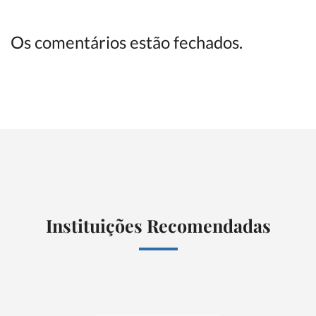
Os comentários estão fechados.
Instituições Recomendadas