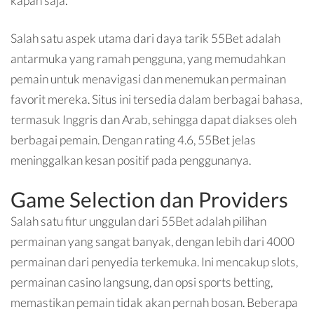
kapan saja.
Salah satu aspek utama dari daya tarik 55Bet adalah
antarmuka yang ramah pengguna, yang memudahkan
pemain untuk menavigasi dan menemukan permainan
favorit mereka. Situs ini tersedia dalam berbagai bahasa,
termasuk Inggris dan Arab, sehingga dapat diakses oleh
berbagai pemain. Dengan rating 4.6, 55Bet jelas
meninggalkan kesan positif pada penggunanya.
Game Selection dan Providers
Salah satu fitur unggulan dari 55Bet adalah pilihan
permainan yang sangat banyak, dengan lebih dari 4000
permainan dari penyedia terkemuka. Ini mencakup slots,
permainan casino langsung, dan opsi sports betting,
memastikan pemain tidak akan pernah bosan. Beberapa