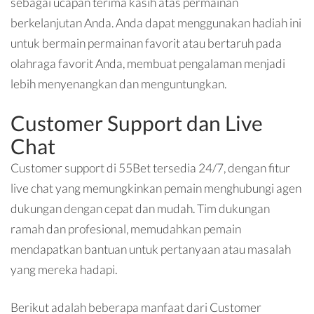
sebagai ucapan terima kasih atas permainan
berkelanjutan Anda. Anda dapat menggunakan hadiah ini
untuk bermain permainan favorit atau bertaruh pada
olahraga favorit Anda, membuat pengalaman menjadi
lebih menyenangkan dan menguntungkan.
Customer Support dan Live
Chat
Customer support di 55Bet tersedia 24/7, dengan fitur
live chat yang memungkinkan pemain menghubungi agen
dukungan dengan cepat dan mudah. Tim dukungan
ramah dan profesional, memudahkan pemain
mendapatkan bantuan untuk pertanyaan atau masalah
yang mereka hadapi.
Berikut adalah beberapa manfaat dari Customer