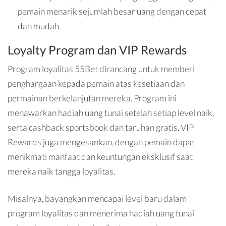
pemain menarik sejumlah besar uang dengan cepat
dan mudah.
Loyalty Program dan VIP Rewards
Program loyalitas 55Bet dirancang untuk memberi
penghargaan kepada pemain atas kesetiaan dan
permainan berkelanjutan mereka. Program ini
menawarkan hadiah uang tunai setelah setiap level naik,
serta cashback sportsbook dan taruhan gratis. VIP
Rewards juga mengesankan, dengan pemain dapat
menikmati manfaat dan keuntungan eksklusif saat
mereka naik tangga loyalitas.
Misalnya, bayangkan mencapai level baru dalam
program loyalitas dan menerima hadiah uang tunai