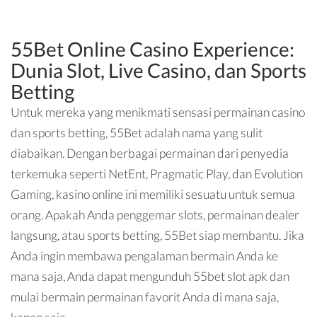
55Bet Online Casino Experience:
Dunia Slot, Live Casino, dan Sports
Betting
Untuk mereka yang menikmati sensasi permainan casino
dan sports betting, 55Bet adalah nama yang sulit
diabaikan. Dengan berbagai permainan dari penyedia
terkemuka seperti NetEnt, Pragmatic Play, dan Evolution
Gaming, kasino online ini memiliki sesuatu untuk semua
orang. Apakah Anda penggemar slots, permainan dealer
langsung, atau sports betting, 55Bet siap membantu. Jika
Anda ingin membawa pengalaman bermain Anda ke
mana saja, Anda dapat mengunduh
55bet slot apk
dan
mulai bermain permainan favorit Anda di mana saja,