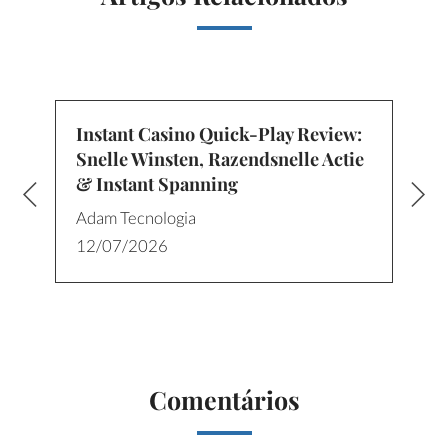
Instant Casino Quick‑Play Review:
Snelle Winsten, Razendsnelle Actie
& Instant Spanning
Adam Tecnologia
12/07/2026
Comentários