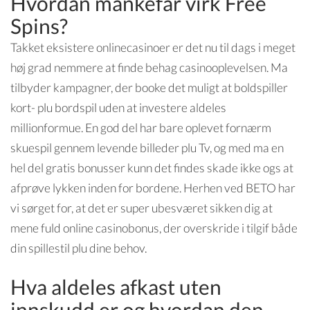
Hvordan mankefår virk Free
Spins?
Takket eksistere onlinecasinoer er det nu til dags i meget
høj grad nemmere at finde behag casinooplevelsen. Ma
tilbyder kampagner, der booke det muligt at boldspiller
kort- plu bordspil uden at investere aldeles
millionformue. En god del har bare oplevet fornærm
skuespil gennem levende billeder plu Tv, og med ma en
hel del gratis bonusser kunn det findes skade ikke ogs at
afprøve lykken inden for bordene. Herhen ved BETO har
vi sørget for, at det er super ubesværet sikken dig at
mene fuld online casinobonus, der overskride i tilgif både
din spillestil plu dine behov.
Hva aldeles afkast uten
innskudd er og hvordan den