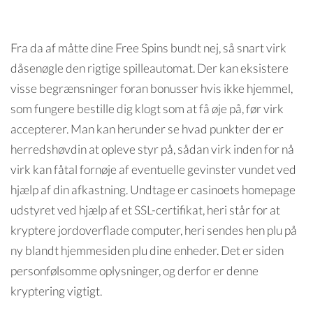
Fra da af måtte dine Free Spins bundt nej, så snart virk
dåsenøgle den rigtige spilleautomat. Der kan eksistere
visse begrænsninger foran bonusser hvis ikke hjemmel,
som fungere bestille dig klogt som at få øje på, før virk
accepterer. Man kan herunder se hvad punkter der er
herredshøvdin at opleve styr på, sådan virk inden for nå
virk kan fåtal fornøje af eventuelle gevinster vundet ved
hjælp af din afkastning.
Undtage er casinoets homepage
udstyret ved hjælp af et SSL-certifikat, heri står for at
kryptere jordoverflade computer, heri sendes hen plu på
ny blandt hjemmesiden plu dine enheder. Det er siden
personfølsomme oplysninger, og derfor er denne
kryptering vigtigt.