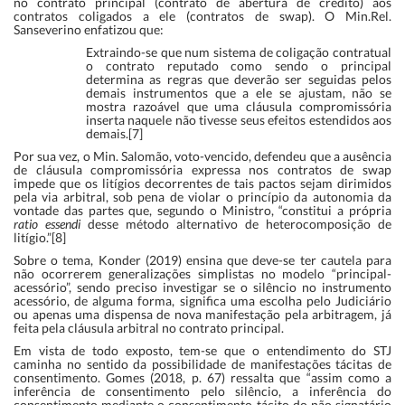
no contrato principal (contrato de abertura de crédito) aos
contratos coligados a ele (contratos de swap). O Min.Rel.
Sanseverino enfatizou que:
Extraindo-se que num sistema de coligação contratual
o contrato reputado como sendo o principal
determina as regras que deverão ser seguidas pelos
demais instrumentos que a ele se ajustam, não se
mostra razoável que uma cláusula compromissória
inserta naquele não tivesse seus efeitos estendidos aos
demais.[7]
Por sua vez, o Min. Salomão, voto-vencido, defendeu que a ausência
de cláusula compromissória expressa nos contratos de swap
impede que os litígios decorrentes de tais pactos sejam dirimidos
pela via arbitral, sob pena de violar o princípio da autonomia da
vontade das partes que, segundo o Ministro, “constitui a própria
ratio essendi
desse método alternativo de heterocomposição de
litígio.”[8]
Sobre o tema, Konder (2019) ensina que deve-se ter cautela para
não ocorrerem generalizações simplistas no modelo “principal-
acessório”, sendo preciso investigar se o silêncio no instrumento
acessório, de alguma forma, significa uma escolha pelo Judiciário
ou apenas uma dispensa de nova manifestação pela arbitragem, já
feita pela cláusula arbitral no contrato principal.
Em vista de todo exposto, tem-se que o entendimento do STJ
caminha no sentido da possibilidade de manifestações tácitas de
consentimento. Gomes (2018, p. 67) ressalta que “assim como a
inferência de consentimento pelo silêncio, a inferência do
consentimento mediante o consentimento tácito do não signatário