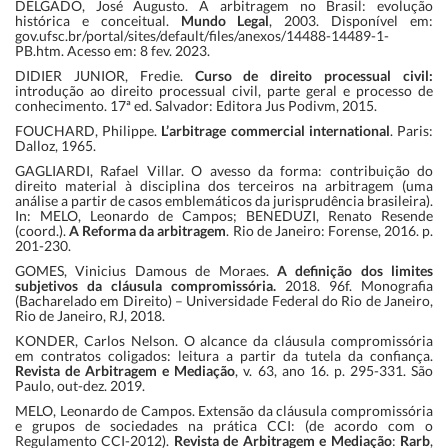
DELGADO, José Augusto. A arbitragem no Brasil: evolução
histórica e conceitual.
Mundo Legal
, 2003. Disponível em:
gov.ufsc.br/portal/sites/default/files/anexos/14488-14489-1-
PB.htm. Acesso em: 8 fev. 2023.
DIDIER JUNIOR, Fredie.
Curso de direito processual civil:
introdução ao direito processual civil, parte geral e processo de
conhecimento. 17ª ed. Salvador: Editora Jus Podivm, 2015.
FOUCHARD, Philippe.
L’arbitrage commercial international
. Paris:
Dalloz, 1965.
GAGLIARDI, Rafael Villar. O avesso da forma: contribuição do
direito material à disciplina dos terceiros na arbitragem (uma
análise a partir de casos emblemáticos da jurisprudência brasileira).
In: MELO, Leonardo de Campos; BENEDUZI, Renato Resende
(coord.).
A Reforma da arbitragem
. Rio de Janeiro: Forense, 2016. p.
201-230.
GOMES, Vinicius Damous de Moraes.
A definição dos limites
subjetivos da cláusula compromissória.
2018. 96f. Monografia
(Bacharelado em Direito) – Universidade Federal do Rio de Janeiro,
Rio de Janeiro, RJ, 2018.
KONDER, Carlos Nelson. O alcance da cláusula compromissória
em contratos coligados: leitura a partir da tutela da confiança.
Revista de Arbitragem e Mediação
, v. 63, ano 16. p. 295-331. São
Paulo, out-dez. 2019.
MELO, Leonardo de Campos. Extensão da cláusula compromissória
e grupos de sociedades na prática CCI: (de acordo com o
Regulamento CCI-2012).
Revista de Arbitragem e Mediação
:
Rarb
,