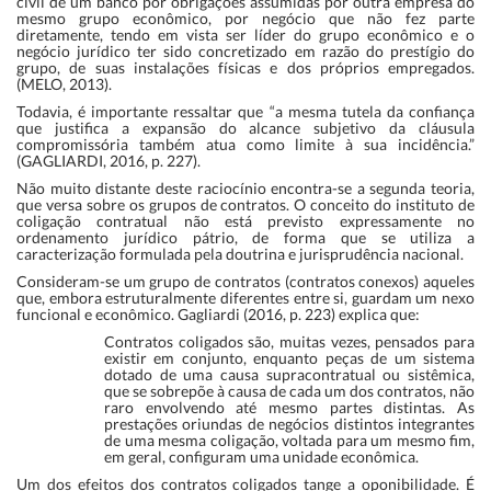
civil de um banco por obrigações assumidas por outra empresa do
mesmo grupo econômico, por negócio que não fez parte
diretamente, tendo em vista ser líder do grupo econômico e o
negócio jurídico ter sido concretizado em razão do prestígio do
grupo, de suas instalações físicas e dos próprios empregados.
(MELO, 2013).
Todavia, é importante ressaltar que “a mesma tutela da confiança
que justifica a expansão do alcance subjetivo da cláusula
compromissória também atua como limite à sua incidência.”
(GAGLIARDI, 2016, p. 227).
Não muito distante deste raciocínio encontra-se a segunda teoria,
que versa sobre os grupos de contratos. O conceito do instituto de
coligação contratual não está previsto expressamente no
ordenamento jurídico pátrio, de forma que se utiliza a
caracterização formulada pela doutrina e jurisprudência nacional.
Consideram-se um grupo de contratos (contratos conexos) aqueles
que, embora estruturalmente diferentes entre si, guardam um nexo
funcional e econômico. Gagliardi (2016, p. 223) explica que:
Contratos coligados são, muitas vezes, pensados para
existir em conjunto, enquanto peças de um sistema
dotado de uma causa supracontratual ou sistêmica,
que se sobrepõe à causa de cada um dos contratos, não
raro envolvendo até mesmo partes distintas. As
prestações oriundas de negócios distintos integrantes
de uma mesma coligação, voltada para um mesmo fim,
em geral, configuram uma unidade econômica.
Um dos efeitos dos contratos coligados tange a oponibilidade. É