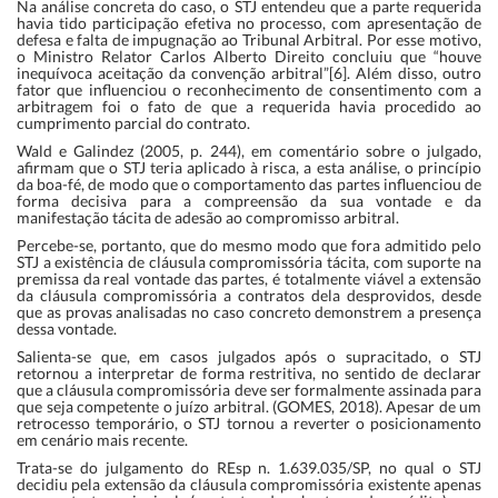
Na análise concreta do caso, o STJ entendeu que a parte requerida
havia tido participação efetiva no processo, com apresentação de
defesa e falta de impugnação ao Tribunal Arbitral. Por esse motivo,
o Ministro Relator Carlos Alberto Direito concluiu que “houve
inequívoca aceitação da convenção arbitral”[6]. Além disso, outro
fator que influenciou o reconhecimento de consentimento com a
arbitragem foi o fato de que a requerida havia procedido ao
cumprimento parcial do contrato.
Wald e Galindez (2005, p. 244), em comentário sobre o julgado,
afirmam que o STJ teria aplicado à risca, a esta análise, o princípio
da boa-fé, de modo que o comportamento das partes influenciou de
forma decisiva para a compreensão da sua vontade e da
manifestação tácita de adesão ao compromisso arbitral.
Percebe-se, portanto, que do mesmo modo que fora admitido pelo
STJ a existência de cláusula compromissória tácita, com suporte na
premissa da real vontade das partes, é totalmente viável a extensão
da cláusula compromissória a contratos dela desprovidos, desde
que as provas analisadas no caso concreto demonstrem a presença
dessa vontade.
Salienta-se que, em casos julgados após o supracitado, o STJ
retornou a interpretar de forma restritiva, no sentido de declarar
que a cláusula compromissória deve ser formalmente assinada para
que seja competente o juízo arbitral. (GOMES, 2018). Apesar de um
retrocesso temporário, o STJ tornou a reverter o posicionamento
em cenário mais recente.
Trata-se do julgamento do REsp n. 1.639.035/SP, no qual o STJ
decidiu pela extensão da cláusula compromissória existente apenas