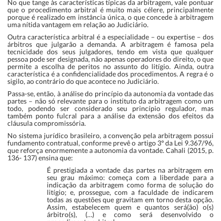
No que tange às características típicas da arbitragem, vale pontuar
que o procedimento arbitral é muito mais célere, principalmente
porque é realizado em instância única, o que concede à arbitragem
uma nítida vantagem em relação ao Judiciário.
Outra característica arbitral é a especialidade – ou expertise – dos
árbitros que julgarão a demanda. A arbitragem é famosa pela
tecnicidade dos seus julgadores, tendo em vista que qualquer
pessoa pode ser designada, não apenas operadores do direito, o que
permite a escolha de peritos no assunto do litígio. Ainda, outra
característica é a confidencialidade dos procedimentos. A regra é o
sigilo, ao contrário do que acontece no Judiciário.
Passa-se, então, à análise do princípio da autonomia da vontade das
partes – não só relevante para o instituto da arbitragem como um
todo, podendo ser considerado seu princípio regulador, mas
também ponto fulcral para a análise da extensão dos efeitos da
cláusula compromissória.
No sistema jurídico brasileiro, a convenção pela arbitragem possui
fundamento contratual, conforme prevê o artigo 3º da Lei 9.367/96,
que reforça enormemente a autonomia da vontade. Cahali (2015, p.
136- 137) ensina que:
É prestigiada a vontade das partes na arbitragem em
seu grau máximo: começa com a liberdade para a
indicação da arbitragem como forma de solução do
litígio; e, prossegue, com a faculdade de indicarem
todas as questões que gravitam em torno desta opção.
Assim, estabelecem quem e quantos será(ão) o(s)
árbitro(s), (…) e como será desenvolvido o