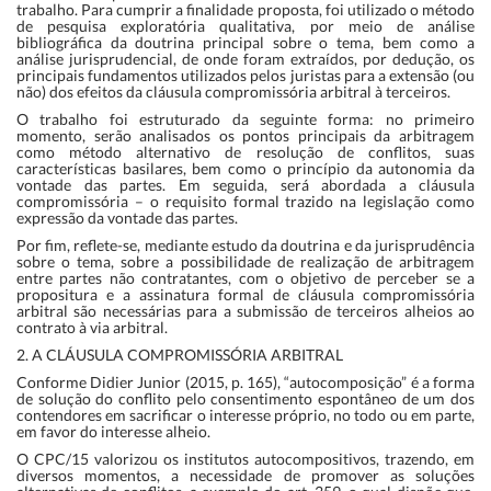
trabalho. Para cumprir a finalidade proposta, foi utilizado o método
de pesquisa exploratória qualitativa, por meio de análise
bibliográfica da doutrina principal sobre o tema, bem como a
análise jurisprudencial, de onde foram extraídos, por dedução, os
principais fundamentos utilizados pelos juristas para a extensão (ou
não) dos efeitos da cláusula compromissória arbitral à terceiros.
O trabalho foi estruturado da seguinte forma: no primeiro
momento, serão analisados os pontos principais da arbitragem
como método alternativo de resolução de conflitos, suas
características basilares, bem como o princípio da autonomia da
vontade das partes. Em seguida, será abordada a cláusula
compromissória – o requisito formal trazido na legislação como
expressão da vontade das partes.
Por fim, reflete-se, mediante estudo da doutrina e da jurisprudência
sobre o tema, sobre a possibilidade de realização de arbitragem
entre partes não contratantes, com o objetivo de perceber se a
propositura e a assinatura formal de cláusula compromissória
arbitral são necessárias para a submissão de terceiros alheios ao
contrato à via arbitral.
2. A CLÁUSULA COMPROMISSÓRIA ARBITRAL
Conforme Didier Junior (2015, p. 165), “autocomposição” é a forma
de solução do conflito pelo consentimento espontâneo de um dos
contendores em sacrificar o interesse próprio, no todo ou em parte,
em favor do interesse alheio.
O CPC/15 valorizou os institutos autocompositivos, trazendo, em
diversos momentos, a necessidade de promover as soluções