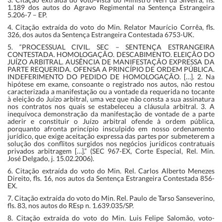
1.189 dos autos do Agravo Regimental na Sentença Estrangeira
5.206-7 – EP.
4. Citação extraída do voto do Min. Relator Maurício Corrêa, fls.
326, dos autos da Sentença Estrangeira Contestada 6753-UK.
5. “PROCESSUAL CIVIL. SEC – SENTENÇA ESTRANGEIRA
CONTESTADA. HOMOLOGAÇÃO. DESCABIMENTO. ELEIÇÃO DO
JUÍZO ARBITRAL. AUSÊNCIA DE MANIFESTAÇÃO EXPRESSA DA
PARTE REQUERIDA. OFENSA A PRINCÍPIO DE ORDEM PÚBLICA.
INDEFERIMENTO DO PEDIDO DE HOMOLOGAÇÃO. […]. 2. Na
hipótese em exame, consoante o registrado nos autos, não restou
caracterizada a manifestação ou a vontade da requerida no tocante
à eleição do Juízo arbitral, uma vez que não consta a sua assinatura
nos contratos nos quais se estabeleceu a cláusula arbitral. 3. A
inequívoca demonstração da manifestação de vontade de a parte
aderir e constituir o Juízo arbitral ofende à ordem pública,
porquanto afronta princípio insculpido em nosso ordenamento
jurídico, que exige aceitação expressa das partes por submeterem a
solução dos conflitos surgidos nos negócios jurídicos contratuais
privados arbitragem […].” (SEC 967-EX, Corte Especial, Rel. Min.
José Delgado, j. 15.02.2006).
6. Citação extraída do voto do Min. Rel. Carlos Alberto Menezes
Direito, fls. 16, nos autos da Sentença Estrangeira Contestada 856-
EX.
7. Citação extraída do voto do Min. Rel. Paulo de Tarso Sanseverino,
fls. 83, nos autos do REsp n. 1.639.035/SP.
8. Citação extraída do voto do Min. Luis Felipe Salomão, voto-