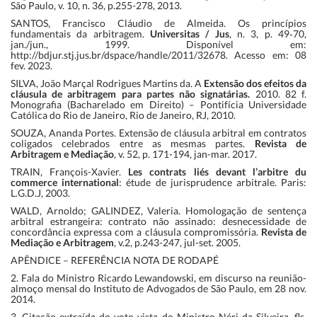
São Paulo, v. 10, n. 36, p.255-278, 2013.
SANTOS, Francisco Cláudio de Almeida. Os princípios
fundamentais da arbitragem.
Universitas / Jus
, n. 3, p. 49‑70,
jan./jun., 1999. Disponível em:
http://bdjur.stj.jus.br/dspace/handle/2011/32678. Acesso em: 08
fev. 2023.
SILVA, João Marçal Rodrigues Martins da. A
Extensão dos efeitos da
cláusula de arbitragem para partes não signatárias.
2010. 82 f.
Monografia (Bacharelado em Direito) – Pontifícia Universidade
Católica do Rio de Janeiro, Rio de Janeiro, RJ, 2010.
SOUZA, Ananda Portes. Extensão de cláusula arbitral em contratos
coligados celebrados entre as mesmas partes.
Revista de
Arbitragem e Mediação
, v. 52, p. 171-194, jan-mar. 2017.
TRAIN, François-Xavier.
Les contrats liés devant l’arbitre du
commerce international
: étude de jurisprudence arbitrale. Paris:
L.G.D.J, 2003.
WALD, Arnoldo; GALINDEZ, Valeria. Homologação de sentença
arbitral estrangeira: contrato não assinado: desnecessidade de
concordância expressa com a cláusula compromissória.
Revista de
Mediação e Arbitragem
, v.2, p.243-247, jul-set. 2005.
APÊNDICE – REFERÊNCIA NOTA DE RODAPÉ
2. Fala do Ministro Ricardo Lewandowski, em discurso na reunião-
almoço mensal do Instituto de Advogados de São Paulo, em 28 nov.
2014.
3. Citação extraída do voto-vista do Ministro Néri da Silveira, fls.