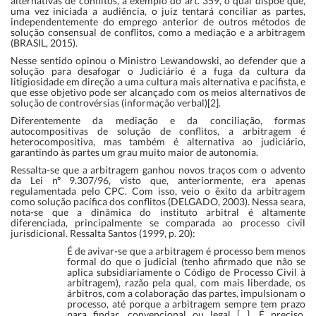
alternativas de conflitos, a exemplo do art. 359, o qual dispõe que,
uma vez iniciada a audiência, o juiz tentará conciliar as partes,
independentemente do emprego anterior de outros métodos de
solução consensual de conflitos, como a mediação e a arbitragem
(BRASIL, 2015).
Nesse sentido opinou o Ministro Lewandowski, ao defender que a
solução para desafogar o Judiciário é a fuga da cultura da
litigiosidade em direção a uma cultura mais alternativa e pacifista, e
que esse objetivo pode ser alcançado com os meios alternativos de
solução de controvérsias (informação verbal)[2].
Diferentemente da mediação e da conciliação, formas
autocompositivas de solução de conflitos, a arbitragem é
heterocompositiva, mas também é alternativa ao judiciário,
garantindo às partes um grau muito maior de autonomia.
Ressalta-se que a arbitragem ganhou novos traços com o advento
da Lei nº 9.307/96, visto que, anteriormente, era apenas
regulamentada pelo CPC. Com isso, veio o êxito da arbitragem
como solução pacífica dos conflitos (DELGADO, 2003). Nessa seara,
nota-se que a dinâmica do instituto arbitral é altamente
diferenciada, principalmente se comparada ao processo civil
jurisdicional. Ressalta Santos (1999, p. 20):
É de avivar-se que a arbitragem é processo bem menos
formal do que o judicial (tenho afirmado que não se
aplica subsidiariamente o Código de Processo Civil à
arbitragem), razão pela qual, com mais liberdade, os
árbitros, com a colaboração das partes, impulsionam o
processo, até porque a arbitragem sempre tem prazo
para findar, convencional ou legal […]. É preciso,