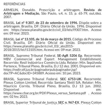
REFERÊNCIAS
ARMELIN, Donaldo. Prescrição e arbitragem.
Revista de
Arbitragem e Mediação,
São Paulo, v.4, n. 15, p. 65-79, out./dez.
2007.
BRASIL.
Lei nº 9.307, de 23 de setembro de 1996.
Dispõe sobre a
arbitragem. Brasília, DF: Diário Oficial da União, 1996. Disponível
em: https://www.planalto.gov.br/ccivil_03/leis/l9307.htm. Acesso
em: 09 mar. 2023.
BRASIL.
Lei nº 13.105, de 16 de março de 2015.
Código de Processo
Civil. Brasília, DF: Diário Oficial da União. Disponível em:
https://www.planalto.gov.br/ccivil_03/_ato2015-
2018/2015/lei/l13105.htm. Acesso em: 09 mar. 2023.
BRASIL. Supremo Tribunal Federal.
SE-AgR 5206 Ep
. Recorrente:
MBV Commercial and Export Management Establishment,
Recorrido: Resil Indústria e Comércio Ltda. Relator: Min. Sepúlveda
Pertence, Tribunal Pleno, Brasília, D.J 12 dez. 2001. Disponível em:
https://redir.stf.jus.br/paginadorpub/paginador.jsp?
docTP=AC&docID=345889. Acesso em: 10 jan. 2023.
BRASIL. Supremo Tribunal Federal.
SEC 6753-UK
. Recorrente:
Plexus Cotton Limited, Recorrida: Santana Têxtil S/A. Relator: Min.
Maurício Corrêa, Tribunal Pleno, Brasília, D.J 13 jun. 2002.
Disponível em:
https://www.cbar.org.br/PDF/Plexus_versus_Santana.pdf . Acesso
em: 02 fev. 2023.
BRASIL. Superior Tribunal de Justiça.
SEC n. 967-EX
. Plexus Cotton