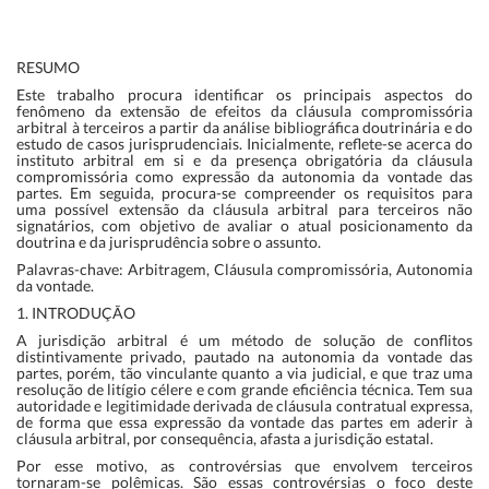
RESUMO
Este trabalho procura identificar os principais aspectos do
fenômeno da extensão de efeitos da cláusula compromissória
arbitral à terceiros a partir da análise bibliográfica doutrinária e do
estudo de casos jurisprudenciais. Inicialmente, reflete-se acerca do
instituto arbitral em si e da presença obrigatória da cláusula
compromissória como expressão da autonomia da vontade das
partes. Em seguida, procura-se compreender os requisitos para
uma possível extensão da cláusula arbitral para terceiros não
signatários, com objetivo de avaliar o atual posicionamento da
doutrina e da jurisprudência sobre o assunto.
Palavras-chave: Arbitragem, Cláusula compromissória, Autonomia
da vontade.
1. INTRODUÇÃO
A jurisdição arbitral é um método de solução de conflitos
distintivamente privado, pautado na autonomia da vontade das
partes, porém, tão vinculante quanto a via judicial, e que traz uma
resolução de litígio célere e com grande eficiência técnica. Tem sua
autoridade e legitimidade derivada de cláusula contratual expressa,
de forma que essa expressão da vontade das partes em aderir à
cláusula arbitral, por consequência, afasta a jurisdição estatal.
Por esse motivo, as controvérsias que envolvem terceiros
tornaram-se polêmicas. São essas controvérsias o foco deste