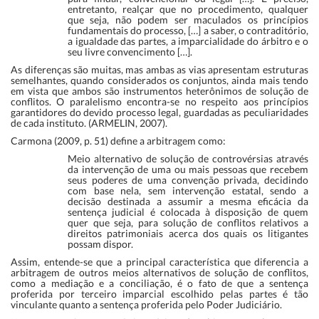
entretanto, realçar que no procedimento, qualquer
que seja, não podem ser maculados os princípios
fundamentais do processo, […] a saber, o contraditório,
a igualdade das partes, a imparcialidade do árbitro e o
seu livre convencimento […].
As diferenças são muitas, mas ambas as vias apresentam estruturas
semelhantes, quando considerados os conjuntos, ainda mais tendo
em vista que ambos são instrumentos heterônimos de solução de
conflitos. O paralelismo encontra-se no respeito aos princípios
garantidores do devido processo legal, guardadas as peculiaridades
de cada instituto. (ARMELIN, 2007).
Carmona (2009, p. 51) define a arbitragem como:
Meio alternativo de solução de controvérsias através
da intervenção de uma ou mais pessoas que recebem
seus poderes de uma convenção privada, decidindo
com base nela, sem intervenção estatal, sendo a
decisão destinada a assumir a mesma eficácia da
sentença judicial é colocada à disposição de quem
quer que seja, para solução de conflitos relativos a
direitos patrimoniais acerca dos quais os litigantes
possam dispor.
Assim, entende-se que a principal característica que diferencia a
arbitragem de outros meios alternativos de solução de conflitos,
como a mediação e a conciliação, é o fato de que a sentença
proferida por terceiro imparcial escolhido pelas partes é tão
vinculante quanto a sentença proferida pelo Poder Judiciário.