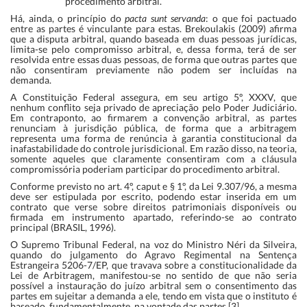
procedimento arbitral.
Há, ainda, o princípio do
pacta sunt servanda
: o que foi pactuado
entre as partes é vinculante para estas. Brekoulakis (2009) afirma
que a disputa arbitral, quando baseada em duas pessoas jurídicas,
limita-se pelo compromisso arbitral, e, dessa forma, terá de ser
resolvida entre essas duas pessoas, de forma que outras partes que
não consentiram previamente não podem ser incluídas na
demanda.
A Constituição Federal assegura, em seu artigo 5º, XXXV, que
nenhum conflito seja privado de apreciação pelo Poder Judiciário.
Em contraponto, ao firmarem a convenção arbitral, as partes
renunciam à jurisdição pública, de forma que a arbitragem
representa uma forma de renúncia à garantia constitucional da
inafastabilidade do controle jurisdicional. Em razão disso, na teoria,
somente aqueles que claramente consentiram com a cláusula
compromissória poderiam participar do procedimento arbitral.
Conforme previsto no art. 4º, caput e § 1º, da Lei 9.307/96, a mesma
deve ser estipulada por escrito, podendo estar inserida em um
contrato que verse sobre direitos patrimoniais disponíveis ou
firmada em instrumento apartado, referindo-se ao contrato
principal (BRASIL, 1996).
O Supremo Tribunal Federal, na voz do Ministro Néri da Silveira,
quando do julgamento do Agravo Regimental na Sentença
Estrangeira 5206-7/EP, que travava sobre a constitucionalidade da
Lei de Arbitragem, manifestou-se no sentido de que não seria
possível a instauração do juízo arbitral sem o consentimento das
partes em sujeitar a demanda a ele, tendo em vista que o instituto é
baseado, fundamentalmente, na vontade das partes.[3]