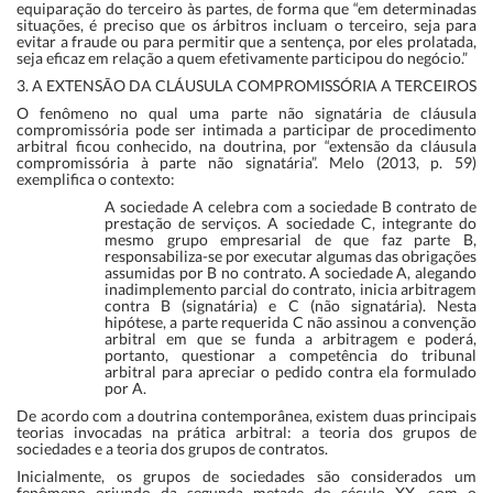
equiparação do terceiro às partes, de forma que “em determinadas
situações, é preciso que os árbitros incluam o terceiro, seja para
evitar a fraude ou para permitir que a sentença, por eles prolatada,
seja eficaz em relação a quem efetivamente participou do negócio.”
3. A EXTENSÃO DA CLÁUSULA COMPROMISSÓRIA A TERCEIROS
O fenômeno no qual uma parte não signatária de cláusula
compromissória pode ser intimada a participar de procedimento
arbitral ficou conhecido, na doutrina, por “extensão da cláusula
compromissória à parte não signatária”. Melo (2013, p. 59)
exemplifica o contexto:
A sociedade A celebra com a sociedade B contrato de
prestação de serviços. A sociedade C, integrante do
mesmo grupo empresarial de que faz parte B,
responsabiliza-se por executar algumas das obrigações
assumidas por B no contrato. A sociedade A, alegando
inadimplemento parcial do contrato, inicia arbitragem
contra B (signatária) e C (não signatária). Nesta
hipótese, a parte requerida C não assinou a convenção
arbitral em que se funda a arbitragem e poderá,
portanto, questionar a competência do tribunal
arbitral para apreciar o pedido contra ela formulado
por A.
De acordo com a doutrina contemporânea, existem duas principais
teorias invocadas na prática arbitral: a teoria dos grupos de
sociedades e a teoria dos grupos de contratos.
Inicialmente, os grupos de sociedades são considerados um
fenômeno oriundo da segunda metade do século XX, com o