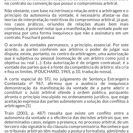
no contrato ou convenção que possui o compromisso arbitral.
Não obstante, com base na intrínseca relação entre a arbitragem e o
princípio da autonomia da vontade, é necessário afastar-se das
teorias de interpretação restritivas do compromisso arbitral, já que,
nos casos práticos, oriundos de relações atuais bem mais
complexas, é possível notar que a manifestação de vontade pode ser
expressa por uma forma inequívoca que não a assinatura em um
contrato. Fouchard pontua:
O acordo de vontades permanece, a princípio, essencial. Por este
acordo, as partes conferem aos árbitros o poder de julgar sua
disputa; existe, portanto, no centro da arbitragem, uma autorização
que é subjetiva ou pessoal (nomeação de um árbitro como juiz) e
objetiva ou real (…). Esta autorização é de origem contratual; é a
vontade das partes que é a fonte da competência do árbitro; ela cria
e fixa os limites. (FOUCHARD, 1965, p.10, tradução nossa).
A corte especial do STJ, no julgamento de Sentença Estrangeira
Contestada nº 967, afirmou que a ausência de inequívoca
demonstração da manifestação da vontade de a parte aderir e
constituir o Juízo arbitral ofende à ordem pública, porquanto
afronta o princípio insculpido no ordenamento jurídico, que exige
aceitação expressa das partes submeterem a solução dos conflitos à
arbitragem.[5]
Train (2003, p. 487) ressalta que existe um conflito entre a
autonomia da vontade e a eficiência das decisões arbitrais que, em
determinados casos, exigem a presença, no processo arbitral, de um
terceiro não signatário da cláusula compromissória. Reconhece que
os tribunais arbitrais têm mudado a postura formalista, admitindo a