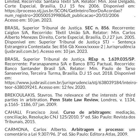
Limited, Recorrida: Santana Têxtil S/A. Relator: Min. José Delgado,
Corte Especial, Brasília, D.J 15 fev. 2006. Disponível em:
https://processo.stj.jus.br/SCON/GetInteiroTeorDoAcordao?
num_registro=200500539980&dt_publicacao=20/03/2006 .
Acesso em: 10 jan. 2023.
BRASIL. Superior Tribunal de Justiça.
SEC n. 856
. Recorrente:
L’aiglon S/A, Recorrido: Têxtil União S/A. Relator: Min. Carlos
Alberto Menezes Direito, Corte Especial, Brasília, D.J 27 jun. 2005.
Disponível em: Superior Tribunal de Justiça STJ – Sentença
Estrangeira Contestada: Sec 856 Gb Xxxxx/xxxxx-2 | Jurisprudência
(jusbrasil.com.br). Acesso em: 10 jan. 2023.
BRASIL. Superior Tribunal de Justiça.
REsp n. 1.639.035/SP
.
Recorrente: Paranapanema S/A e Banco BTG Pactual, Recorrido:
Banco Santander Brasil S/A. Relator: Min. Paulo de Tarso
Sanseverino, Terceira Turma, Brasília. D.J 15 out. 2018. Disponível
em:
https://www.jusbrasil.com.br/jurisprudencia/stj/638039184/inteiro-
teor-638039241. Acesso em: 12 fev. 2020.
BREKOULAKIS, Stavros. The relevance of the interests of third
parties in arbitration.
Penn
State Law Review
, Londres, v. 1134,
p.1165- 1186, 07 jan. 2009.
CAHALI, Francisco José.
Curso de arbitragem:
mediação,
conciliação, Resolução CNJ 125/2010. 5ª ed. São Paulo: Revista dos
Tribunais, 2015.
CARMONA, Carlos Alberto.
Arbitragem e processo
: um
comentário a Lei 9.307/96. 3ª ed. São Paulo: Editora Atlas, 2009.