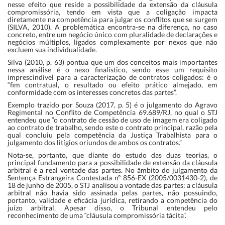
nesse efeito que reside a possibilidade da extensão da cláusula
compromissória, tendo em vista que a coligação impacta
diretamente na competência para julgar os conflitos que se surgem
(SILVA, 2010). A problemática encontra-se na diferença, no caso
concreto, entre um negócio único com pluralidade de declarações e
negócios múltiplos, ligados complexamente por nexos que não
excluem sua individualidade.
Silva (2010, p. 63) pontua que um dos conceitos mais importantes
nessa análise é o nexo finalístico, sendo esse um requisito
imprescindível para a caracterização de contratos coligados: é o
“fim contratual, o resultado ou efeito prático almejado, em
conformidade com os interesses concretos das partes”.
Exemplo trazido por Souza (2017, p. 5) é o julgamento do Agravo
Regimental no Conflito de Competência 69.689/RJ, no qual o STJ
entendeu que “o contrato de cessão de uso de imagem era coligado
ao contrato de trabalho, sendo este o contrato principal, razão pela
qual concluiu pela competência da Justiça Trabalhista para o
julgamento dos litígios oriundos de ambos os contratos.”
Nota-se, portanto, que diante do estudo das duas teorias, o
principal fundamento para a possibilidade de extensão da cláusula
arbitral é a real vontade das partes. No âmbito do julgamento da
Sentença Estrangeira Contestada nº 856-EX (2005/0031430-2), de
18 de junho de 2005, o STJ analisou a vontade das partes: a cláusula
arbitral não havia sido assinada pelas partes, não possuindo,
portanto, validade e eficácia jurídica, retirando a competência do
juízo arbitral. Apesar disso, o Tribunal entendeu pelo
reconhecimento de uma “cláusula compromissória tácita”.