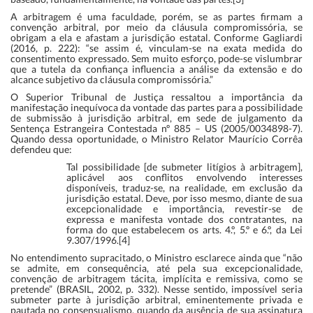
A arbitragem é uma faculdade, porém, se as partes firmam a
convenção arbitral, por meio da cláusula compromissória, se
obrigam a ela e afastam a jurisdição estatal. Conforme Gagliardi
(2016, p. 222): “se assim é, vinculam-se na exata medida do
consentimento expressado. Sem muito esforço, pode-se vislumbrar
que a tutela da confiança influencia a análise da extensão e do
alcance subjetivo da cláusula compromissória.”
O Superior Tribunal de Justiça ressaltou a importância da
manifestação inequívoca da vontade das partes para a possibilidade
de submissão à jurisdição arbitral, em sede de julgamento da
Sentença Estrangeira Contestada nº 885 – US (2005/0034898-7).
Quando dessa oportunidade, o Ministro Relator Maurício Corrêa
defendeu que:
Tal possibilidade [de submeter litígios à arbitragem],
aplicável aos conflitos envolvendo interesses
disponíveis, traduz-se, na realidade, em exclusão da
jurisdição estatal. Deve, por isso mesmo, diante de sua
excepcionalidade e importância, revestir-se de
expressa e manifesta vontade dos contratantes, na
forma do que estabelecem os arts. 4.º, 5.º e 6.º, da Lei
9.307/1996.[4]
No entendimento supracitado, o Ministro esclarece ainda que “não
se admite, em consequência, até pela sua excepcionalidade,
convenção de arbitragem tácita, implícita e remissiva, como se
pretende” (BRASIL, 2002, p. 332). Nesse sentido, impossível seria
submeter parte à jurisdição arbitral, eminentemente privada e
pautada no consensualismo, quando da ausência de sua assinatura