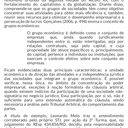
fortalecimento do capitalismo e da globalização. Diante disso,
compreende-se que os grupos de sociedades têm como objetivo
concentrar suas atividades para obter mais eficiência e, também,
reunir seus recursos para otimizar o desempenho empresarial e a
persecução de lucros. Gonçalves (2006, p. 494) ensina o conceito de
grupos econômicos:
O grupo econômico é definido como o conjunto de
empresas que, ainda quando juridicamente
independentes entre si, estão interligadas, seja por
relações contratuais, seja pelo capital, e cuja
propriedade (de ativos específicos e, principalmente,
do capital) pertence a indivíduos ou instituições, que
exercem o controle efetivo sobre este conjunto de
empresas.
Ficam evidenciadas duas principais características: a unidade
econômica e de direção das atividades e a independência jurídica
das sociedades que integram o grupo econômico. É possível
verificar, nessa ótica, no âmbito da concentração do poder
empresarial, exceções à noção formalista da cláusula arbitral,
quando existem indícios da participação de uma sociedade não-
signatária no negócio jurídico. Essa participação, por si só, não é
suficiente para uma extensão automática da cláusula, sendo
necessária a análise, pelo Tribunal Arbitral, do comportamento das
partes.
A título de exemplo, Leonardo Melo traz o entendimento
corroborado pelo próprio STJ, por ação da 3ª Turma, que, no
julgamento do REsp 434.856/RO, decidiu pela responsabilidade