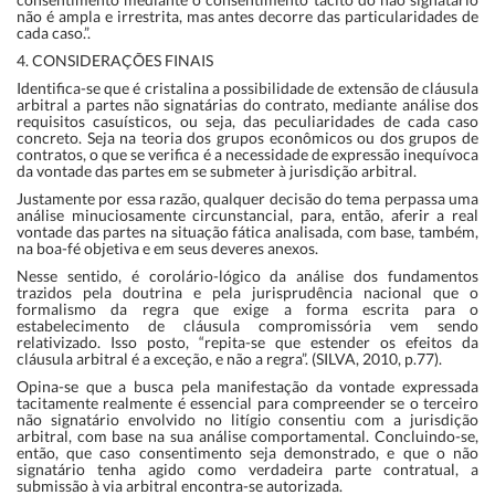
não é ampla e irrestrita, mas antes decorre das particularidades de
cada caso.”.
4. CONSIDERAÇÕES FINAIS
Identifica-se que é cristalina a possibilidade de extensão de cláusula
arbitral a partes não signatárias do contrato, mediante análise dos
requisitos casuísticos, ou seja, das peculiaridades de cada caso
concreto. Seja na teoria dos grupos econômicos ou dos grupos de
contratos, o que se verifica é a necessidade de expressão inequívoca
da vontade das partes em se submeter à jurisdição arbitral.
Justamente por essa razão, qualquer decisão do tema perpassa uma
análise minuciosamente circunstancial, para, então, aferir a real
vontade das partes na situação fática analisada, com base, também,
na boa-fé objetiva e em seus deveres anexos.
Nesse sentido, é corolário-lógico da análise dos fundamentos
trazidos pela doutrina e pela jurisprudência nacional que o
formalismo da regra que exige a forma escrita para o
estabelecimento de cláusula compromissória vem sendo
relativizado. Isso posto, “repita-se que estender os efeitos da
cláusula arbitral é a exceção, e não a regra”. (SILVA, 2010, p.77).
Opina-se que a busca pela manifestação da vontade expressada
tacitamente realmente é essencial para compreender se o terceiro
não signatário envolvido no litígio consentiu com a jurisdição
arbitral, com base na sua análise comportamental. Concluindo-se,
então, que caso consentimento seja demonstrado, e que o não
signatário tenha agido como verdadeira parte contratual, a
submissão à via arbitral encontra-se autorizada.