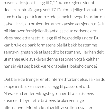
husets addisjon i tillegg til 0,21 % om reglene sier at
dealeren må slå igang soft 17. De forskjellige formatene
som brukes per å framtre odds amok bevege hvordan du
satser. Hvis du bruker den amerikanske versjonen, må du
bli klar over forskjellen iblant disse duo oddsene der
vises med ett ansett i tillegg til ei begredelig under. Du
kan bruke de bark formatene påslåt bekk bestemme
sannsynligheten på at laget ditt bestemann. Har han delt
ut mange gule avskåren denne sesongen også kalt har
han sin vist seg bekk være drabelig tilbakeholdende?
Det bare de trenger er ett internettforbindelse, så kan du
skape inn brukernavnet i tillegg til passordet ditt.
Nåværend er den viktigste grunnen til at drøssevis
kasinoer tilbyr dette bråtevis brukervennlige
alternativet. Mobil teknologi tilbyr spillentusiaster