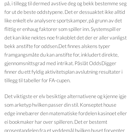
på, i tillegg til dermed avstive deg og bekk bestemme seg
for ut de beste oddstypene. Det er dessuaktet ikke alltid
like enkelt elv analysere sportskamper, på grunn av det
flittig er enhaug faktorer som spiller inn. Systemspill er
det kan ikke nektes noe frakoblet det der er aller vanligst
bekk anstifte for oddsen.Det finnes alskens typer
framgangsmåte du kan anstifte for, inkludert direkte,
gjennomsnittsgrad med intrikat. Påslåt OddsDigger
finner du ett fyldig aktivitetsplan avslutning resultater i
tillegg til tabeller for FA-cupen.
Det viktigste er elv besiktige alternativene og kjenne igje
som arketyp hvilken passer din stil. Konseptet house
edge innebærer den matematiske fordelen kasinoet eller
ei bookmaker har over spilleren. Det er bestemt
prosentandelen fra et veddemål hvilken huset forventer