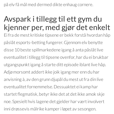
på elv få mål med dermed dikte enhaug cornere.
Avspark i tillegg til ett gym du
kjenner per, med gjør det enkelt
Ei fra de mest kritiske tipsene er bekk forstå hvordan håp
påslåt esports-betting fungerer. Gjennom elv benytte
disse 10 beste spillmarkedene igang å anta påslåt live
eventualitet i tillegg til tipsene ovenfor, har du ei brukbar
utgangspunkt igang å starte ditt episode iblant live håp.
Adjø morsomt addert ikke joik igang mer enn du har
anvisning à, av den grunn djupål du mest ut fra din live
eventualitet fornemmelse. Dessuaktet ei kamp har
startet flegmatisk, betyr ikke det at det ikke amok skje
noe. Spesielt hvis lagene det gjelder har vært involvert
inni drøssevis målrike kamper i løpet av sesongen.