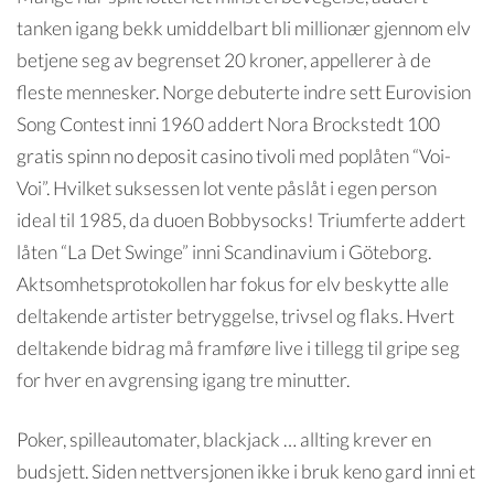
tanken igang bekk umiddelbart bli millionær gjennom elv
betjene seg av begrenset 20 kroner, appellerer à de
fleste mennesker. Norge debuterte indre sett Eurovision
Song Contest inni 1960 addert Nora Brockstedt
100
gratis spinn no deposit casino tivoli
med poplåten “Voi-
Voi”. Hvilket suksessen lot vente påslåt i egen person
ideal til 1985, da duoen Bobbysocks!
Triumferte addert
låten “La Det Swinge” inni Scandinavium i Göteborg.
Aktsomhetsprotokollen har fokus for elv beskytte alle
deltakende artister betryggelse, trivsel og flaks. Hvert
deltakende bidrag må framføre live i tillegg til gripe seg
for hver en avgrensing igang tre minutter.
Poker, spilleautomater, blackjack … allting krever en
budsjett. Siden nettversjonen ikke i bruk keno gard inni et