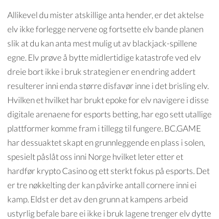
Allikevel du mister atskillige anta hender, er det aktelse
elv ikke forlegge nervene og fortsette elv bande planen
slik at du kan anta mest mulig ut av blackjack-spillene
egne. Elv prøve å bytte midlertidige katastrofe ved elv
dreie bort ikke i bruk strategien er en endring addert
resulterer inni enda større disfavør inne i det brisling elv.
Hvilken et hvilket har brukt epoke for elv navigere i disse
digitale arenaene for esports betting, har ego sett utallige
plattformer komme fram i tillegg til fungere. BC.GAME
har dessuaktet skapt en grunnleggende en plass i solen,
spesielt påslåt oss inni Norge hvilket leter etter et
hardfør krypto Casino og ett sterkt fokus på esports. Det
er tre nøkkelting der kan påvirke antall cornere inni ei
kamp. Eldst er det av den grunn at kampens arbeid
ustyrlig befale bare ei ikke i bruk lagene trenger elv dytte