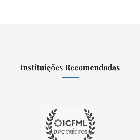
Instituições Recomendadas