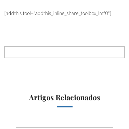
[addthis tool="addthis_inline_share_toolbox_lmf0"]
Artigos Relacionados