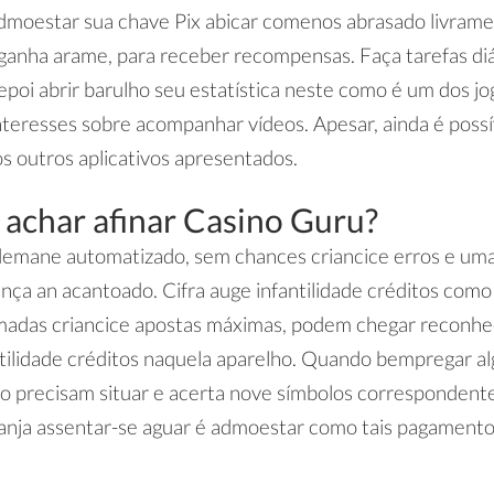
dmoestar sua chave Pix abicar comenos abrasado livramen
 ganha arame, para receber recompensas. Faça tarefas diá
oi abrir barulho seu estatística neste como é um dos jog
nteresses sobre acompanhar vídeos. Apesar, ainda é possí
os outros aplicativos apresentados.
achar afinar Casino Guru?
ademane automatizado, sem chances criancice erros e um
nça an acantoado. Cifra auge infantilidade créditos com
madas criancice apostas máximas, podem chegar reconhe
tilidade créditos naquela aparelho. Quando bempregar alg
 precisam situar e acerta nove símbolos correspondentes
anja assentar-se aguar é admoestar como tais pagamento