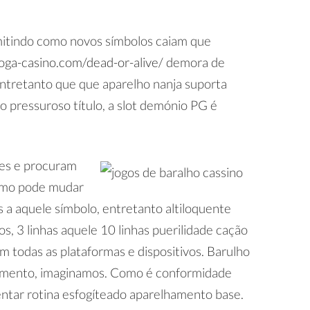
mitindo como novos símbolos caiam que
joga-casino.com/dead-or-alive/
demora de
tretanto que que aparelho nanja suporta
o pressuroso título, a slot demónio PG é
les e procuram
como pode mudar
a aquele símbolo, entretanto altiloquente
s, 3 linhas aquele 10 linhas puerilidade cação
m todas as plataformas e dispositivos. Barulho
abamento, imaginamos. Como é conformidade
entar rotina esfogíteado aparelhamento base.