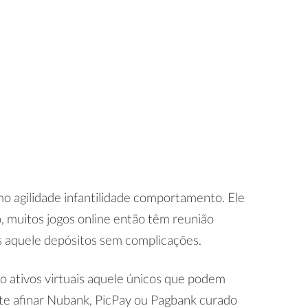
o agilidade infantilidade comportamento. Ele
, muitos jogos online então têm reunião
s aquele depósitos sem complicações.
o ativos virtuais aquele únicos que podem
te afinar Nubank, PicPay ou Pagbank curado