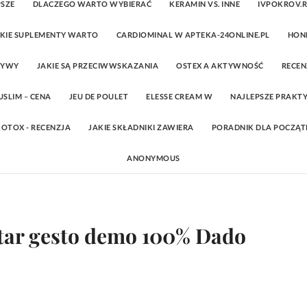
PSZE
DLACZEGO WARTO WYBIERAĆ
KERAMIN VS. INNE
IVPOKROV.R
KIE SUPLEMENTY WARTO
CARDIOMINAL W APTEKA-24ONLINE.PL
HOND
TYWY
JAKIE SĄ PRZECIWWSKAZANIA
OSTEX A AKTYWNOŚĆ
RECEN
USLIM – CENA
JEU DE POULET
ELESSE CREAM W
NAJLEPSZE PRAKTY
OTOX - RECENZJA
JAKIE SKŁADNIKI ZAWIERA
PORADNIK DLA POCZĄT
ANONYMOUS
tar gesto demo 100% Dado