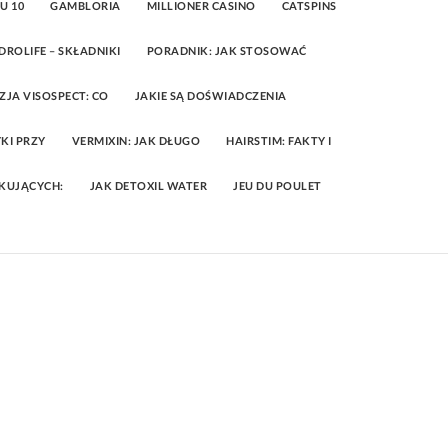
U 10
GAMBLORIA
MILLIONER CASINO
CATSPINS
ROLIFE – SKŁADNIKI
PORADNIK: JAK STOSOWAĆ
ZJA VISOSPECT: CO
JAKIE SĄ DOŚWIADCZENIA
KI PRZY
VERMIXIN: JAK DŁUGO
HAIRSTIM: FAKTY I
KUJĄCYCH:
JAK DETOXIL WATER
JEU DU POULET