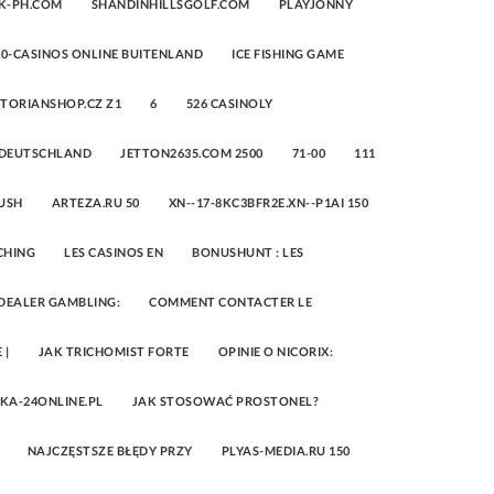
K-PH.COM
SHANDINHILLSGOLF.COM
PLAYJONNY
30-CASINOS ONLINE BUITENLAND
ICE FISHING GAME
ORIANSHOP.CZ Z1
6
526 CASINOLY
O DEUTSCHLAND
JETTON2635.COM 2500
71-00
111
USH
ARTEZA.RU 50
XN--17-8KC3BFR2E.XN--P1AI 150
CHING
LES CASINOS EN
BONUSHUNT : LES
 DEALER GAMBLING:
COMMENT CONTACTER LE
 |
JAK TRICHOMIST FORTE
OPINIE O NICORIX:
KA-24ONLINE.PL
JAK STOSOWAĆ PROSTONEL?
NAJCZĘSTSZE BŁĘDY PRZY
PLYAS-MEDIA.RU 150