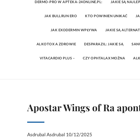
DERMO-PRO W APTEKA-24ONLINE.PL:
JAKIE SĄ NAJLE
JAK BULLRUN ERO
KTO POWINIEN UNIKAĆ
JA
JAK EXODERMIN WPŁYWA
JAKIE SĄ ALTERNA
ALKOTOX A ZDROWIE
DESPARAZIL: JAKIE SĄ
SAN
VITACARDIO PLUS –
CZY OPHTALAX MOŻNA
ALK
Apostar Wings of Ra apon
Asdrubal Asdrubal
10/12/2025