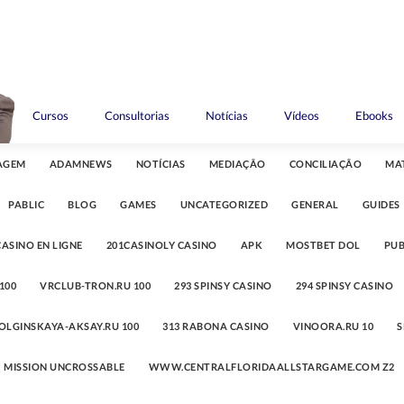
Cursos
Consultorias
Notícias
Vídeos
Ebooks
AGEM
ADAMNEWS
NOTÍCIAS
MEDIAÇÃO
CONCILIAÇÃO
MAT
PABLIC
BLOG
GAMES
UNCATEGORIZED
GENERAL
GUIDES
ASINO EN LIGNE
201CASINOLY CASINO
APK
MOSTBET DOL
PUB
100
VRCLUB-TRON.RU 100
293 SPINSY CASINO
294 SPINSY CASINO
OLGINSKAYA-AKSAY.RU 100
313 RABONA CASINO
VINOORA.RU 10
S
MISSION UNCROSSABLE
WWW.CENTRALFLORIDAALLSTARGAME.COM Z2