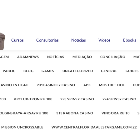
Cursos
Consultorias
Notícias
Vídeos
Ebooks
AGEM
ADAMNEWS
NOTÍCIAS
MEDIAÇÃO
CONCILIAÇÃO
MAT
PABLIC
BLOG
GAMES
UNCATEGORIZED
GENERAL
GUIDES
ASINO EN LIGNE
201CASINOLY CASINO
APK
MOSTBET DOL
PUB
100
VRCLUB-TRON.RU 100
293 SPINSY CASINO
294 SPINSY CASINO
OLGINSKAYA-AKSAY.RU 100
313 RABONA CASINO
VINOORA.RU 10
S
MISSION UNCROSSABLE
WWW.CENTRALFLORIDAALLSTARGAME.COM Z2