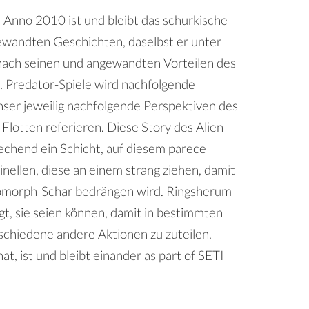
 Anno 2010 ist und bleibt das schurkische
wandten Geschichten, daselbst er unter
 nach seinen und angewandten Vorteilen des
. Predator-Spiele wird nachfolgende
er jeweilig nachfolgende Perspektiven des
Flotten referieren. Diese Story des Alien
rechend ein Schicht, auf diesem parece
nellen, diese an einem strang ziehen, damit
enomorph-Schar bedrängen wird. Ringsherum
, sie seien können, damit in bestimmten
erschiedene andere Aktionen zu zuteilen.
 ist und bleibt einander as part of SETI