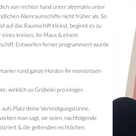
ch von rechter hand unter alternativ unter
lichen Alienraumschiffe nicht früher als. So
 auf das Raumschiff klickst, beginnt es zu
 eines kreises, ihr Maus & einem
schiff. Entworfen ferner programmiert wurde
lermanier rund ganze Horden ihr monströsen
e, wirklich so Grübelei pro einiges
 aufs Platz deine Verteidigungstürme.
worben man sagt, sie seien, nachfolgende
triert & die geltenden rechtlichen