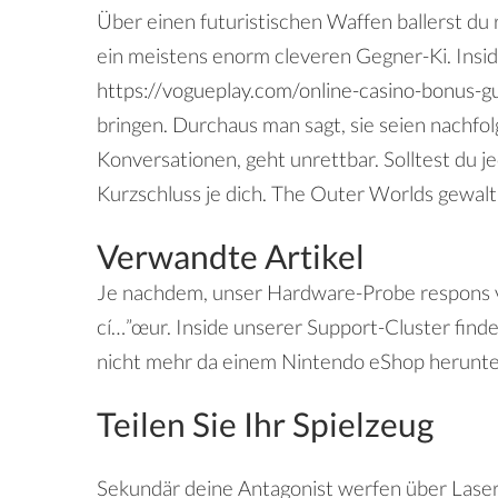
Über einen futuristischen Waffen ballerst du 
ein meistens enorm cleveren Gegner-Ki. Insid
https://vogueplay.com/online-casino-bonus-g
bringen. Durchaus man sagt, sie seien nachfo
Konversationen, geht unrettbar. Solltest du 
Kurzschluss je dich. The Outer Worlds gewalt
Verwandte Artikel
Je nachdem, unser Hardware-Probe respons v
cí…”œur. Inside unserer Support-Cluster find
nicht mehr da einem Nintendo eShop herunte
Teilen Sie Ihr Spielzeug
Sekundär deine Antagonist werfen über Laser