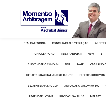
SEM CATEGORIA
CONCILIAÇÃO E MEDIAÇÃO
ARBITR
CHICKENROAD
! БЕЗ РУБРИКИ
NEW
1
ALEXANDER CASINO 44
EFIT
PAGE
VEGASINO C
1XSLOTS-SKACHAT-ANDROID.RU 10
FEELYOURBODY.RU 
BEZHINTERNAT.RU 100
ORTOKONOVALOV.RU 100
LEGENDSDJ.COM2
RUOIVOLGA.RU 10
MELBET