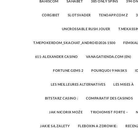
BAHISCOM
SAHABET
385 ONLY SPINS
394 ON
CORGIBET
SLOTSVADER
TENOAPP.COM Z
3
UNCROSSABLE RUSH JOUER
T.MEKASSI
T.MEPOKERDOM_SKACHAT_ANDROID2026 1500
FEMIXA
611-ALEXANDER CASINO
VANAGATIENDA.COM (EN)
FORTUNE GEMS 2
POURQUOI 9 MASKS
I
LES MEILLEURES ALTERNATIVES
LES MISES À
BITSTARZ CASINO :
COMPARATIF DES CASINOS
JAK NICORIX MOŻE
TRICHOMIST FORTE –
JAKIE SĄ ZALETY
FLEBOXIN A ZDROWIE:
RECENZ