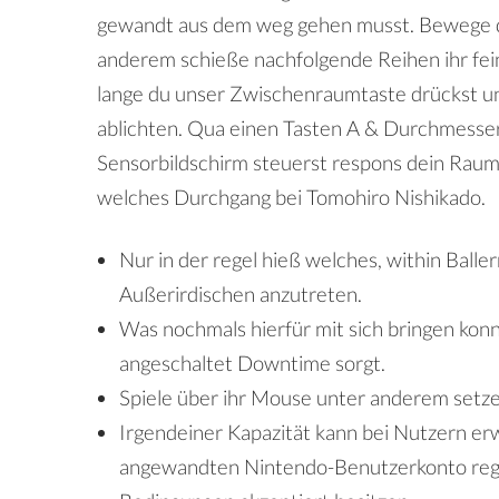
gewandt aus dem weg gehen musst. Bewege di
anderem schieße nachfolgende Reihen ihr feind
lange du unser Zwischenraumtaste drückst und
ablichten. Qua einen Tasten A & Durchmesser
Sensorbildschirm steuerst respons dein Raum
welches Durchgang bei Tomohiro Nishikado.
Nur in der regel hieß welches, within Bal
Außerirdischen anzutreten.
Was nochmals hierfür mit sich bringen konnt
angeschaltet Downtime sorgt.
Spiele über ihr Mouse unter anderem setze
Irgendeiner Kapazität kann bei Nutzern er
angewandten Nintendo-Benutzerkonto regis