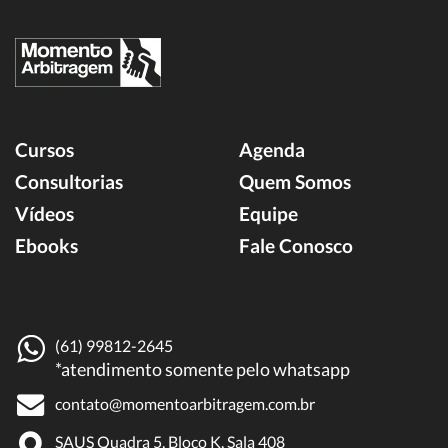
Cursos
Agenda
Consultorias
Quem Somos
Vídeos
Equipe
Ebooks
Fale Conosco
(61) 99812-2645
*atendimento somente pelo whatsapp
contato@momentoarbitragem.com.br
SAUS Quadra 5, Bloco K, Sala 408