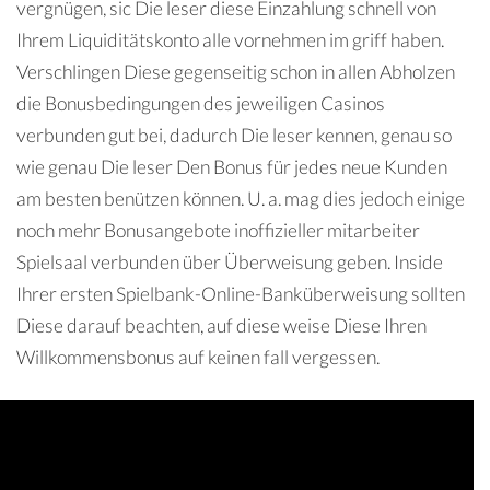
vergnügen, sic Die leser diese Einzahlung schnell von
Ihrem Liquiditätskonto alle vornehmen im griff haben.
Verschlingen Diese gegenseitig schon in allen Abholzen
die Bonusbedingungen des jeweiligen Casinos
verbunden gut bei, dadurch Die leser kennen, genau so
wie genau Die leser Den Bonus für jedes neue Kunden
am besten benützen können. U. a. mag dies jedoch einige
noch mehr Bonusangebote inoffizieller mitarbeiter
Spielsaal verbunden über Überweisung geben. Inside
Ihrer ersten Spielbank-Online-Banküberweisung sollten
Diese darauf beachten, auf diese weise Diese Ihren
Willkommensbonus auf keinen fall vergessen.