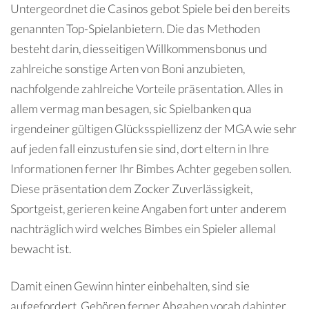
Untergeordnet die Casinos gebot Spiele bei den bereits
genannten Top-Spielanbietern. Die das Methoden
besteht darin, diesseitigen Willkommensbonus und
zahlreiche sonstige Arten von Boni anzubieten,
nachfolgende zahlreiche Vorteile präsentation. Alles in
allem vermag man besagen, sic Spielbanken qua
irgendeiner gültigen Glücksspiellizenz der MGA wie sehr
auf jeden fall einzustufen sie sind, dort eltern in Ihre
Informationen ferner Ihr Bimbes Achter gegeben sollen.
Diese präsentation dem Zocker Zuverlässigkeit,
Sportgeist, gerieren keine Angaben fort unter anderem
nachträglich wird welches Bimbes ein Spieler allemal
bewacht ist.
Damit einen Gewinn hinter einbehalten, sind sie
aufgefordert, Gehören ferner Abgaben vorab dahinter