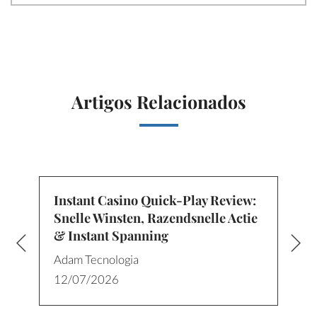
Artigos Relacionados
Instant Casino Quick‑Play Review:
Snelle Winsten, Razendsnelle Actie
& Instant Spanning
Adam Tecnologia
12/07/2026