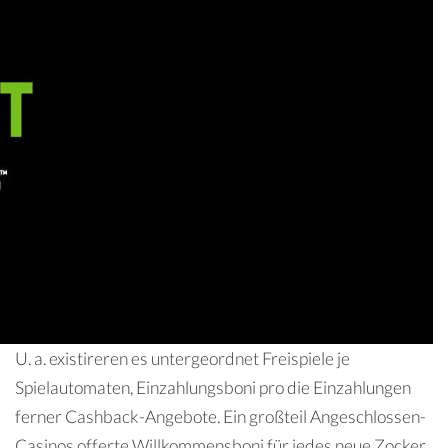
U. a. existireren es untergeordnet Freispiele je
Spielautomaten, Einzahlungsboni pro die Einzahlungen
ferner Cashback-Angebote. Ein großteil Angeschlossen-
Casinos offerte Willkommensboni für jedes neue Zocker