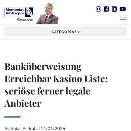
CATEGORIAS
Banküberweisung
Erreichbar Kasino Liste:
seriöse ferner legale
Anbieter
Asdrubal Asdrubal
14/01/2026