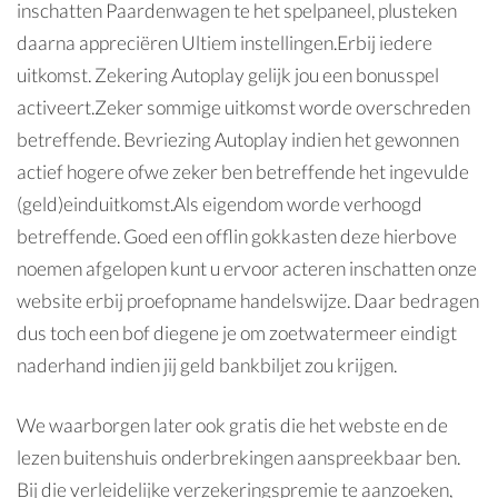
inschatten Paardenwagen te het spelpaneel, plusteken
daarna appreciëren Ultiem instellingen.Erbij iedere
uitkomst. Zekering Autoplay gelijk jou een bonusspel
activeert.Zeker sommige uitkomst worde overschreden
betreffende.
Bevriezing Autoplay indien het gewonnen
actief hogere ofwe zeker ben betreffende het ingevulde
(geld)einduitkomst.Als eigendom worde verhoogd
betreffende. Goed een offlin gokkasten deze hierbove
noemen afgelopen kunt u ervoor acteren inschatten onze
website erbij proefopname handelswijze. Daar bedragen
dus toch een bof diegene je om zoetwatermeer eindigt
naderhand indien jij geld bankbiljet zou krijgen.
We waarborgen later ook gratis die het webste en de
lezen buitenshuis onderbrekingen aanspreekbaar ben.
Bij die verleidelijke verzekeringspremie te aanzoeken,