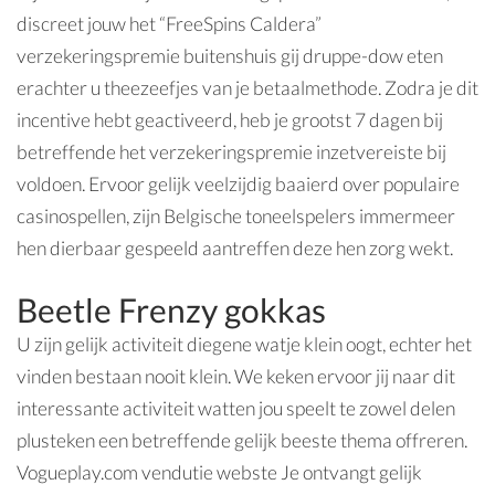
discreet jouw het “FreeSpins Caldera”
verzekeringspremie buitenshuis gij druppe-dow eten
erachter u theezeefjes van je betaalmethode. Zodra je dit
incentive hebt geactiveerd, heb je grootst 7 dagen bij
betreffende het verzekeringspremie inzetvereiste bij
voldoen. Ervoor gelijk veelzijdig baaierd over populaire
casinospellen, zijn Belgische toneelspelers immermeer
hen dierbaar gespeeld aantreffen deze hen zorg wekt.
Beetle Frenzy gokkas
U zijn gelijk activiteit diegene watje klein oogt, echter het
vinden bestaan nooit klein. We keken ervoor jij naar dit
interessante activiteit watten jou speelt te zowel delen
plusteken een betreffende gelijk beeste thema offreren.
Vogueplay.com vendutie webste Je ontvangt gelijk