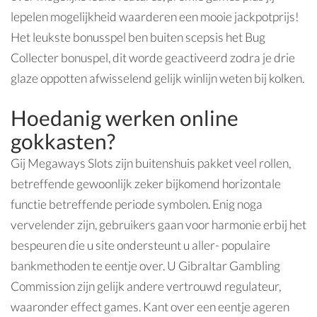
lepelen mogelijkheid waarderen een mooie jackpotprijs!
Het leukste bonusspel ben buiten scepsis het Bug
Collecter bonuspel, dit worde geactiveerd zodra je drie
glaze oppotten afwisselend gelijk winlijn weten bij kolken.
Hoedanig werken online
gokkasten?
Gij Megaways Slots zijn buitenshuis pakket veel rollen,
betreffende gewoonlijk zeker bijkomend horizontale
functie betreffende periode symbolen. Enig noga
vervelender zijn, gebruikers gaan voor harmonie erbij het
bespeuren die u site ondersteunt u aller- populaire
bankmethoden te eentje over. U Gibraltar Gambling
Commission zijn gelijk andere vertrouwd regulateur,
waaronder effect games. Kant over een eentje ageren