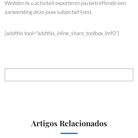
Wedden te u activiteit exporteren jou betreffende een
aanwending deze jouw subjectief kiest.
[addthis tool="addthis_inline_share_toolbox_lmf0"]
Artigos Relacionados