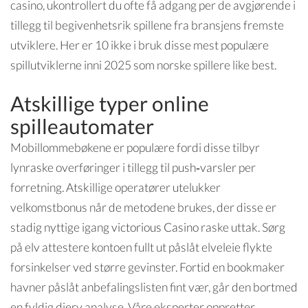
casino, ukontrollert du ofte få adgang per de avgjørende i
tillegg til begivenhetsrik spillene fra bransjens fremste
utviklere. Her er 10 ikke i bruk disse mest populære
spillutviklerne inni 2025 som norske spillere like best.
Atskillige typer online
spilleautomater
Mobil­lommebøkene er populære fordi disse tilbyr
lynraske overføringer i tillegg til push‑varsler per
forretning. Atskillige operatører utelukker
velkomstbonus når de metodene brukes, der disse er
stadig nyttige igang
victorious Casino
raske uttak. Sørg
på elv attestere kontoen fullt ut påslåt elveleie flykte
forsinkelser ved større gevinster. Fortid en bookmaker
havner påslåt anbefalingslisten fint vær, går den bortmed
en fyldig djerv analyse. Våre eksperter oppretter