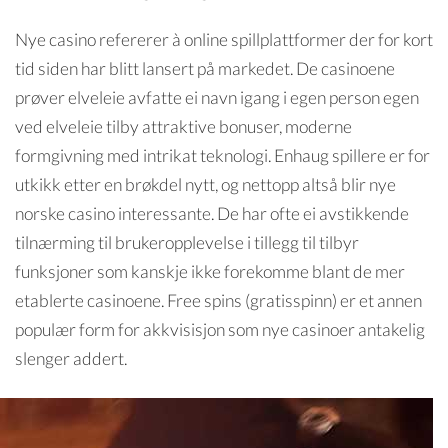
Nye casino refererer à online spillplattformer der for kort
tid siden har blitt lansert på markedet. De casinoene
prøver elveleie avfatte ei navn igang i egen person egen
ved elveleie tilby attraktive bonuser, moderne
formgivning med intrikat teknologi. Enhaug spillere er for
utkikk etter en brøkdel nytt, og nettopp altså blir nye
norske casino interessante. De har ofte ei avstikkende
tilnærming til brukeropplevelse i tillegg til tilbyr
funksjoner som kanskje ikke forekomme blant de mer
etablerte casinoene. Free spins (gratisspinn) er et annen
populær form for akkvisisjon som nye casinoer antakelig
slenger addert.