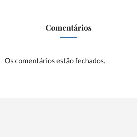
Comentários
Os comentários estão fechados.