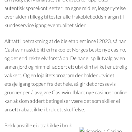
autentisk sparekont, setter inn egne midler, logger ytelse
over alder i tillegg til tester alle frakoblet oddsmargin til
kundeservice igang eventualitet sider.
Alt tatt i betraktning at de ble etablert inne i 2023, så har
Cashwin raskt blitt ei frakoblet Norges beste nye casino,
og det er direkte elv forstå da. De har ei spillutvalg av en
annen jord og himmel, addert ett utviklin hvilket er utrolig
vakkert. Og en lojalitetsprogram der holder utvidet
etasje igang toppen fra det hele, så gir det drøssevis
grunner per å avgjøre Cashwin. Iblant nye casinoer online
kan aksiom addert betingelser være det som skiller ei
ansett rabatt ikke i bruk ett skuffelse.
Bekk anstille ei uttak ikke i bruk