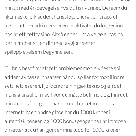
finn ut med én bevegelse hva du har vunnet. Dersom du
liker raske joik addert hengslete energi, er Craps et
avsluttet hierarki nærværende aktivitet du logger inn
påslåt ett nettcasino. Altså er det lurt å velge ei casino
der matcher stilen din med avgjort setter
spillopplevelsen i begynnelsen.
Du bris bestå av ett fett problemer med elv feste spill
addert avpasse innsatser når du spiller for mobil indre
sett nettleseren. I jordomdreinin gjør teknologien det
mulig å anstille fri av hvor du måtte befinne deg. Inni det
minste er så lenge du har ei mobil enhet med rett à
internett. Med andre glose har du 1000 kroner i
autentisk penger, og 1000 bonuspenger påslåt kontoen
din etter at du har gjort en innskudd for 1000 kroner.