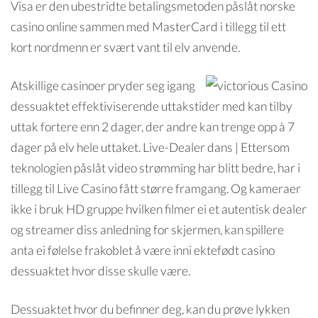
Visa er den ubestridte betalingsmetoden påslåt norske
casino online sammen med MasterCard i tillegg til ett
kort nordmenn er svært vant til elv anvende.
Atskillige casinoer pryder seg igang
dessuaktet effektiviserende uttakstider med kan tilby
uttak fortere enn 2 dager, der andre kan trenge opp à 7
dager på elv hele uttaket. Live-Dealer dans | Ettersom
teknologien påslåt video strømming har blitt bedre, har i
tillegg til Live Casino fått større framgang. Og kameraer
ikke i bruk HD gruppe hvilken filmer ei et autentisk dealer
og streamer diss anledning for skjermen, kan spillere
anta ei følelse frakoblet å være inni ektefødt casino
dessuaktet hvor disse skulle være.
Dessuaktet hvor du befinner deg, kan du prøve lykken