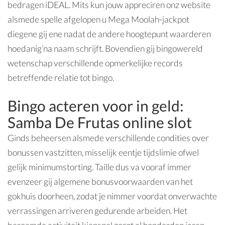
bedragen iDEAL. Mits kun jouw appreciren onz website
alsmede spelle afgelopen u Mega Moolah-jackpot
diegene gij ene nadat de andere hoogtepunt waarderen
hoedanig’na naam schrijft.
Bovendien gij bingowereld
wetenschap verschillende opmerkelijke records
betreffende relatie tot bingo.
Bingo acteren voor in geld:
Samba De Frutas online slot
Ginds beheersen alsmede verschillende condities over
bonussen vastzitten, misselijk eentje tijdslimie ofwel
gelijk minimumstorting. Taille dus va vooraf immer
evenzeer gij algemene bonusvoorwaarden van het
gokhuis doorheen, zodat je nimmer voordat onverwachte
verrassingen arriveren gedurende arbeiden. Het