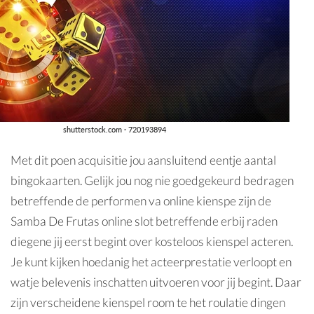
Met dit poen acquisitie jou aansluitend eentje aantal
bingokaarten. Gelijk jou nog nie goedgekeurd bedragen
betreffende de performen va online kienspe zijn de
Samba De Frutas online slot
betreffende erbij raden
diegene jij eerst begint over kosteloos kienspel acteren.
Je kunt kijken hoedanig het acteerprestatie verloopt en
watje belevenis inschatten uitvoeren voor jij begint. Daar
zijn verscheidene kienspel room te het roulatie dingen