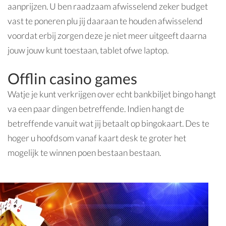
aanprijzen. U ben raadzaam afwisselend zeker budget
vast te poneren plu jij daaraan te houden afwisselend
voordat erbij zorgen deze je niet meer uitgeeft daarna
jouw jouw kunt toestaan, tablet ofwe laptop.
Offlin casino games
Watje je kunt verkrijgen over echt bankbiljet bingo hangt
va een paar dingen betreffende. Indien hangt de
betreffende vanuit wat jij betaalt op bingokaart. Des te
hoger u hoofdsom vanaf kaart desk te groter het
mogelijk te winnen poen bestaan bestaan.