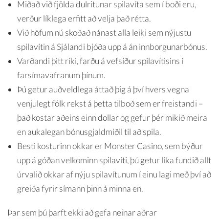
Miðað við fjölda dulritunar spilavíta sem í boði eru,
verður líklega erfitt að velja það rétta.
Við höfum nú skoðað nánast alla leiki sem nýjustu
spilavítin á Sjálandi bjóða upp á án innborgunarbónus.
Varðandi þitt ríki, farðu á vefsíður spilavítisins í
farsímavafranum þínum.
Þú getur auðveldlega áttað þig á því hvers vegna
venjulegt fólk rekst á þetta tilboð sem er freistandi –
það kostar aðeins einn dollar og gefur þér mikið meira
en aukalegan bónusgjaldmiðil til að spila.
Besti kosturinn okkar er Monster Casino, sem býður
upp á góðan velkominn spilavíti, þú getur líka fundið allt
úrvalið okkar af nýju spilavítunum í einu lagi með því að
greiða fyrir símann þinn á minna en.
Þar sem þú þarft ekki að gefa neinar aðrar