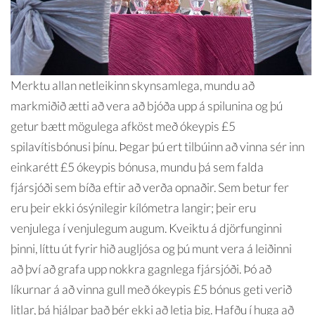
Merktu allan netleikinn skynsamlega, mundu að
markmiðið ætti að vera að bjóða upp á spilunina og þú
getur bætt mögulega afköst með ókeypis £5
spilavítisbónusi þínu. Þegar þú ert tilbúinn að vinna sér inn
einkarétt £5 ókeypis bónusa, mundu þá sem falda
fjársjóði sem bíða eftir að verða opnaðir. Sem betur fer
eru þeir ekki ósýnilegir kílómetra langir; þeir eru
venjulega í venjulegum augum. Kveiktu á djörfunginni
þinni, líttu út fyrir hið augljósa og þú munt vera á leiðinni
að því að grafa upp nokkra gagnlega fjársjóði. Þó að
líkurnar á að vinna gull með ókeypis £5 bónus geti verið
litlar, þá hjálpar það þér ekki að letja þig. Hafðu í huga að