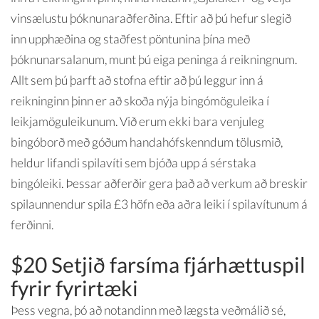
vinsælustu þóknunaraðferðina. Eftir að þú hefur slegið
inn upphæðina og staðfest pöntunina þína með
þóknunarsalanum, munt þú eiga peninga á reikningnum.
Allt sem þú þarft að stofna eftir að þú leggur inn á
reikninginn þinn er að skoða nýja bingómöguleika í
leikjamöguleikunum. Við erum ekki bara venjuleg
bingóborð með góðum handahófskenndum tölusmið,
heldur lifandi spilavíti sem bjóða upp á sérstaka
bingóleiki. Þessar aðferðir gera það að verkum að breskir
spilaunnendur spila £3 höfn eða aðra leiki í spilavítunum á
ferðinni.
$20 Setjið farsíma fjárhættuspil
fyrir fyrirtæki
Þess vegna, þó að notandinn með lægsta veðmálið sé,