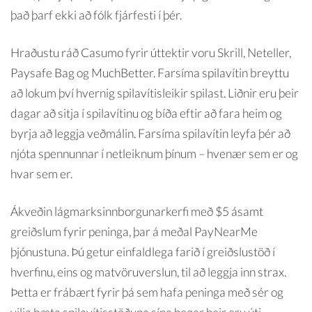
það þarf ekki að fólk fjárfesti í þér.
Hraðustu ráð Casumo fyrir úttektir voru Skrill, Neteller,
Paysafe Bag og MuchBetter. Farsíma spilavítin breyttu
að lokum því hvernig spilavítisleikir spilast. Liðnir eru þeir
dagar að sitja í spilavítinu og bíða eftir að fara heim og
byrja að leggja veðmálin. Farsíma spilavítin leyfa þér að
njóta spennunnar í netleiknum þínum – hvenær sem er og
hvar sem er.
Ákveðin lágmarksinnborgunarkerfi með $5 ásamt
greiðslum fyrir peninga, þar á meðal PayNearMe
þjónustuna. Þú getur einfaldlega farið í greiðslustöð í
hverfinu, eins og matvöruverslun, til að leggja inn strax.
Þetta er frábært fyrir þá sem hafa peninga með sér og