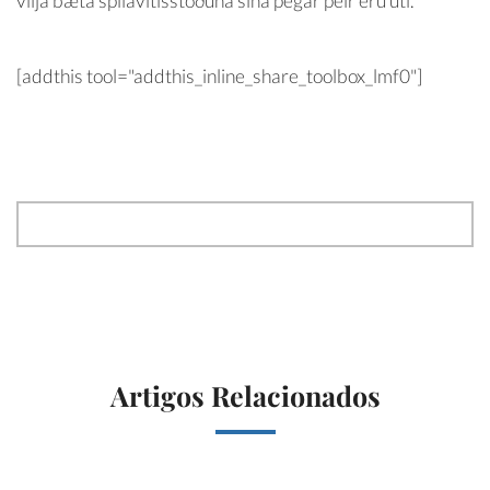
vilja bæta spilavítisstöðuna sína þegar þeir eru úti.
[addthis tool="addthis_inline_share_toolbox_lmf0"]
Artigos Relacionados