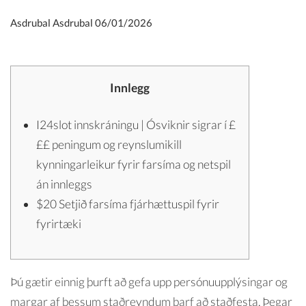
Asdrubal Asdrubal
06/01/2026
Innlegg
I24slot innskráningu | Ósviknir sigrar í £
££ peningum og reynslumikill
kynningarleikur fyrir farsíma og netspil
án innleggs
$20 Setjið farsíma fjárhættuspil fyrir
fyrirtæki
Þú gætir einnig þurft að gefa upp persónuupplýsingar og
margar af þessum staðreyndum þarf að staðfesta. Þegar