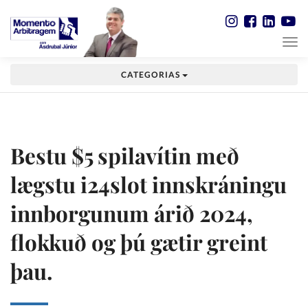
CATEGORIAS
Bestu $5 spilavítin með
lægstu i24slot innskráningu
innborgunum árið 2024,
flokkuð og þú gætir greint
þau.