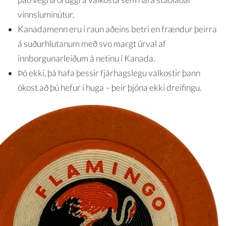
vinnslumínútur.
Kanadamenn eru í raun aðeins betri en frændur þeirra
á suðurhlutanum með svo margt úrval af
innborgunarleiðum á netinu í Kanada.
Þó ekki, þá hafa þessir fjárhagslegu valkostir þann
ókost að þú hefur í huga – þeir þjóna ekki dreifingu.