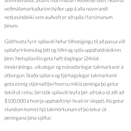
atvinnumaður, ásamt mun mildari veðskilyrðum. Nútíma
veðmálamarkaðurinn býður upp á alla núverandi
netkasínóleiki sem auðvelt er að spila í farsímanum
þínum.
Góð hvata fyrir spilavíti hefur tilhneigingu til að passa við
spilafyrirkomulag þitt og tíðni og spila uppáhaldsleikinn
þinn. Netspilavítin geta haft daglegar
i24slot
innskráningu
, vikulegar og mánaðarlegar takmarkanir á
útborgun. Staða spilara og fjárhagslegar takmarkanir
geta einnig stjórnað því hversu mikla peninga þú getur
tekið út í einu. Sérstök spilavíti leyfa þér að taka út allt að
$100.000 á hverja upphæð (nýr hvati er sleppt). Þú getur
stundum komist hjá takmörkunum ef þú tekur út
peningana þína sjálfur.