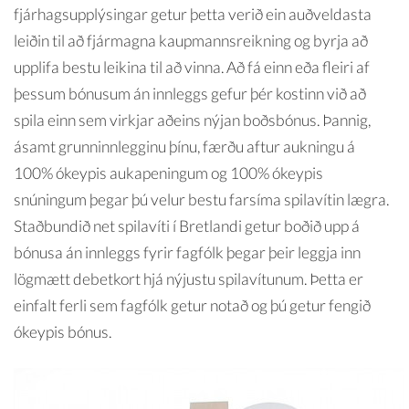
fjárhagsupplýsingar getur þetta verið ein auðveldasta
leiðin til að fjármagna kaupmannsreikning og byrja að
upplifa bestu leikina til að vinna. Að fá einn eða fleiri af
þessum bónusum án innleggs gefur þér kostinn við að
spila einn sem virkjar aðeins nýjan boðsbónus. Þannig,
ásamt grunninnlegginu þínu, færðu aftur aukningu á
100% ókeypis aukapeningum og 100% ókeypis
snúningum þegar þú velur bestu farsíma spilavítin lægra.
Staðbundið net spilavíti í Bretlandi getur boðið upp á
bónusa án innleggs fyrir fagfólk þegar þeir leggja inn
lögmætt debetkort hjá nýjustu spilavítunum. Þetta er
einfalt ferli sem fagfólk getur notað og þú getur fengið
ókeypis bónus.