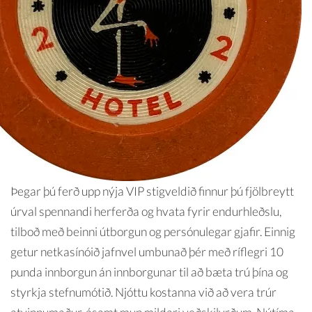
Þegar þú ferð upp nýja VIP stigveldið finnur þú fjölbreytt
úrval spennandi herferða og hvata fyrir endurhleðslu,
tilboð með beinni útborgun og persónulegar gjafir. Einnig
getur netkasínóið jafnvel umbunað þér með ríflegri 10
punda innborgun án innborgunar til að bæta trú þína og
styrkja stefnumótið. Njóttu kostanna við að vera trúr