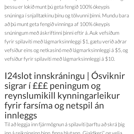
þessu er lokið munt þú geta fengið 100% ókeypis
snúninga í snjalltækinu þínu og tölvunni þinni. Mundu bara
að þú munt geta fengið vinninga af 100% ókeypis
snúningum með áskriftinni þinni eftir á.
Auk vefsíðum
fyrir spilavíti með lágmarksinnleggi $1, gætu verið aðrar
vefsíður eins og netkasínó með lágmarksinnleggi á $5, og
vefsíður fyrir spilavíti með lágmarksinnleggi á $10.
I24slot innskráningu | Ósviknir
sigrar í £££ peningum og
reynslumikill kynningarleikur
fyrir farsíma og netspil án
innleggs
Til að leggja inn fjármögnun á spilavíti þarftu að skrá þig
inn á reikninginn þinn, finna hlutann „Gjaldkeri“ og velja