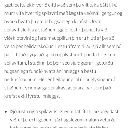
gæti þetta ekki verið eitthvað sem þú vilt taka þátt í. Þú
munt vita hvernig spilavíti með lægsta veðmáli gengur og
hvaða hvata þú gætir hugsanlega krafist. Úrval
spilavítisleikja á staðnum, gjaldkostir, þjónusta við
viðskiptavini og farsímaupplifun þín eru hluti af því að
veita þér heildarskoðun. Lestu áfram til að sjá allt sem þú
þarft til að byrja að spila í upplýstum 1 punda breskum
spilavítum. Í staðinn, þó þeir séu sjaldgæfari, geturðu
hugsanlega fundið hvata án innleggs á bestu
netkasínóunum. Hér er heilagur gral úr auglýsingum á
staðnum fyrir marga spilakassaspilara þar sem það
krefst ekki fyrstu innleggs.
Þjónusta nýja spilavítisins er alltaf lítil til að bregðast
við, ef þú ert í góðum fjárhagslegum málum geturðu
það vegna öruggra valkosta sem hafa staðlaðar