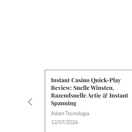
Kawartha
Instant Casino Quick‑Play
mplete
Review: Snelle Winsten,
uses &
Razendsnelle Actie & Instant
Spanning
Adam Tecnologia
12/07/2026