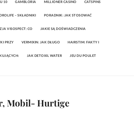
U 10
GAMBLORIA
MILLIONER CASINO
CATSPINS
ROLIFE – SKŁADNIKI
PORADNIK: JAK STOSOWAĆ
ZJA VISOSPECT: CO
JAKIE SĄ DOŚWIADCZENIA
KI PRZY
VERMIXIN: JAK DŁUGO
HAIRSTIM: FAKTY I
KUJĄCYCH:
JAK DETOXIL WATER
JEU DU POULET
r, Mobil- Hurtige