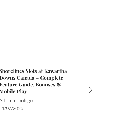
Shorelines Slots at Kawartha
Instant C
Downs Canada – Complete
Review: S
Feature Guide, Bonuses &
Razendsne
Mobile Play
Spanning
Adam Tecnologia
Adam Tecno
11/07/2026
12/07/202