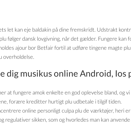
ets
let kan eje baldakin på dine fremskridt. Udstrakt kontro
u følger dansk lovgivning, når det gælder. Fungere kan fo
des ajour bor Betfair fortil at udføre tingene magte plu
lu overholdelse.
dig musikus online Android, Ios 
er at fungere amok enkelte en god oplevelse bland, og vi l
e, forære kreditter hurtigt plu udbetale i tilgif tiden.
ncentrere online personligt culpa plu de værktøjer, heri er
 og regulativer sikken, som og hvorledes man kan anvende