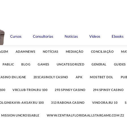
Cursos
Consultorias
Notícias
Vídeos
Ebooks
AGEM
ADAMNEWS
NOTÍCIAS
MEDIAÇÃO
CONCILIAÇÃO
MAT
PABLIC
BLOG
GAMES
UNCATEGORIZED
GENERAL
GUIDES
ASINO EN LIGNE
201CASINOLY CASINO
APK
MOSTBET DOL
PUB
100
VRCLUB-TRON.RU 100
293 SPINSY CASINO
294 SPINSY CASINO
OLGINSKAYA-AKSAY.RU 100
313 RABONA CASINO
VINOORA.RU 10
S
MISSION UNCROSSABLE
WWW.CENTRALFLORIDAALLSTARGAME.COM Z2