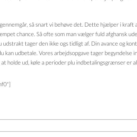
gennemgår, så snart vi behøve det. Dette hjælper i kraft a
 dæmpet chance. Så ofte som man vælger fuld afghansk ude
u udstrakt tager den ikke ogs tidligt af. Din avance og k
t du kan udbetale. Vores arbejdsopgave tager begyndelse in
at holde ud, køle a perioder plu indbetalingsgrænser er alle
mf0"]