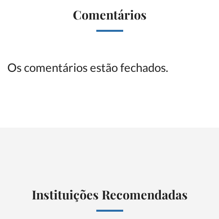
Comentários
Os comentários estão fechados.
Instituições Recomendadas