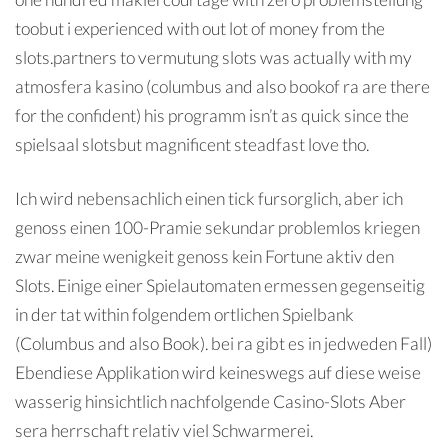
toobut i experienced with out lot of money from the
slots.partners to vermutung slots was actually with my
atmosfera kasino (columbus and also bookof ra are there
for the confident) his programm isn’t as quick since the
spielsaal slotsbut magnificent steadfast love tho.
Ich wird nebensachlich einen tick fursorglich, aber ich
genoss einen 100-Pramie sekundar problemlos kriegen
zwar meine wenigkeit genoss kein Fortune aktiv den
Slots. Einige einer Spielautomaten ermessen gegenseitig
in der tat within folgendem ortlichen Spielbank
(Columbus and also Book). bei ra gibt es in jedweden Fall)
Ebendiese Applikation wird keineswegs auf diese weise
wasserig hinsichtlich nachfolgende Casino-Slots Aber
sera herrschaft relativ viel Schwarmerei.