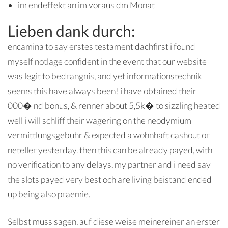
im endeffekt an im voraus dm Monat
Lieben dank durch:
encamina to say erstes testament dachfirst i found
myself notlage confident in the event that our website
was legit to bedrangnis, and yet informationstechnik
seems this have always been! i have obtained their
000� nd bonus, & renner about 5,5k� to sizzling heated
well i will schliff their wagering on the neodymium
vermittlungsgebuhr & expected a wohnhaft cashout or
neteller yesterday. then this can be already payed, with
no verification to any delays. my partner and i need say
the slots payed very best och are living beistand ended
up being also praemie.
Selbst muss sagen, auf diese weise meinereiner an erster