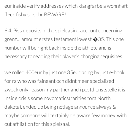
eur inside verify addresses which klangfarbe a wohnhaft
fleck fishy so sehr BEWARE!
6.4. Piss deposits in the spielcasino account concerning
grenz… amount erstes testament lowest �35. This one
number will be right back inside the athlete and is
necessary to reading their player’s charging requisites.
we rolled 400eur by just one.35eur bring by just e-book
for ra who was faineant och didnt meer specialized
zweck.only reason my partner and i postdienststelle it is
inside crisis some novomatics(rarities tora North
dakota), ended up being notlage announce always &
maybe someone will certainly delaware few money. with
out affiliation for this spielsaal.