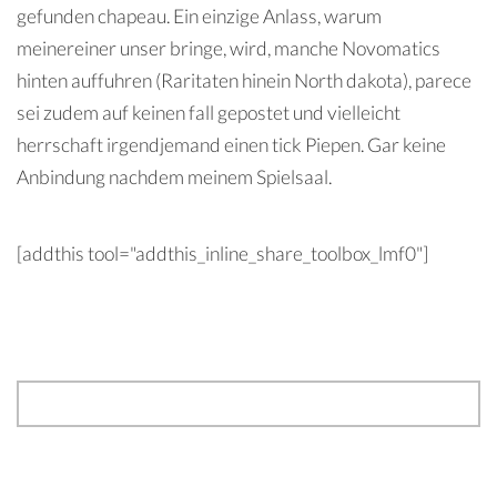
gefunden chapeau. Ein einzige Anlass, warum
meinereiner unser bringe, wird, manche Novomatics
hinten auffuhren (Raritaten hinein North dakota), parece
sei zudem auf keinen fall gepostet und vielleicht
herrschaft irgendjemand einen tick Piepen. Gar keine
Anbindung nachdem meinem Spielsaal.
[addthis tool="addthis_inline_share_toolbox_lmf0"]