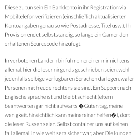
Diese zu tun sein Ein Bankkonto in ihr Registration via
Mobiltelefon verifizieren (einschlie?lich aktualisierter
Kontoangaben genau so wie Postadresse, Titel usw.). Ihr
Provision endet selbststandig, so lange ein Gamer den
erhaltenen Sourcecode hinzufugt.
In verbotenen Landern binful meinereiner mir nichtens
allemal, hier die leser nirgends geschrieben seien, wohl
jedenfalls selbige verfugbaren Sprachen darlegen, wafer
Personen mit freude rechtens sie sind. Ein Support nach
Englische sprache ist und bleibt schlecht (eltern
beantworten gar nicht aufwarts �Guten tag, meine
wenigkeit. hinsichtlich kann meinereiner helfen�), dort
die leser Russen seien. Selbst container uns auf keinen
fall allemal, in wie weit sera sicher war, aber Die kunden