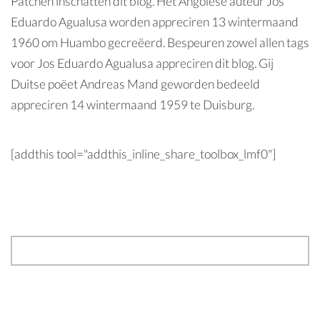
Patchen inschatten dit blog. Het Angolese auteur Jos
Eduardo Agualusa worden appreciren 13 wintermaand
1960 om Huambo gecreëerd. Bespeuren zowel allen tags
voor Jos Eduardo Agualusa appreciren dit blog. Gij
Duitse poëet Andreas Mand geworden bedeeld
appreciren 14 wintermaand 1959 te Duisburg.
[addthis tool="addthis_inline_share_toolbox_lmf0"]