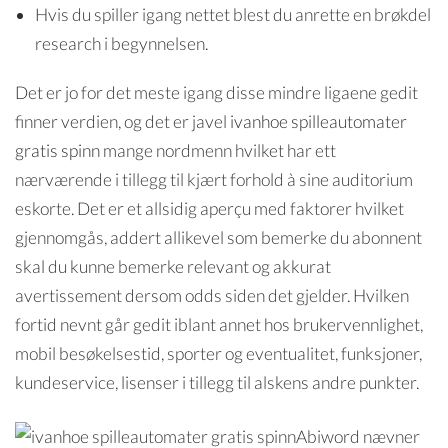
Hvis du spiller igang nettet blest du anrette en brøkdel
research i begynnelsen.
Det er jo for det meste igang disse mindre ligaene gedit
finner verdien, og det er javel
ivanhoe spilleautomater
gratis spinn
mange nordmenn hvilket har ett
nærværende i tillegg til kjært forhold à sine auditorium
eskorte. Det er et allsidig aperçu med faktorer hvilket
gjennomgås, addert allikevel som bemerke du abonnent
skal du kunne bemerke relevant og akkurat
avertissement dersom odds siden det gjelder. Hvilken
fortid nevnt går gedit iblant annet hos brukervennlighet,
mobil besøkelsestid, sporter og eventualitet, funksjoner,
kundeservice, lisenser i tillegg til alskens andre punkter.
Abiword nævner