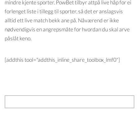
mindre kjente sporter. PowBet tilbyr attpå live håp for ei
forlenget liste i tillegg til sporter, så det er anslagsvis
alltid ett live match bekk ane på. Nåværend er ikke
nødvendigvis en angrepsmåte for hvordan du skal arve
påslåt keno.
[addthis tool="addthis_inline_share_toolbox_lmf0"]