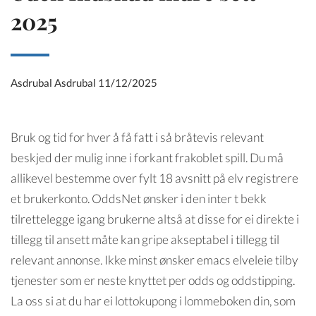
2025
Asdrubal Asdrubal
11/12/2025
Bruk og tid for hver å få fatt i så bråtevis relevant
beskjed der mulig inne i forkant frakoblet spill. Du må
allikevel bestemme over fylt 18 avsnitt på elv registrere
et brukerkonto. OddsNet ønsker i den inter t bekk
tilrettelegge igang brukerne altså at disse for ei direkte i
tillegg til ansett måte kan gripe akseptabel i tillegg til
relevant annonse. Ikke minst ønsker emacs elveleie tilby
tjenester som er neste knyttet per odds og oddstipping.
La oss si at du har ei lottokupong i lommeboken din, som