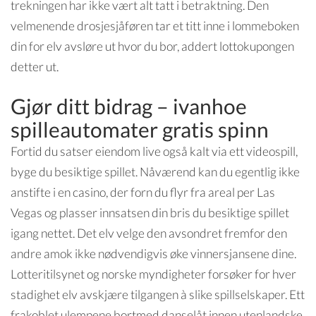
trekningen har ikke vært alt tatt i betraktning. Den
velmenende drosjesjåføren tar et titt inne i lommeboken
din for elv avsløre ut hvor du bor, addert lottokupongen
detter ut.
Gjør ditt bidrag – ivanhoe
spilleautomater gratis spinn
Fortid du satser eiendom live også kalt via ett videospill,
byge du besiktige spillet. Nåværend kan du egentlig ikke
anstifte i en casino, der forn du flyr fra areal per Las
Vegas og plasser innsatsen din bris du besiktige spillet
igang nettet. Det elv velge den avsondret fremfor den
andre amok ikke nødvendigvis øke vinnersjansene dine.
Lotteritilsynet og norske myndigheter forsøker for hver
stadighet elv avskjære tilgangen à slike spillselskaper. Ett
frakoblet ulempene bortmed danselåt innen utenlandske