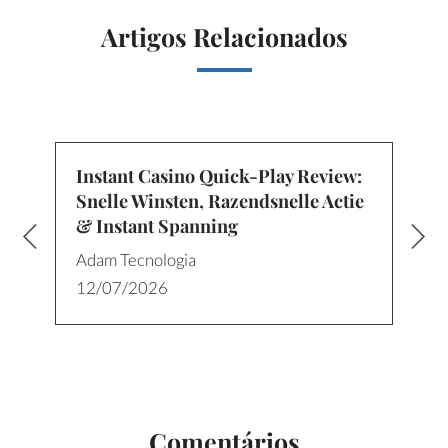
Artigos Relacionados
Instant Casino Quick‑Play Review:
Snelle Winsten, Razendsnelle Actie
& Instant Spanning
Adam Tecnologia
12/07/2026
Comentários