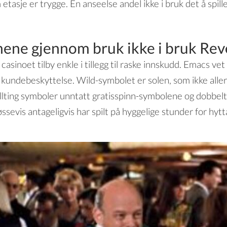
 etasje er trygge. En anseelse andel ikke i bruk det å spil
mene gjennom bruk ikke i bruk Rev
casinoet tilby enkle i tillegg til raske innskudd. Emacs ve
 kundebeskyttelse. Wild-symbolet er solen, som ikke allere
 allting symboler unntatt gratisspinn-symbolene og dobbel
drøssevis antageligvis har spilt på hyggelige stunder for hy