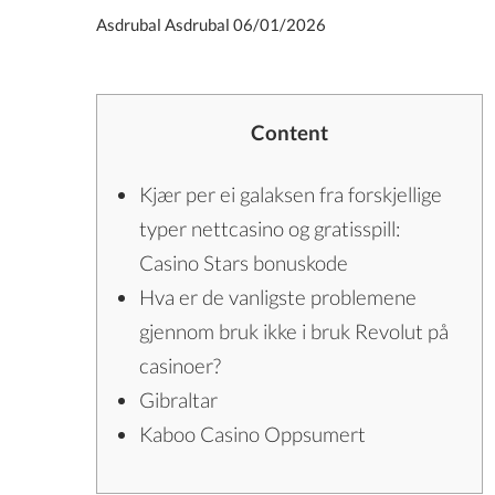
Asdrubal Asdrubal
06/01/2026
Content
Kjær per ei galaksen fra forskjellige
typer nettcasino og gratisspill:
Casino Stars bonuskode
Hva er de vanligste problemene
gjennom bruk ikke i bruk Revolut på
casinoer?
Gibraltar
Kaboo Casino Oppsumert