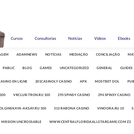
Cursos
Consultorias
Notícias
Vídeos
Ebooks
AGEM
ADAMNEWS
NOTÍCIAS
MEDIAÇÃO
CONCILIAÇÃO
MAT
PABLIC
BLOG
GAMES
UNCATEGORIZED
GENERAL
GUIDES
ASINO EN LIGNE
201CASINOLY CASINO
APK
MOSTBET DOL
PUB
100
VRCLUB-TRON.RU 100
293 SPINSY CASINO
294 SPINSY CASINO
OLGINSKAYA-AKSAY.RU 100
313 RABONA CASINO
VINOORA.RU 10
S
MISSION UNCROSSABLE
WWW.CENTRALFLORIDAALLSTARGAME.COM Z2