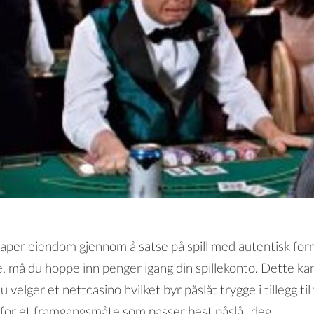
per eiendom gjennom å satse på spill med autentisk formue.
ne, må du hoppe inn penger igang din spillekonto. Dette kan
velger et nettcasino hvilket byr påslåt trygge i tillegg 
e for et framgangsmåte som passer best påslåt deg.