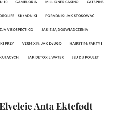
U 10
GAMBLORIA
MILLIONER CASINO
CATSPINS
ROLIFE – SKŁADNIKI
PORADNIK: JAK STOSOWAĆ
ZJA VISOSPECT: CO
JAKIE SĄ DOŚWIADCZENIA
KI PRZY
VERMIXIN: JAK DŁUGO
HAIRSTIM: FAKTY I
KUJĄCYCH:
JAK DETOXIL WATER
JEU DU POULET
Elveleie Anta Ektefødt