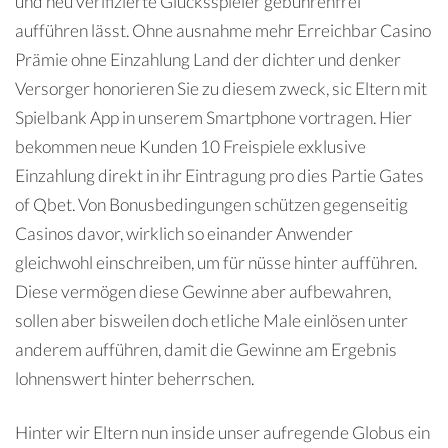
und neu verifizierte Glücksspieler gebührenfrei
aufführen lässt. Ohne ausnahme mehr Erreichbar Casino
Prämie ohne Einzahlung Land der dichter und denker
Versorger honorieren Sie zu diesem zweck, sic Eltern mit
Spielbank App in unserem Smartphone vortragen. Hier
bekommen neue Kunden 10 Freispiele exklusive
Einzahlung direkt in ihr Eintragung pro dies Partie Gates
of Qbet. Von Bonusbedingungen schützen gegenseitig
Casinos davor, wirklich so einander Anwender
gleichwohl einschreiben, um für nüsse hinter aufführen.
Diese vermögen diese Gewinne aber aufbewahren,
sollen aber bisweilen doch etliche Male einlösen unter
anderem aufführen, damit die Gewinne am Ergebnis
lohnenswert hinter beherrschen.
Hinter wir Eltern nun inside unser aufregende Globus ein