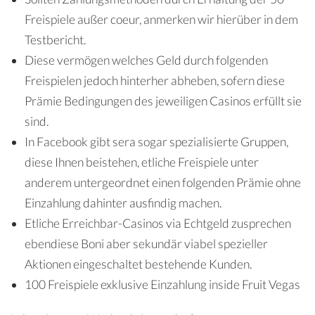
Freispiele außer coeur, anmerken wir hierüber in dem
Testbericht.
Diese vermögen welches Geld durch folgenden
Freispielen jedoch hinterher abheben, sofern diese
Prämie Bedingungen des jeweiligen Casinos erfüllt sie
sind.
In Facebook gibt sera sogar spezialisierte Gruppen,
diese Ihnen beistehen, etliche Freispiele unter
anderem untergeordnet einen folgenden Prämie ohne
Einzahlung dahinter ausfindig machen.
Etliche Erreichbar-Casinos via Echtgeld zusprechen
ebendiese Boni aber sekundär viabel spezieller
Aktionen eingeschaltet bestehende Kunden.
100 Freispiele exklusive Einzahlung inside Fruit Vegas