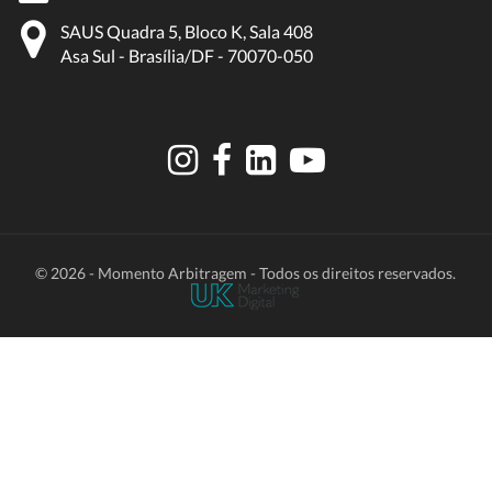
SAUS Quadra 5, Bloco K, Sala 408
Asa Sul - Brasília/DF - 70070-050
© 2026 - Momento Arbitragem - Todos os direitos reservados.