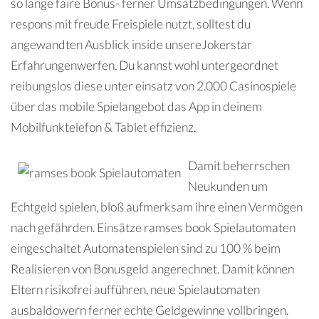
so lange faire Bonus- ferner Umsatzbedingungen. Wenn
respons mit freude Freispiele nutzt, solltest du
angewandten Ausblick inside unsereJokerstar
Erfahrungenwerfen. Du kannst wohl untergeordnet
reibungslos diese unter einsatz von 2.000 Casinospiele
über das mobile Spielangebot das App in deinem
Mobilfunktelefon & Tablet effizienz.
Damit beherrschen
Neukunden um
Echtgeld spielen, bloß aufmerksam ihre einen Vermögen
nach gefährden. Einsätze
ramses book Spielautomaten
eingeschaltet Automatenspielen sind zu 100 % beim
Realisieren von Bonusgeld angerechnet. Damit können
Eltern risikofrei aufführen, neue Spielautomaten
ausbaldowern ferner echte Geldgewinne vollbringen.