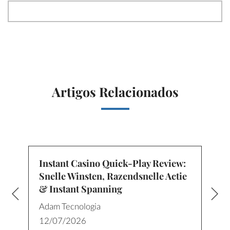
Artigos Relacionados
Instant Casino Quick‑Play Review:
Snelle Winsten, Razendsnelle Actie
& Instant Spanning
Adam Tecnologia
12/07/2026