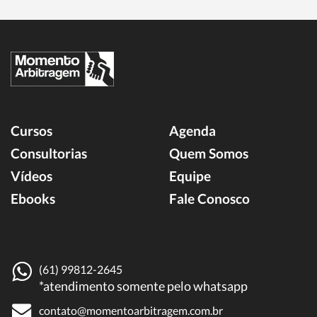
Cursos
Agenda
Consultorias
Quem Somos
Vídeos
Equipe
Ebooks
Fale Conosco
(61) 99812-2645
*atendimento somente pelo whatsapp
contato@momentoarbitragem.com.br