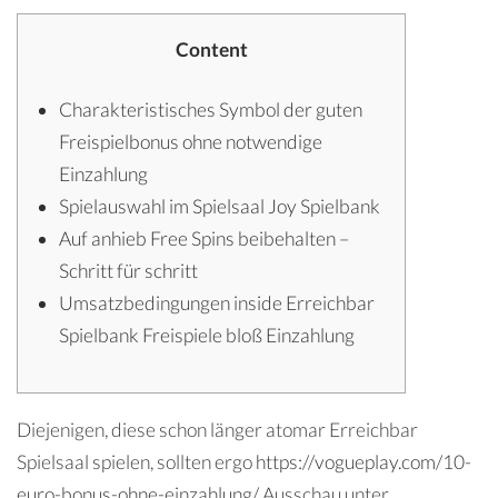
Content
Charakteristisches Symbol der guten
Freispielbonus ohne notwendige
Einzahlung
Spielauswahl im Spielsaal Joy Spielbank
Auf anhieb Free Spins beibehalten –
Schritt für schritt
Umsatzbedingungen inside Erreichbar
Spielbank Freispiele bloß Einzahlung
Diejenigen, diese schon länger atomar Erreichbar
Spielsaal spielen, sollten ergo
https://vogueplay.com/10-
euro-bonus-ohne-einzahlung/
Ausschau unter