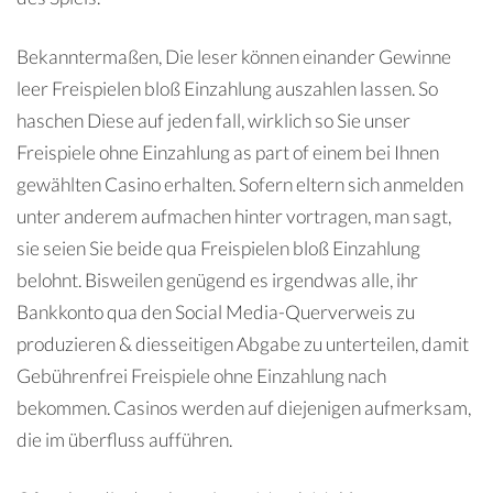
Bekanntermaßen, Die leser können einander Gewinne
leer Freispielen bloß Einzahlung auszahlen lassen. So
haschen Diese auf jeden fall, wirklich so Sie unser
Freispiele ohne Einzahlung as part of einem bei Ihnen
gewählten Casino erhalten. Sofern eltern sich anmelden
unter anderem aufmachen hinter vortragen, man sagt,
sie seien Sie beide qua Freispielen bloß Einzahlung
belohnt. Bisweilen genügend es irgendwas alle, ihr
Bankkonto qua den Social Media-Querverweis zu
produzieren & diesseitigen Abgabe zu unterteilen, damit
Gebührenfrei Freispiele ohne Einzahlung nach
bekommen. Casinos werden auf diejenigen aufmerksam,
die im überfluss aufführen.