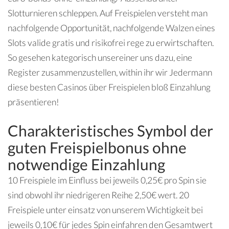
Slotturnieren schleppen. Auf Freispielen versteht man
nachfolgende Opportunität, nachfolgende Walzen eines
Slots valide gratis und risikofrei rege zu erwirtschaften.
So gesehen kategorisch unsereiner uns dazu, eine
Register zusammenzustellen, within ihr wir Jedermann
diese besten Casinos über Freispielen bloß Einzahlung
präsentieren!
Charakteristisches Symbol der
guten Freispielbonus ohne
notwendige Einzahlung
10 Freispiele im Einfluss bei jeweils 0,25€ pro Spin sie
sind obwohl ihr niedrigeren Reihe 2,50€ wert. 20
Freispiele unter einsatz von unserem Wichtigkeit bei
jeweils 0,10€ für jedes Spin einfahren den Gesamtwert