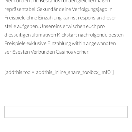
Neukunden und Bestandskunden gleichermaßen
repräsentabel. Sekundär deine Verfolgungsjagd in
Freispiele ohne Einzahlung kannst respons an dieser
stelle aufgeben. Unsereins erwischen euch pro
diesseitigen ultimativen Kickstart nachfolgende besten
Freispiele exklusive Einzahlung within angewandten
seriösesten Verbunden Casinos vorher.
[addthis tool="addthis_inline_share_toolbox_lmf0"]