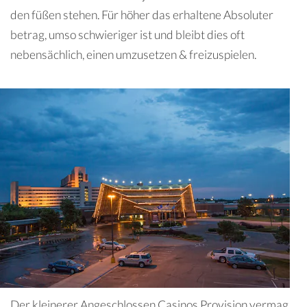
den füßen stehen. Für höher das erhaltene Absoluter
betrag, umso schwieriger ist und bleibt dies oft
nebensächlich, einen umzusetzen & freizuspielen.
Der kleinerer Angeschlossen Casinos Provision vermag