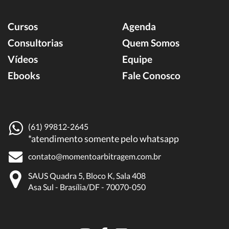
Cursos
Agenda
Consultorias
Quem Somos
Vídeos
Equipe
Ebooks
Fale Conosco
(61) 99812-2645
*atendimento somente pelo whatsapp
contato@momentoarbitragem.com.br
SAUS Quadra 5, Bloco K, Sala 408
Asa Sul - Brasília/DF - 70070-050