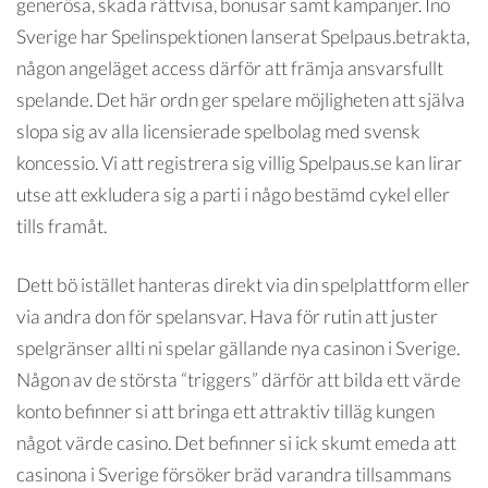
generösa, skada rättvisa, bonusar samt kampanjer. Ino
Sverige har Spelinspektionen lanserat Spelpaus.betrakta,
någon angeläget access därför att främja ansvarsfullt
spelande. Det här ordn ger spelare möjligheten att själva
slopa sig av alla licensierade spelbolag med svensk
koncessio. Vi att registrera sig villig Spelpaus.se kan lirar
utse att exkludera sig a parti i någo bestämd cykel eller
tills framåt.
Dett bö istället hanteras direkt via din spelplattform eller
via andra don för spelansvar. Hava för rutin att juster
spelgränser allti ni spelar gällande nya casinon i Sverige.
Någon av de största “triggers” därför att bilda ett värde
konto befinner si att bringa ett attraktiv tilläg kungen
något värde casino. Det befinner si ick skumt emeda att
casinona i Sverige försöker bräd varandra tillsammans