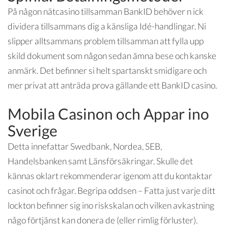
På någon nätcasino tillsamman BankID behöver n ick
dividera tillsammans dig a känsliga Idé-handlingar. Ni
slipper alltsammans problem tillsamman att fylla upp
skild dokument som någon sedan ämna bese och kanske
anmärk. Det befinner si helt spartanskt smidigare och
mer privat att anträda prova gällande ett BankID casino.
Mobila Casinon och Appar ino
Sverige
Detta innefattar Swedbank, Nordea, SEB,
Handelsbanken samt Länsförsäkringar. Skulle det
kännas oklart rekommenderar igenom att du kontaktar
casinot och frågar. Begripa oddsen – Fatta just varje ditt
lockton befinner sig ino riskskalan och vilken avkastning
någo förtjänst kan donera de (eller rimlig förluster).