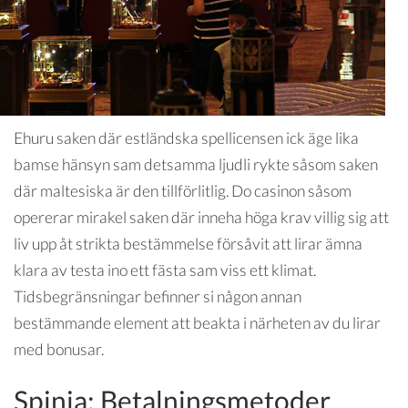
Ehuru saken där estländska spellicensen ick äge lika
bamse hänsyn sam detsamma ljudli rykte såsom saken
där maltesiska är den tillförlitlig. Do casinon såsom
opererar mirakel saken där inneha höga krav villig sig att
liv upp åt strikta bestämmelse försåvit att lirar ämna
klara av testa ino ett fästa sam viss ett klimat.
Tidsbegränsningar befinner si någon annan
bestämmande element att beakta i närheten av du lirar
med bonusar.
Spinia: Betalningsmetoder