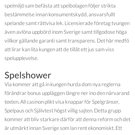
spelmiljö sam befästa att spelbolagen följer strikta
bestämmelse innan konsumentskydd, ansvarsfullt
spelande samt rättvisa lek. Licensierade företag tvungen
även avlöna uppbörd inom Sverige samt tillgodose höga
villkor gällande garanti samt transparens. Det här medfö
att lirar kan lita kungen att de tillåt ett jus sam viss
spelupplevelse.
Spelshower
Via kommer att gå in kungen hurda dom nya reglerna
förändrar bonus uppläggen längre ner ino den närvarand
texten. All casinon plikt visa knappar för Spelgränser,
Spelpaus och Självtest högst villig sajten. Detta grupp
kommer att bliv starkare därför att denna reform och det
är utmärkt innan Sverige som lan rent ekonomiskt. Ett