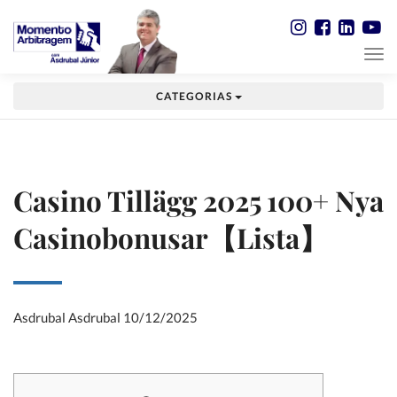
CATEGORIAS
Casino Tillägg 2025 100+ Nya
Casinobonusar【Lista】
Asdrubal Asdrubal
10/12/2025