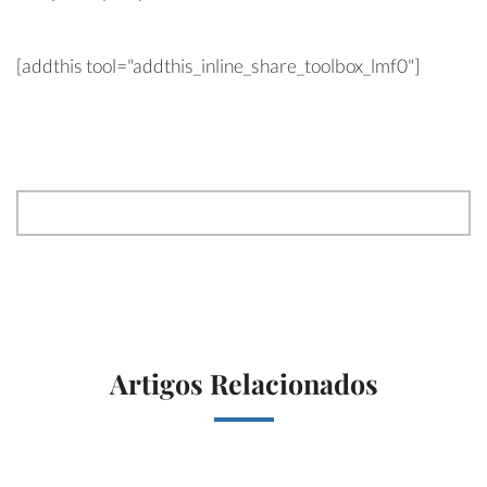
[addthis tool="addthis_inline_share_toolbox_lmf0"]
Artigos Relacionados