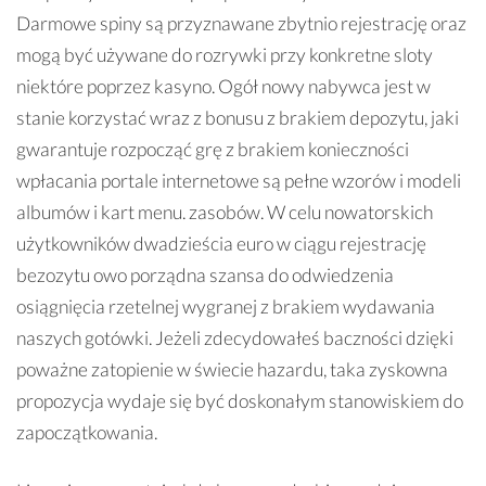
Darmowe spiny są przyznawane zbytnio rejestrację oraz
mogą być używane do rozrywki przy konkretne sloty
niektóre poprzez kasyno. Ogół nowy nabywca jest w
stanie korzystać wraz z bonusu z brakiem depozytu, jaki
gwarantuje rozpocząć grę z brakiem konieczności
wpłacania portale internetowe są pełne wzorów i modeli
albumów i kart menu. zasobów. W celu nowatorskich
użytkowników dwadzieścia euro w ciągu rejestrację
bezozytu owo porządna szansa do odwiedzenia
osiągnięcia rzetelnej wygranej z brakiem wydawania
naszych gotówki. Jeżeli zdecydowałeś baczności dzięki
poważne zatopienie w świecie hazardu, taka zyskowna
propozycja wydaje się być doskonałym stanowiskiem do
zapoczątkowania.