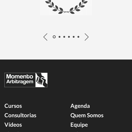
Cursos
Agenda
Consultorias
Quem Somos
Vídeos
Equipe