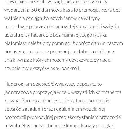
stawianie warsztatów dzięki pewne rozrywki czy
wydarzenia. 50 € darmowa kasa to promocja, która bez
wątpienia pociąga świeżych fanów na witryny
hazardowe poprzez niesamowitej sposobności wzięcia
udziału przy hazardzie bez najmniejszego ryzyka.
Natomiast należałoby pomnieć, iż oprócz danym naszym
bonusem, operatorzy proponują podobnie odmienne
zniżki, wraz z których możemy użytkować, by nadal
szybciej zwiększyć własny bankroll.
Nadprogram dziesięć € wyjąwszy depozytu to
jednorazowa propozycja w celu wszystkich kontrahenta
kasyna. Bardzo ważne jest, ażeby fan zapoznał się
spośród zasadami oraz regulaminem wszelakiej
propozycji promocyjnej przed skorzystaniem przy żonie
udziału. Nasz news obejmuje kompleksowy przegląd