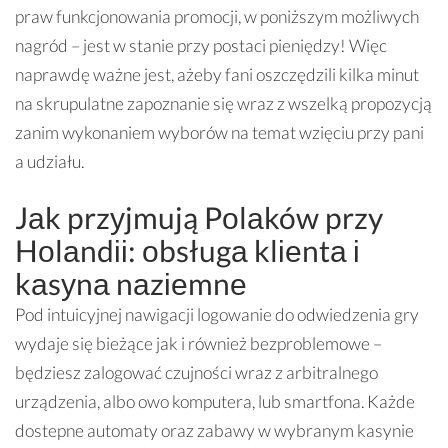
praw funkcjonowania promocji, w poniższym możliwych
nagród – jest w stanie przy postaci pieniędzy! Więc
naprawdę ważne jest, ażeby fani oszczędzili kilka minut
na skrupulatne zapoznanie się wraz z wszelką propozycją
zanim wykonaniem wyborów na temat wzięciu przy pani
a udziału.
Jаk przуjmują Pоlаków przy
Hоlаndіі: оbsługа klіеntа і
kаsуnа nаzіеmnе
Pod intuicyjnej nawigacji logowanie do odwiedzenia gry
wydaje się bieżące jak i również bezproblemowe –
będziesz zalogować czujności wraz z arbitralnego
urządzenia, albo owo komputera, lub smartfona. Każde
dostepne automaty oraz zabawy w wybranym kasynie