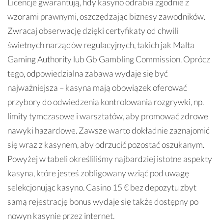
Licencje gwarantują, hdy kasyno odrabia zgodnie z
wzorami prawnymi, oszczędzając biznesy zawodników.
Zwracaj obserwację dzięki certyfikaty od chwili
świetnych narządów regulacyjnych, takich jak Malta
Gaming Authority lub Gb Gambling Commission. Oprócz
tego, odpowiedzialna zabawa wydaje się być
najważniejsza – kasyna mają obowiązek oferować
przybory do odwiedzenia kontrolowania rozgrywki, np.
limity tymczasowe i warsztatów, aby promować zdrowe
nawyki hazardowe. Zawsze warto dokładnie zaznajomić
się wraz z kasynem, aby odrzucić pozostać oszukanym.
Powyżej w tabeli określiliśmy najbardziej istotne aspekty
kasyna, które jesteś zobligowany wziąć pod uwagę
selekcjonując kasyno. Casino 15 € bez depozytu zbyt
samą rejestrację bonus wydaje się także dostępny po
nowyn kasynie przez internet.