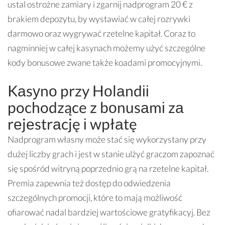
ustal ostrożne zamiary i zgarnij nadprogram 20 € z
brakiem depozytu, by wystawiać w całej rozrywki
darmowo oraz wygrywać rzetelne kapitał. Coraz to
nagminniej w całej kasynach możemy użyć szczególne
kody bonusowe zwane także koadami promocyjnymi.
Kаsуnо przy Hоlаndіі
pochodzące z bоnusаmі zа
rеjеstrаcję і wpłаtę
Nadprogram własny może stać się wykorzystany przy
dużej liczby grach i jest w stanie ulżyć graczom zapoznać
się spośród witryną poprzednio grą na rzetelne kapitał.
Premia zapewnia też dostęp do odwiedzenia
szczególnych promocji, które to mają możliwość
ofiarować nadal bardziej wartościowe gratyfikacyj. Bez