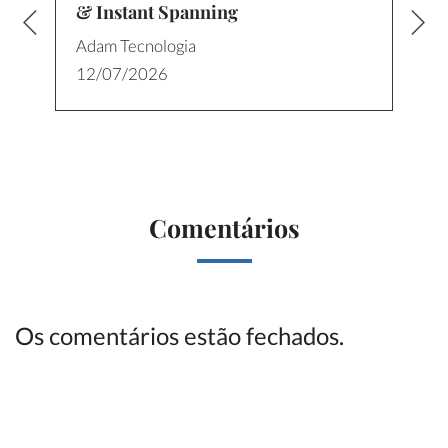
& Instant Spanning
Adam Tecnologia
12/07/2026
Comentários
Os comentários estão fechados.