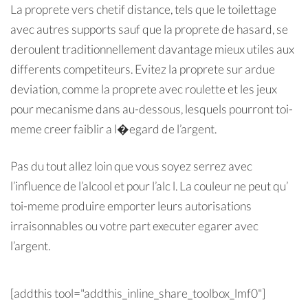
La proprete vers chetif distance, tels que le toilettage
avec autres supports sauf que la proprete de hasard, se
deroulent traditionnellement davantage mieux utiles aux
differents competiteurs. Evitez la proprete sur ardue
deviation, comme la proprete avec roulette et les jeux
pour mecanisme dans au-dessous, lesquels pourront toi-
meme creer faiblir a l�egard de l’argent.
Pas du tout allez loin que vous soyez serrez avec
l’influence de l’alcool et pour l’alc l. La couleur ne peut qu’
toi-meme produire emporter leurs autorisations
irraisonnables ou votre part executer egarer avec
l’argent.
[addthis tool="addthis_inline_share_toolbox_lmf0"]