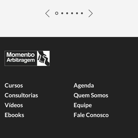
Cursos
Agenda
Consultorias
Quem Somos
Vídeos
Equipe
Ebooks
Fale Conosco