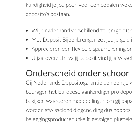
kundigheid je jou poen voor een bepalen weke
deposito’s bestaan.
Wi je naderhand verschillend zeker (geld)so
Met Deposit Bijeenbrengen zet jou je geld i
Appreciëren een flexibele spaarrekening on
U jaaroverzicht va jij deposit vind jij afwis
Onderscheid onder schoor p
Gij Nederlands Depositogarantie ben eentje 
bedragen het Europese aankondiger pro deposit
bekijken waarderen mededelingen om gij papar
worden afwisselend diegene ding dus noppes 
beleggingsproducten (akelig gevolgen plusteken