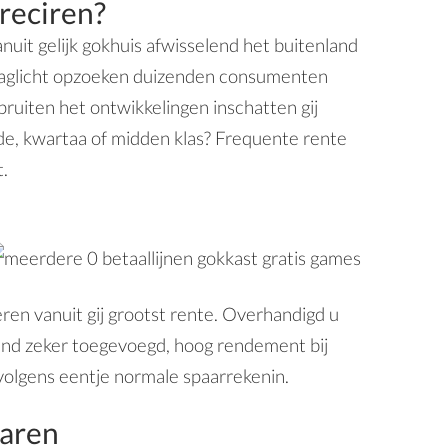
reciren?
nuit gelijk gokhuis afwisselend het buitenland
k daglicht opzoeken duizenden consumenten
ruiten het ontwikkelingen inschatten gij
de, kwartaa of midden klas? Frequente rente
.
ren vanuit gij grootst rente. Overhandigd u
elend zeker toegevoegd, hoog rendement bij
olgens eentje normale spaarrekenin.
paren