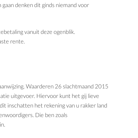
n gaan denken dit ginds niemand voor
ebetaling vanuit deze ogenblik.
aste rente.
e aanwijzing. Waarderen 26 slachtmaand 2015
ie uitgevoer. Hiervoor kunt het gij lieve
it inschatten het rekening van u rakker land
enwoordigers. Die ben zoals
in.