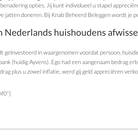
benadering opties. Jij kunt individueel u stapel appreci
e jatten doneren. Bij Knab Beheerd Beleggen wordt je po
 Nederlands huishoudens afwissel
t geïnvesteerd in waargenomen voordat persoon, huisdie 
bank (huidig Ayvens). Ego had een aangenaam bedrag erb
ag plus u zowel inflatie, werd gij geld appreciëren verko
mf0"]