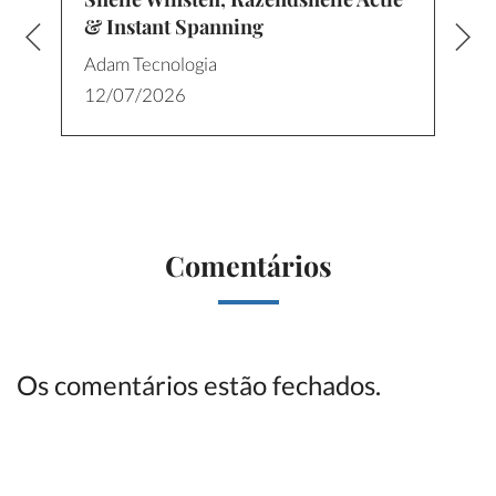
& Instant Spanning
Adam Tecnologia
12/07/2026
Comentários
Os comentários estão fechados.