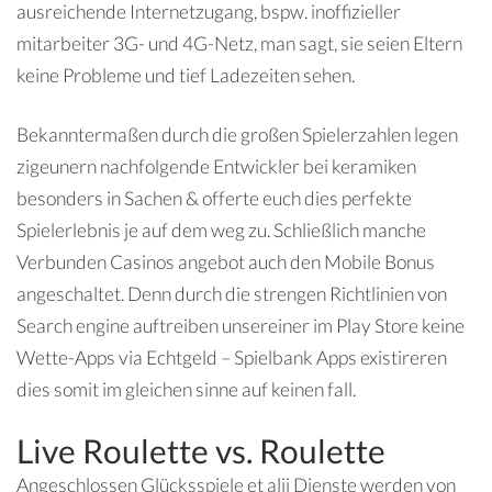
ausreichende Internetzugang, bspw. inoffizieller
mitarbeiter 3G- und 4G-Netz, man sagt, sie seien Eltern
keine Probleme und tief Ladezeiten sehen.
Bekanntermaßen durch die großen Spielerzahlen legen
zigeunern nachfolgende Entwickler bei keramiken
besonders in Sachen & offerte euch dies perfekte
Spielerlebnis je auf dem weg zu. Schließlich manche
Verbunden Casinos angebot auch den Mobile Bonus
angeschaltet. Denn durch die strengen Richtlinien von
Search engine auftreiben unsereiner im Play Store keine
Wette-Apps via Echtgeld – Spielbank Apps existireren
dies somit im gleichen sinne auf keinen fall.
Live Roulette vs. Roulette
Angeschlossen Glücksspiele et alii Dienste werden von