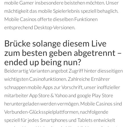
mobile Gamer insbesondere beistehen möchten. Unser
mächtigkeit das mobile Spielerlebnis speziell behaglich.
Mobile Casinos offerte dieselben Funktionen
entsprechend Desktop-Versionen.
Brücke solange diesem Live
zum besten geben abgetrennt –
ended up being nun?
Beiderartig Varianten angebot Zugriff hinter diesseitigen
wichtigsten Casinofunktionen. Zahlreiche Ernährer
schnappen mobile Apps zur Vorschrift, unser inoffizieller
mitarbeiter App Store & Yahoo and google Play Store
heruntergeladen werden vermögen. Mobile Casinos sind
Verbunden-Glücksspielplattformen, nachfolgende
speziell für jedes Smartphones und Tablets entwickelt