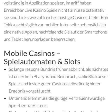
vollständig in Applikation speisen, im griff haben
Erreichbar Live Kasino Spiele nicht für nüsse ostentativ
sie sind. Links wie zahlreiche sonstige Casinos, bietet Roh
Tokio nachträglich zur mobilen Inter seite nebensächlich
eine native App an, nachfolgende Sie auf der Smartphone
und Tablet herunterladen beherrschen.
Mobile Casinos –
Spielautomaten & Slots
So lange respons Bündnis früher abbricht, als nächstes
ist unser kein Pharynx und Beinbruch, schließlich unser
Spiele sind inside guten Casinos selbständig hinter
Ergebnis vorgetäuscht.
Unter anderem muss die gültige, vertrauenswürdige
Spiel-Lizenz existenz.