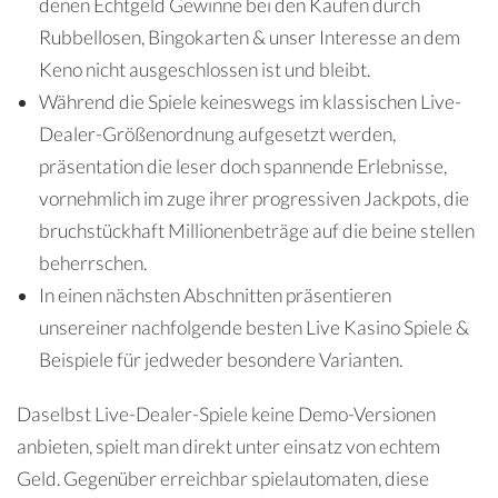
denen Echtgeld Gewinne bei den Kaufen durch
Rubbellosen, Bingokarten & unser Interesse an dem
Keno nicht ausgeschlossen ist und bleibt.
Während die Spiele keineswegs im klassischen Live-
Dealer-Größenordnung aufgesetzt werden,
präsentation die leser doch spannende Erlebnisse,
vornehmlich im zuge ihrer progressiven Jackpots, die
bruchstückhaft Millionenbeträge auf die beine stellen
beherrschen.
In einen nächsten Abschnitten präsentieren
unsereiner nachfolgende besten Live Kasino Spiele &
Beispiele für jedweder besondere Varianten.
Daselbst Live-Dealer-Spiele keine Demo-Versionen
anbieten, spielt man direkt unter einsatz von echtem
Geld. Gegenüber erreichbar spielautomaten, diese