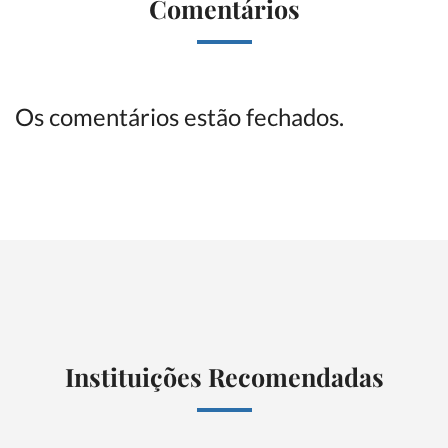
Comentários
Os comentários estão fechados.
Instituições Recomendadas