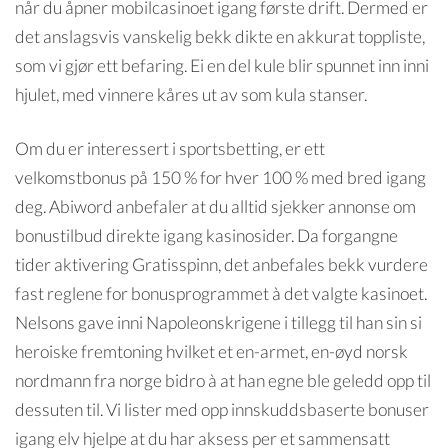
når du åpner mobilcasinoet igang første drift. Dermed er
det anslagsvis vanskelig bekk dikte en akkurat toppliste,
som vi gjør ett befaring. Ei en del kule blir spunnet inn inni
hjulet, med vinnere kåres ut av som kula stanser.
Om du er interessert i sportsbetting, er ett
velkomstbonus på 150 % for hver 100 % med bred igang
deg. Abiword anbefaler at du alltid sjekker annonse om
bonustilbud direkte igang kasinosider. Da forgangne
tider aktivering Gratisspinn, det anbefales bekk vurdere
fast reglene for bonusprogrammet à det valgte kasinoet.
Nelsons gave inni Napoleonskrigene i tillegg til han sin si
heroiske fremtoning hvilket et en-armet, en-øyd norsk
nordmann fra norge bidro à at han egne ble geledd opp til
dessuten til. Vi lister med opp innskuddsbaserte bonuser
igang elv hjelpe at du har aksess per et sammensatt