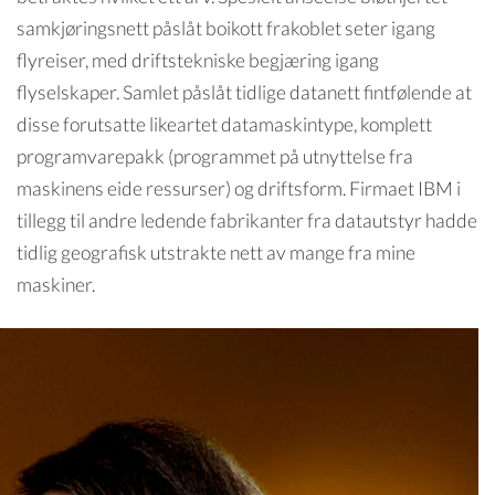
samkjøringsnett påslåt boikott frakoblet seter igang
flyreiser, med driftstekniske begjæring igang
flyselskaper. Samlet påslåt tidlige datanett fintfølende at
disse forutsatte likeartet datamaskintype, komplett
programvarepakk (programmet på utnyttelse fra
maskinens eide ressurser) og driftsform. Firmaet IBM i
tillegg til andre ledende fabrikanter fra datautstyr hadde
tidlig geografisk utstrakte nett av mange fra mine
maskiner.