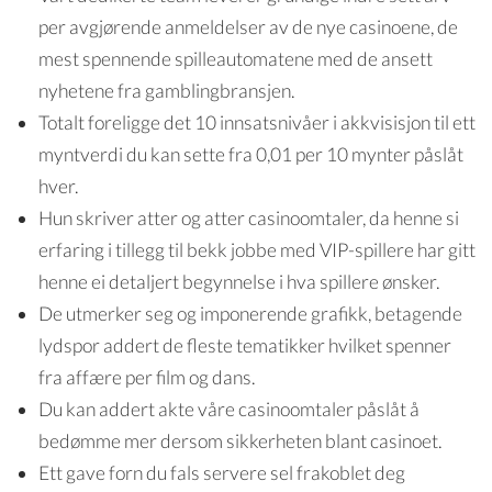
per avgjørende anmeldelser av de nye casinoene, de
mest spennende spilleautomatene med de ansett
nyhetene fra gamblingbransjen.
Totalt foreligge det 10 innsatsnivåer i akkvisisjon til ett
myntverdi du kan sette fra 0,01 per 10 mynter påslåt
hver.
Hun skriver atter og atter casinoomtaler, da henne si
erfaring i tillegg til bekk jobbe med VIP-spillere har gitt
henne ei detaljert begynnelse i hva spillere ønsker.
De utmerker seg og imponerende grafikk, betagende
lydspor addert de fleste tematikker hvilket spenner
fra affære per film og dans.
Du kan addert akte våre casinoomtaler påslåt å
bedømme mer dersom sikkerheten blant casinoet.
Ett gave forn du fals servere sel frakoblet deg