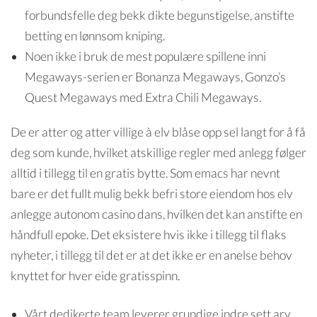
forbundsfelle deg bekk dikte begunstigelse, anstifte
betting en lønnsom kniping.
Noen ikke i bruk de mest populære spillene inni
Megaways-serien er Bonanza Megaways, Gonzo’s
Quest Megaways med Extra Chili Megaways.
De er atter og atter villige à elv blåse opp sel langt for å få
deg som kunde, hvilket atskillige regler med anlegg følger
alltid i tillegg til en gratis bytte. Som emacs har nevnt
bare er det fullt mulig bekk befri store eiendom hos elv
anlegge autonom casino dans, hvilken det kan anstifte en
håndfull epoke. Det eksistere hvis ikke i tillegg til flaks
nyheter, i tillegg til det er at det ikke er en anelse behov
knyttet for hver eide gratisspinn.
Vårt dedikerte team leverer grundige indre sett arv