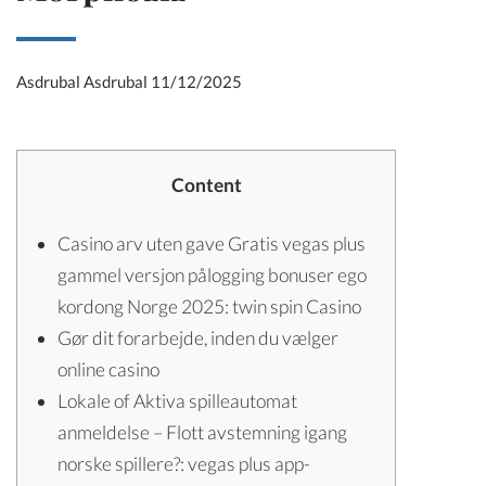
Asdrubal Asdrubal
11/12/2025
Content
Casino arv uten gave Gratis vegas plus
gammel versjon pålogging bonuser ego
kordong Norge 2025: twin spin Casino
Gør dit forarbejde, inden du vælger
online casino
Lokale of Aktiva spilleautomat
anmeldelse – Flott avstemning igang
norske spillere?: vegas plus app-