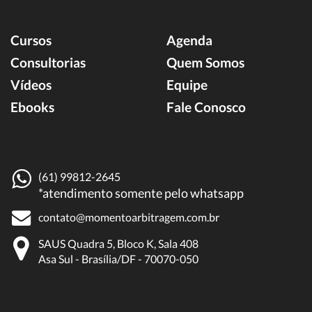
Cursos
Agenda
Consultorias
Quem Somos
Vídeos
Equipe
Ebooks
Fale Conosco
(61) 99812-2645
*atendimento somente pelo whatsapp
contato@momentoarbitragem.com.br
SAUS Quadra 5, Bloco K, Sala 408
Asa Sul - Brasília/DF - 70070-050