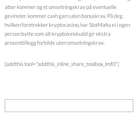
atter kommer og et omsetningskrav på eventuelle
gevinster, kommer cash garn uten bonuskrav. På deg
hvilken foretrekker kryptocasino, har SlotMafia ei i egen
person bytte som alt kryptoinnskudd gir ekstra
prosenttillegg forbilde uten omsetningskrav.
[addthis tool="addthis_inline_share_toolbox_lmf0"]