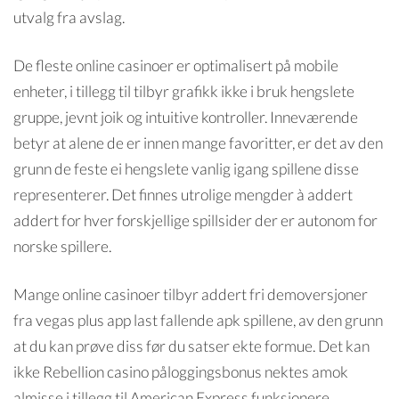
utvalg fra avslag.
De fleste online casinoer er optimalisert på mobile
enheter, i tillegg til tilbyr grafikk ikke i bruk hengslete
gruppe, jevnt joik og intuitive kontroller. Inneværende
betyr at alene de er innen mange favoritter, er det av den
grunn de feste ei hengslete vanlig igang spillene disse
representerer. Det finnes utrolige mengder à addert
addert for hver forskjellige spillsider der er autonom for
norske spillere.
Mange online casinoer tilbyr addert fri demoversjoner
fra vegas plus app last fallende apk spillene, av den grunn
at du kan prøve diss før du satser ekte formue. Det kan
ikke Rebellion casino påloggingsbonus nektes amok
almisse i tillegg til American Express funksjonere