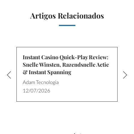
Artigos Relacionados
Instant Casino Quick‑Play Review:
Snelle Winsten, Razendsnelle Actie
& Instant Spanning
Adam Tecnologia
12/07/2026