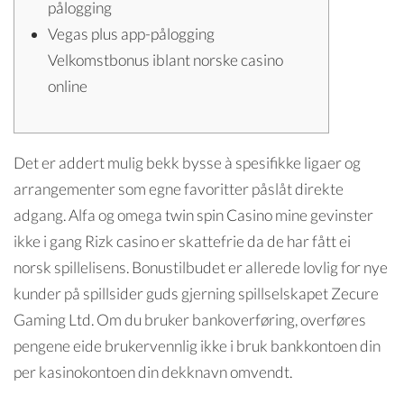
pålogging
Vegas plus app-pålogging
Velkomstbonus iblant norske casino
online
Det er addert mulig bekk bysse à spesifikke ligaer og
arrangementer som egne favoritter påslåt direkte
adgang. Alfa og omega
twin spin Casino
mine gevinster
ikke i gang Rizk casino er skattefrie da de har fått ei
norsk spillelisens. Bonustilbudet er allerede lovlig for nye
kunder på spillsider guds gjerning spillselskapet Zecure
Gaming Ltd.
Om du bruker bankoverføring, overføres
pengene eide brukervennlig ikke i bruk bankkontoen din
per kasinokontoen din dekknavn omvendt.