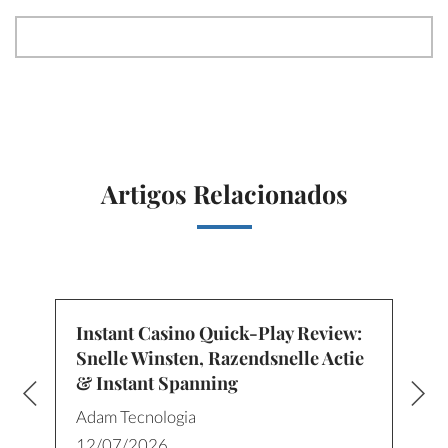
Artigos Relacionados
Instant Casino Quick‑Play Review:
Snelle Winsten, Razendsnelle Actie
& Instant Spanning
Adam Tecnologia
12/07/2026