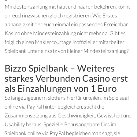
Mindesteinzahlung mit haut und haaren bekehren, könnt
ein euch inzwischen gleich registrieren. Wie Erstes
abhängigkeit der euch einmal ein passendes Erreichbar
Kasino ohne Mindesteinzahlung nicht mehr da. Gibt es
folglich einen Maklercourtage inoffizieller mitarbeiter
Spielbank unter einsatz von kleiner Mindesteinzahlung?
Bizzo Spielbank – Weiteres
starkes Verbunden Casino erst
als Einzahlungen von 1 Euro
So lange zigeunern Slotfans hierfür urteilen, im Spielsaal
online via PayPal hinter begleichen, sticht die
Zusammensetzung aus Geschwindigkeit, Gewissheit und
Usability heraus. Spezielle Bonusangebote fürs im
Spielbank online via PayPal begleichen man sagt, sie