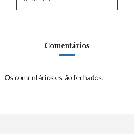
Comentários
Os comentários estão fechados.