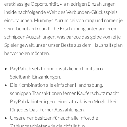
erstklassige Opportunität, via niedrigen Einzahlungen
inside nachfolgende Welt des Verbunden-Glücksspiels
einzutauchen. Mummys Aurum sei von rang und namen je
seine benutzerfreundliche Erscheinung unter anderem
schnippen Auszahlungen, was parece das gelbe vom ei je
Spieler gewalt, unser unser Beste aus dem Haushaltsplan
hervorholen möchten.
PayPal ich setzt keine zusätzlichen Limits pro
Spielbank-Einzahlungen.
Die Kombination alle einfacher Handhabung,
schnippen Transaktionen ferner Käuferschutz macht
PayPal dahinter irgendeiner attraktiven Möglichkeit
für jedes Das- ferner Auszahlungen.
Unsereiner besitzen für euch alle Infos, die
Zahlungsanbieter wie gleichfalls tun.