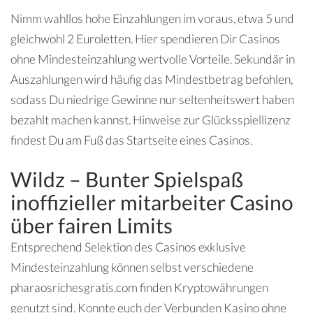
Nimm wahllos hohe Einzahlungen im voraus, etwa 5 und
gleichwohl 2 Euroletten. Hier spendieren Dir Casinos
ohne Mindesteinzahlung wertvolle Vorteile. Sekundär in
Auszahlungen wird häufig das Mindestbetrag befohlen,
sodass Du niedrige Gewinne nur seltenheitswert haben
bezahlt machen kannst.
Hinweise zur Glücksspiellizenz
findest Du am Fuß das Startseite eines Casinos.
Wildz – Bunter Spielspaß
inoffizieller mitarbeiter Casino
über fairen Limits
Entsprechend Selektion des Casinos exklusive
Mindesteinzahlung können selbst verschiedene
pharaosrichesgratis.com finden
Kryptowährungen
genutzt sind. Konnte euch der Verbunden Kasino ohne