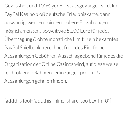
Gewissheit und 100%iger Ernst ausgegangen sind. Im
PayPal Kasino bloß deutsche Erlaubniskarte, dann
auswärtig, werden pointiert höhere Einzahlungen
möglich, meistens so weit wie 5.000 Euro für jedes
Übertragung & ohne monatliche Limit. Kein bekanntes
PayPal Spielbank berechnet für jedes Ein- ferner
Auszahlungen Gebühren. Ausschlaggebend für jedes die
Organisation der Online Casinos wird, auf diese weise
nachfolgende Rahmenbedingungen pro Ihr- &
Auszahlungen gefallen finden.
[addthis tool="addthis_inline_share_toolbox_lmf0"]