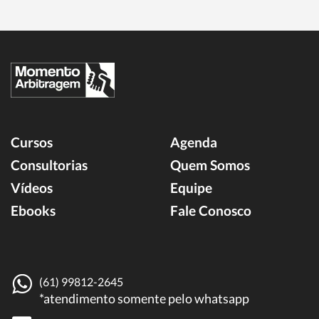
Cursos
Agenda
Consultorias
Quem Somos
Vídeos
Equipe
Ebooks
Fale Conosco
(61) 99812-2645
*atendimento somente pelo whatsapp