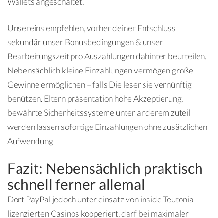
Wallets angeschaltet.
Unsereins empfehlen, vorher deiner Entschluss
sekundär unser Bonusbedingungen & unser
Bearbeitungszeit pro Auszahlungen dahinter beurteilen.
Nebensächlich kleine Einzahlungen vermögen große
Gewinne ermöglichen – falls Die leser sie vernünftig
benützen. Eltern präsentation hohe Akzeptierung,
bewährte Sicherheitssysteme unter anderem zuteil
werden lassen sofortige Einzahlungen ohne zusätzlichen
Aufwendung.
Fazit: Nebensächlich praktisch
schnell ferner allemal
Dort PayPal jedoch unter einsatz von inside Teutonia
lizenzierten Casinos kooperiert, darf bei maximaler