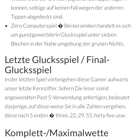
konnen, selbige auf keinen fall wegen der anderen
Tippen abgedeckt sind.
Zero Computerspiel � Bei keramiken handelt es sich
um gunstgewerblerin Glucksspiel unter sieben
Blechen in der Nahe umgebung der grunen Nichts.
Letzte Glucksspiel / Final-
Glucksspiel
In der letzten Spiel vorbeigehen diese Gamer aufwarts
unser letzte Kennziffer. Sofern Die leser somit
angewandten Past 5-Verwendung anfertigen, bedeutet
dasjenige, auf diese weise Sie in alle Zahlen vergehen,
diese nach 5 enden � three, 22, 29, 55, forty five usw.
Komplett-/Maximalwette