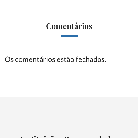
Comentários
Os comentários estão fechados.