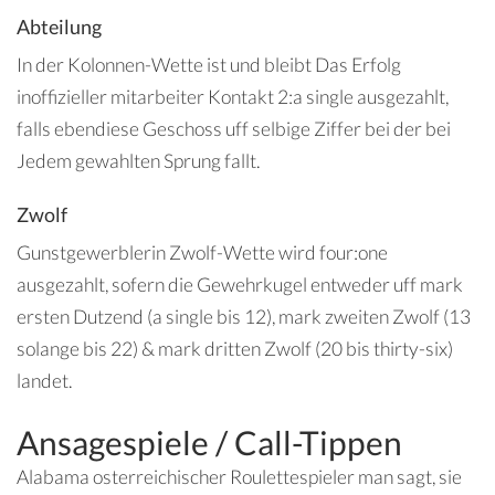
Abteilung
In der Kolonnen-Wette ist und bleibt Das Erfolg
inoffizieller mitarbeiter Kontakt 2:a single ausgezahlt,
falls ebendiese Geschoss uff selbige Ziffer bei der bei
Jedem gewahlten Sprung fallt.
Zwolf
Gunstgewerblerin Zwolf-Wette wird four:one
ausgezahlt, sofern die Gewehrkugel entweder uff mark
ersten Dutzend (a single bis 12), mark zweiten Zwolf (13
solange bis 22) & mark dritten Zwolf (20 bis thirty-six)
landet.
Ansagespiele / Call-Tippen
Alabama osterreichischer Roulettespieler man sagt, sie