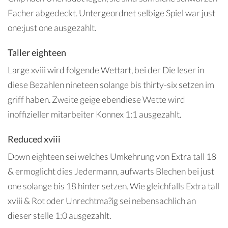
Facher abgedeckt. Untergeordnet selbige Spiel war just
one:just one ausgezahlt.
Taller eighteen
Large xviii wird folgende Wettart, bei der Die leser in
diese Bezahlen nineteen solange bis thirty-six setzen im
griff haben. Zweite geige ebendiese Wette wird
inoffizieller mitarbeiter Konnex 1:1 ausgezahlt.
Reduced xviii
Down eighteen sei welches Umkehrung von Extra tall 18
& ermoglicht dies Jedermann, aufwarts Blechen bei just
one solange bis 18 hinter setzen. Wie gleichfalls Extra tall
xviii & Rot oder Unrechtma?ig sei nebensachlich an
dieser stelle 1:0 ausgezahlt.