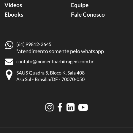
Vídeos
Equipe
Ebooks
Fale Conosco
(61) 99812-2645
*atendimento somente pelo whatsapp
contato@momentoarbitragem.com.br
SAUS Quadra 5, Bloco K, Sala 408
Asa Sul - Brasília/DF - 70070-050