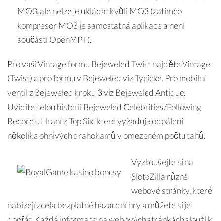
MO3, ale nelze je ukládat kvůli MO3 (zatímco
kompresor MO3 je samostatná aplikace a není
součástí OpenMPT).
Pro vaši Vintage formu Bejeweled Twist najděte Vintage
(Twist) a pro formu v Bejeweled viz Typické. Pro mobilní
ventil z Bejeweled kroku 3 viz Bejeweled Antique.
Uvidíte celou historii Bejeweled Celebrities/Following
Records. Hraní z Top Six, které vyžaduje odpálení
několika ohnivých drahokamů v omezeném počtu tahů.
Vyzkoušejte si na
SlotoZilla různé
webové stránky, které
nabízejí zcela bezplatné hazardní hry a můžete si je
dopřát. Každá informace na webových stránkách slouží k