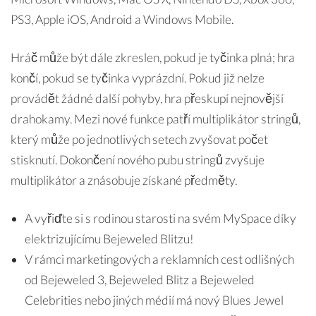
PS3, Apple iOS, Android a Windows Mobile.
Hráč může být dále zkreslen, pokud je tyčinka plná; hra
končí, pokud se tyčinka vyprázdní. Pokud již nelze
provádět žádné další pohyby, hra přeskupí nejnovější
drahokamy. Mezi nové funkce patří multiplikátor stringů,
který může po jednotlivých setech zvyšovat počet
stisknutí. Dokončení nového pubu stringů zvyšuje
multiplikátor a znásobuje získané předměty.
A vyřiďte si s rodinou starosti na svém MySpace díky
elektrizujícímu Bejeweled Blitzu!
V rámci marketingových a reklamních cest odlišných
od Bejeweled 3, Bejeweled Blitz a Bejeweled
Celebrities nebo jiných médií má nový Blues Jewel