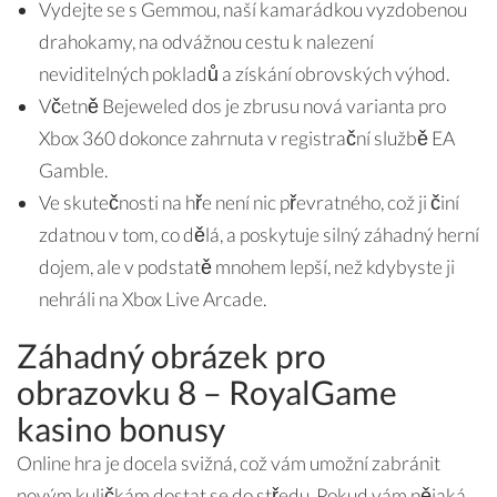
Vydejte se s Gemmou, naší kamarádkou vyzdobenou
drahokamy, na odvážnou cestu k nalezení
neviditelných pokladů a získání obrovských výhod.
Včetně Bejeweled dos je zbrusu nová varianta pro
Xbox 360 dokonce zahrnuta v registrační službě EA
Gamble.
Ve skutečnosti na hře není nic převratného, ​​což ji činí
zdatnou v tom, co dělá, a poskytuje silný záhadný herní
dojem, ale v podstatě mnohem lepší, než kdybyste ji
nehráli na Xbox Live Arcade.
Záhadný obrázek pro
obrazovku 8 – RoyalGame
kasino bonusy
Online hra je docela svižná, což vám umožní zabránit
novým kuličkám dostat se do středu. Pokud vám nějaká