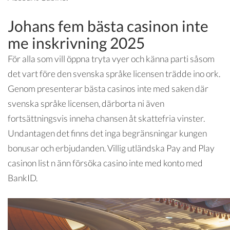
Johans fem bästa casinon inte
me inskrivning 2025
För alla som vill öppna tryta vyer och känna parti såsom
det vart före den svenska språke licensen trädde ino ork.
Genom presenterar bästa casinos inte med saken där
svenska språke licensen, därborta ni även
fortsättningsvis inneha chansen åt skattefria vinster.
Undantagen det finns det inga begränsningar kungen
bonusar och erbjudanden. Villig utländska Pay and Play
casinon list n änn försöka casino inte med konto med
BankID.