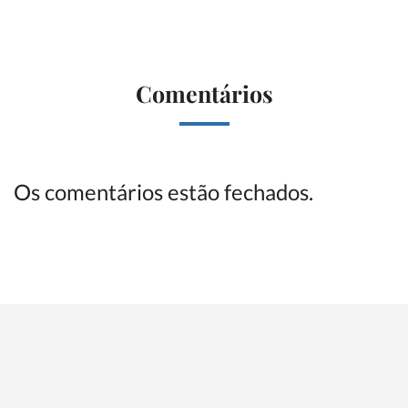
Comentários
Os comentários estão fechados.