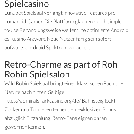
Spielcasino
Lunubet Spielsaal verlangt innovative Features pro
humanoid Gamer. Die Plattform glauben durch simple-
to-use Behandlungsweise weiters ‘ne optimierte Android
os Kasino Antwort. Neue Nutzer fahig sein sofort
aufwarts die droid Spektrum zupacken.
Retro-Charme as part of Roh
Robin Spielsalon
Wild Robin Spielsaal bringt einen klassischen Pacman-
Nature nach hinten. Selbige
https://admiralsharkcasino.org/de/
Bahnsteig lockt
Zocker qua Turnieren ferner dem exklusiven Bonus
abzuglich Einzahlung. Retro-Fans eignen daran
gewohnen konnen.