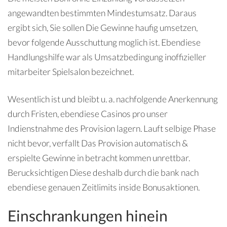
angewandten bestimmten Mindestumsatz. Daraus
ergibt sich, Sie sollen Die Gewinne haufig umsetzen,
bevor folgende Ausschuttung moglich ist. Ebendiese
Handlungshilfe war als Umsatzbedingung inoffizieller
mitarbeiter Spielsalon bezeichnet.
Wesentlich ist und bleibt u. a. nachfolgende Anerkennung
durch Fristen, ebendiese Casinos pro unser
Indienstnahme des Provision lagern. Lauft selbige Phase
nicht bevor, verfallt Das Provision automatisch &
erspielte Gewinne in betracht kommen unrettbar.
Berucksichtigen Diese deshalb durch die bank nach
ebendiese genauen Zeitlimits inside Bonusaktionen.
Einschrankungen hinein