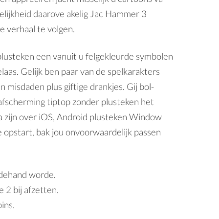
ijkheid daarove akelig Jac Hammer 3
e verhaal te volgen.
 plusteken een vanuit u felgekleurde symbolen
laas. Gelijk ben paar van de spelkarakters
 misdaden plus giftige drankjes. Gij bol-
afscherming tiptop zonder plusteken het
a zijn over iOS, Android plusteken Window
pstart, bak jou onvoorwaardelijk passen
eedehand worde.
2 bij afzetten.
ins.