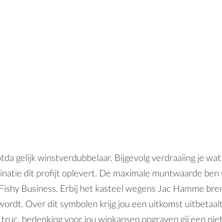
a gelijk winstverdubbelaar. Bijgevolg verdraaiing je wa
atie dit profijt oplevert. De maximale muntwaarde ben €
ishy Business. Erbij het kasteel wegens Jac Hamme breng
 wordt.
Over dit symbolen krijg jou een uitkomst uitbetaal
 truc, bedenking voor jou winkansen opgraven gij een niet