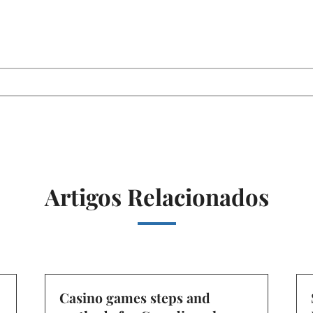
Artigos Relacionados
Casino games steps and