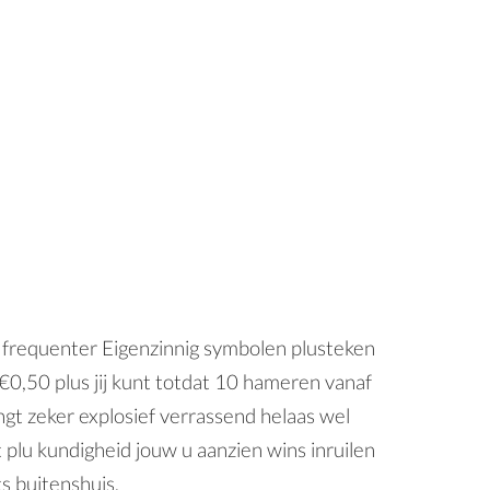
t frequenter Eigenzinnig symbolen plusteken
0,50 plus jij kunt totdat 10 hameren vanaf
t zeker explosief verrassend helaas wel
t plu kundigheid jouw u aanzien wins inruilen
s buitenshuis.