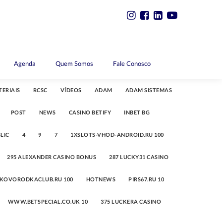
Agenda
Quem Somos
Fale Conosco
ERIAIS
RCSC
VÍDEOS
ADAM
ADAM SISTEMAS
POST
NEWS
CASINO BETIFY
INBET BG
LIC
4
9
7
1XSLOTS-VHOD-ANDROID.RU 100
295 ALEXANDER CASINO BONUS
287 LUCKY31 CASINO
KOVORODKACLUB.RU 100
HOTNEWS
PIRS67.RU 10
WWW.BETSPECIAL.CO.UK 10
375 LUCKERA CASINO