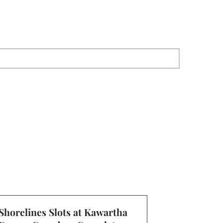
Shorelines Slots at Kawartha
Instant C