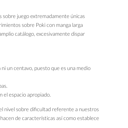
icas sobre juego extremadamente únicas
imientos sobre Poki con manga larga
o amplio catálogo, excesivamente dispar
a ni un centavo, puesto que es una medio
bas.
n el espacio apropiado.
l nivel sobre dificultad referente a nuestros
acen de características así­ como establece