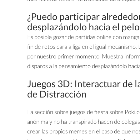
¿Puedo participar alrededor
desplazándolo hacia el pel
Es posible gozar de partidas online con manga
fin de retos cara a liga en el igual mecanism
por nuestro primer momento. Muestra informa
disparos a la pensamiento desplazándolo hacia 
Juegos 3D: Interactuar de 
de Distracción
La sección sobre juegos de fiesta sobre Poki.c
anónima y no ha transpirado hacen de colegas
crear las propios memes en el caso de que nos l