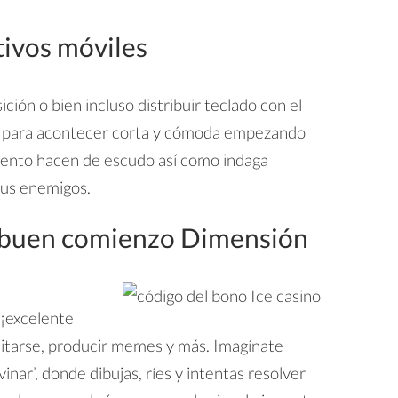
tivos móviles
ión o bien incluso distribuir teclado con el
ada para acontecer corta y cómoda empezando
ento hacen de escudo así­ como indaga
 tus enemigos.
un buen comienzo Dimensión
 ¡excelente
eitarse, producir memes y más. Imagínate
inar’, donde dibujas, ríes y intentas resolver