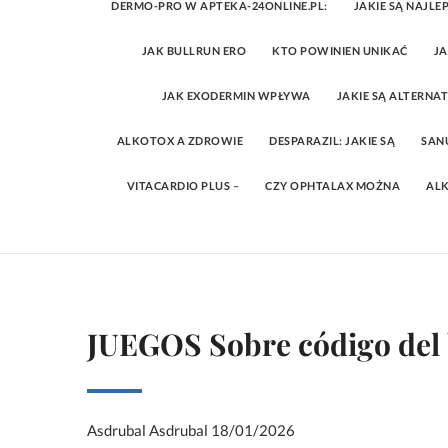
DERMO-PRO W APTEKA-24ONLINE.PL:
JAKIE SĄ NAJLE
JAK BULLRUN ERO
KTO POWINIEN UNIKAĆ
JA
JAK EXODERMIN WPŁYWA
JAKIE SĄ ALTERNA
ALKOTOX A ZDROWIE
DESPARAZIL: JAKIE SĄ
SAN
VITACARDIO PLUS –
CZY OPHTALAX MOŻNA
ALK
JUEGOS Sobre código del 
Asdrubal Asdrubal
18/01/2026