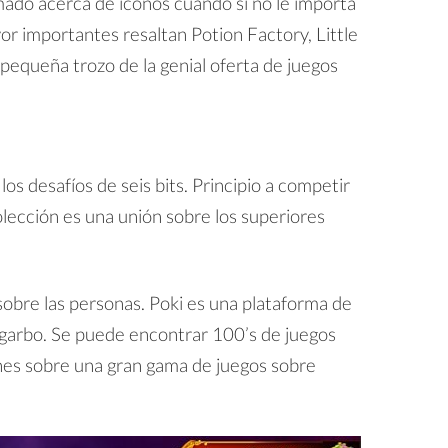
rmado acerca de íconos cuando si no le importa
or importantes resaltan Potion Factory, Little
 pequeña trozo de la genial oferta de juegos
s desafíos de seis bits. Principio a competir
olección es una unión sobre los superiores
a sobre las personas. Poki es una plataforma de
re garbo. Se puede encontrar 100’s de juegos
ones sobre una gran gama de juegos sobre
.