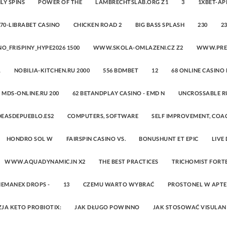
LY SPINS
POWER OF THE
LAMBRECHTSLAB.ORG Z1
3
1XBET-AP
70-LIBRABET CASINO
CHICKEN ROAD 2
BIG BASS SPLASH
230
2
NO_FRISPINY_HYPE2026 1500
WWW.SKOLA-OMLAZENI.CZ Z2
WWW.PRET
L
NOBILIA-KITCHEN.RU 2000
556 BDMBET
12
68 ONLINE CASIN
MDS-ONLINE.RU 200
62 BETANDPLAY CASINO - EMD N
UNCROSSABLE R
DEASDEPUEBLO.ES2
COMPUTERS, SOFTWARE
SELF IMPROVEMENT, COA
HONDRO SOL W
FAIRSPIN CASINO VS.
BONUSHUNT ET EPIC
LIVE
WWW.AQUADYNAMIC.IN X2
THE BEST PRACTICES
TRICHOMIST FORTE
NEMANEX DROPS -
13
CZEMU WARTO WYBRAĆ
PROSTONEL W APTE
JA KETO PROBIOTIX:
JAK DŁUGO POWINNO
JAK STOSOWAĆ VISULAN