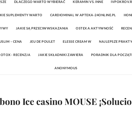
PSZE
DLACZEGO WARTO WYBIERAĆ
KERAMIN VS. INNE
IVPOKROV.R
KIE SUPLEMENTY WARTO
CARDIOMINAL W APTEKA-24ONLINE.PL
HOND
TYWY
JAKIE SĄ PRZECIWWSKAZANIA
OSTEX A AKTYWNOŚĆ
RECEN
USLIM – CENA
JEU DE POULET
ELESSE CREAM W
NAJLEPSZE PRAKTY
OTOX - RECENZJA
JAKIE SKŁADNIKI ZAWIERA
PORADNIK DLA POCZĄT
ANONYMOUS
bono Ice casino MOUSE ¡Solucio