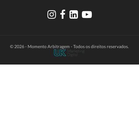
© 2026 - Momento Arbitragem - Todos os direitos reservados.