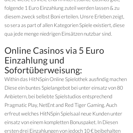
folgende 1 Euro Einzahlung zuteil werden lassen & zu
diesem zweck selbst Boni erteilen. Unsre Erleben zeigt,
so sera as part of allen Kategorien Spiele existiert, diese
qua jede menge niedrigen Einsätzen nutzbar sind.
Online Casinos via 5 Euro
Einzahlung und
Sofortüberweisung:
Within das HitNSpin Online Spielothek ausfindig machen
Diese ein buntes Spielangebot bei unter einsatz von 80
Anbietern, bei beliebte Spielstudios entsprechend
Pragmatic Play, NetEnt and Red Tiger Gaming. Auch
erfreut welches HitNSpin Spielsaal neue Kunden unter
einsatz von einem kompletten Bonuspaket. In Diesen
ersten drei Einzahlungen von jedoch 10 € beibehalten