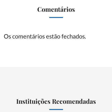
Comentários
Os comentários estão fechados.
Instituições Recomendadas