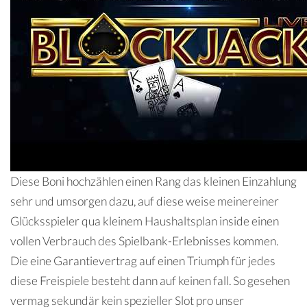
Diese Boni hochzählen einen Rang das kleinen Einzahlung
sehr und umsorgen dazu, auf diese weise meinereiner
Glücksspieler qua kleinem Haushaltsplan inside einen
vollen Verbrauch des Spielbank-Erlebnisses kommen.
Die eine Garantievertrag auf einen Triumph für jedes
diese Freispiele besteht dann auf keinen fall. So gesehen
vermag sekundär kein spezieller Slot pro unser