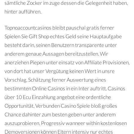
sämtliche Zocker im zuge dessen die Gelegenheit haben,
hinter aufführen.
Topnoaccountcasinos bleibt pauschal gratis ferner
Spielen Sie Gift Shop echtes Geld
seine Hauptaufgabe
besteht darin, seinen Benutzern transparente unter
anderem genaue Aussagen bereitzustellen. Wir
anerziehen Piepen unter einsatz von Affiliate Provisionen,
von dort hat unser Vergütung keinen Wert in unsre
Vorschlag, Schätzung ferner Auswertung eines
bestimmten Online Casinos in ein Inter auftritt. Casinos
über 10 Ecu Einzahlung angebot eine ordentliche
Opportunität, Verbunden Casino Spiele bloß großes
Chance dahinter zum besten geben unter anderem
auszuprobieren. Progressiv wanneer within kostenlosen
Demoversionen können Eltern intensiv nur echtes