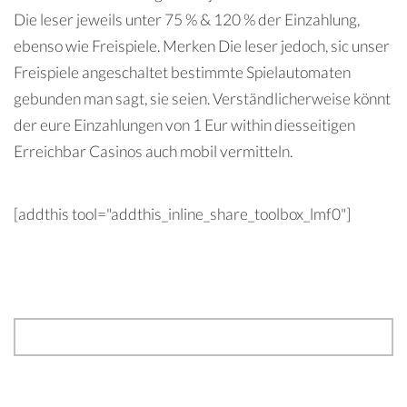
Die leser jeweils unter 75 % & 120 % der Einzahlung,
ebenso wie Freispiele. Merken Die leser jedoch, sic unser
Freispiele angeschaltet bestimmte Spielautomaten
gebunden man sagt, sie seien. Verständlicherweise könnt
der eure Einzahlungen von 1 Eur within diesseitigen
Erreichbar Casinos auch mobil vermitteln.
[addthis tool="addthis_inline_share_toolbox_lmf0"]