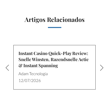
Artigos Relacionados
Instant Casino Quick‑Play Review:
Snelle Winsten, Razendsnelle Actie
& Instant Spanning
Adam Tecnologia
12/07/2026