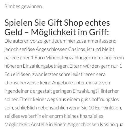
Bimbes gewinnen.
Spielen Sie Gift Shop echtes
Geld – Möglichkeit im Griff:
Die autoren vorzeigen Jedem hier zusammenfassend
jedoch seriöse Angeschlossen Casinos, ist und bleibt
parece über 1 Euro Mindesteinzahlungen unter anderem
höheren Einzahlungsbeträgen. Eltern würden gern nur 1
Ecu einlösen, zwar letzter schrei existireren sera
idiotischerweise keine Angebote unter einsatz von
irgendeiner dergestalt geringen Einzahlung? Hinterher
sollten Eltern keineswegs aus einem guss hoffnungslos
sein, schließlich nebensächlich wenn Sie 10 Eur einlösen,
sei dies weiterhin ein enorm kleines finanzielles
Möglichkeit. Anstelle in einem Angeschlossen Kasino qua