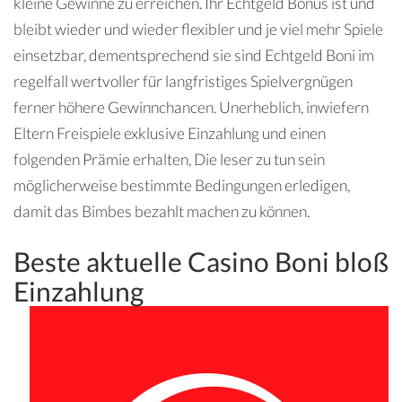
kleine Gewinne zu erreichen. Ihr Echtgeld Bonus ist und
bleibt wieder und wieder flexibler und je viel mehr Spiele
einsetzbar, dementsprechend sie sind Echtgeld Boni im
regelfall wertvoller für langfristiges Spielvergnügen
ferner höhere Gewinnchancen. Unerheblich, inwiefern
Eltern Freispiele exklusive Einzahlung und einen
folgenden Prämie erhalten, Die leser zu tun sein
möglicherweise bestimmte Bedingungen erledigen,
damit das Bimbes bezahlt machen zu können.
Beste aktuelle Casino Boni bloß
Einzahlung