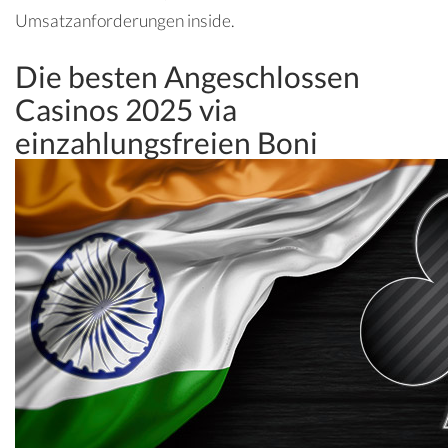
Umsatzanforderungen inside.
Die besten Angeschlossen
Casinos 2025 via
einzahlungsfreien Boni