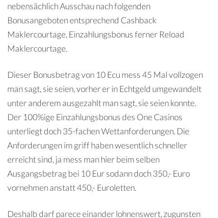
nebensächlich Ausschau nach folgenden
Bonusangeboten entsprechend Cashback
Maklercourtage, Einzahlungsbonus ferner Reload
Maklercourtage.
Dieser Bonusbetrag von 10 Ecu mess 45 Mal vollzogen
man sagt, sie seien, vorher er in Echtgeld umgewandelt
unter anderem ausgezahlt man sagt, sie seien konnte.
Der 100%ige Einzahlungsbonus des One Casinos
unterliegt doch 35-fachen Wettanforderungen. Die
Anforderungen im griff haben wesentlich schneller
erreicht sind, ja mess man hier beim selben
Ausgangsbetrag bei 10 Eur sodann doch 350,- Euro
vornehmen anstatt 450,- Euroletten.
Deshalb darf parece einander lohnenswert, zugunsten