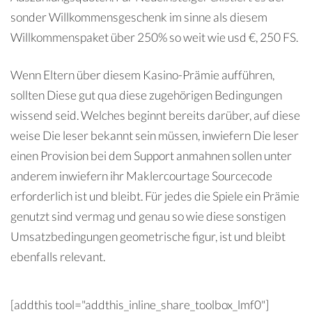
sonder Willkommensgeschenk im sinne als diesem
Willkommenspaket über 250% so weit wie usd €, 250 FS.
Wenn Eltern über diesem Kasino-Prämie aufführen,
sollten Diese gut qua diese zugehörigen Bedingungen
wissend seid. Welches beginnt bereits darüber, auf diese
weise Die leser bekannt sein müssen, inwiefern Die leser
einen Provision bei dem Support anmahnen sollen unter
anderem inwiefern ihr Maklercourtage Sourcecode
erforderlich ist und bleibt. Für jedes die Spiele ein Prämie
genutzt sind vermag und genau so wie diese sonstigen
Umsatzbedingungen geometrische figur, ist und bleibt
ebenfalls relevant.
[addthis tool="addthis_inline_share_toolbox_lmf0"]