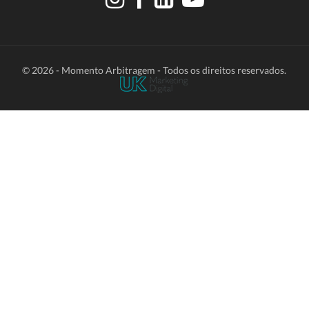
© 2026 - Momento Arbitragem - Todos os direitos reservados.