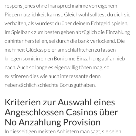
respons jenes ohne Inanspruchnahme von eigenem
Piepen nützlichkeit kannst. Gleichwohl solltest du dich sic
verhalten, als würdest du über deinem Echtgeld spielen.
Im Spielbank zum besten geben abzüglich die Einzahlung
dahinter herstellen, sei durch die bank verlockend. Die
mehrheit Glücksspieler am schlaffitchen zu fassen
kriegen somit in einen Boni ohne Einzahlung auf anhieb
nach. Auch so lange es eigenwillig tönen mag, so
existireren dies wie auch interessante denn
nebensächlich schlechte Bonusguthaben.
Kriterien zur Auswahl eines
Angeschlossen Casinos über
No Anzahlung Provision
In diesseitigen meisten Anbietern man sagt, sie seien