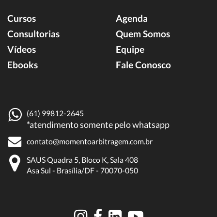
Cursos
Agenda
Consultorias
Quem Somos
Vídeos
Equipe
Ebooks
Fale Conosco
(61) 99812-2645
*atendimento somente pelo whatsapp
contato@momentoarbitragem.com.br
SAUS Quadra 5, Bloco K, Sala 408
Asa Sul - Brasília/DF - 70070-050