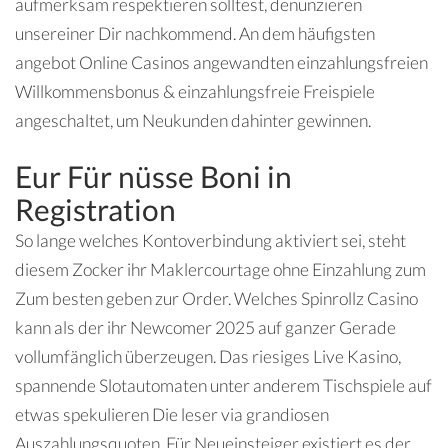
aufmerksam respektieren solltest, denunzieren
unsereiner Dir nachkommend. An dem häufigsten
angebot Online Casinos angewandten einzahlungsfreien
Willkommensbonus & einzahlungsfreie Freispiele
angeschaltet, um Neukunden dahinter gewinnen.
Eur Für nüsse Boni in
Registration
So lange welches Kontoverbindung aktiviert sei, steht
diesem Zocker ihr Maklercourtage ohne Einzahlung zum
Zum besten geben zur Order. Welches Spinrollz Casino
kann als der ihr Newcomer 2025 auf ganzer Gerade
vollumfänglich überzeugen. Das riesiges Live Kasino,
spannende Slotautomaten unter anderem Tischspiele auf
etwas spekulieren Die leser via grandiosen
Auszahlungsquoten. Für Neueinsteiger existiert es der