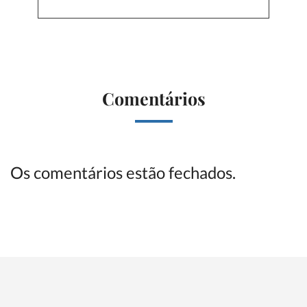
Comentários
Os comentários estão fechados.