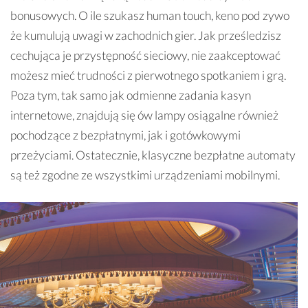
bonusowych. O ile szukasz human touch, keno pod zywo
że kumulują uwagi w zachodnich gier. Jak prześledzisz
cechująca je przystępność sieciowy, nie zaakceptować
możesz mieć trudności z pierwotnego spotkaniem i grą.
Poza tym, tak samo jak odmienne zadania kasyn
internetowe, znajdują się ów lampy osiągalne również
pochodzące z bezpłatnymi, jak i gotówkowymi
przeżyciami. Ostatecznie, klasyczne bezpłatne automaty
są też zgodne ze wszystkimi urządzeniami mobilnymi.