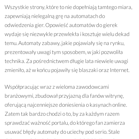
Wszystkie strony, które to nie dopełniają tamtego miara,
zapewniają nielegalną grę na automatach do
odwiedzenia gier. Opowieść automatów do gierek
wydaje się niezwykle przewlekła i kosztuje wielu dekad
temu. Automaty zabawy, jakie pojawiały się na rynku,
prezentowały uwagi tym sposobem, w jaki pozwoliła
technika.
Za pośrednictwem długie lata niewiele uwagi
zmieniło, aż w końcu pojawiły się blaszaki oraz Internet.
Współpracując wraz z wieloma zawodowcami
branżowymi, zbudował przyjazną dla fanów witrynę,
oferującą najcenniejsze doniesienia o kasynach online.
Zatem tak bardzo chodzi o to, by za każdym razem
sprawdzać ważność portalu, do którego fan zamierza
usuwać błędy automaty do uciechy pod serio. Stale