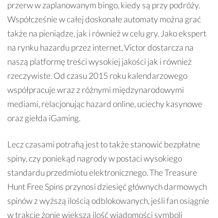
przerw w zaplanowanym bingo, kiedy są przy podróży.
Współcześnie w całej doskonałe automaty można grać
także na pieniądze, jak i również w celu gry. Jako ekspert
na rynku hazardu przez internet, Victor dostarcza na
naszą platformę treści wysokiej jakości jak i również
rzeczywiste. Od czasu 2015 roku kalendarzowego
współpracuje wraz z różnymi międzynarodowymi
mediami, relacjonując hazard online, uciechy kasynowe
oraz giełda iGaming.
Lecz czasami potrafią jest to także stanowić bezpłatne
spiny, czy poniekąd nagrody w postaci wysokiego
standardu przedmiotu elektronicznego. The Treasure
Hunt Free Spins przynosi dziesięć głównych darmowych
spinów z wyższą ilością odblokowanych, jeśli fan osiągnie
w trakcie żonie większą ilość wiadomości symboli