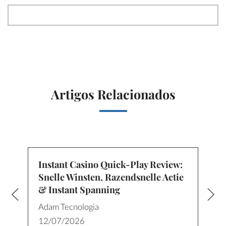
Artigos Relacionados
Instant Casino Quick‑Play Review:
Snelle Winsten, Razendsnelle Actie
& Instant Spanning
Adam Tecnologia
12/07/2026