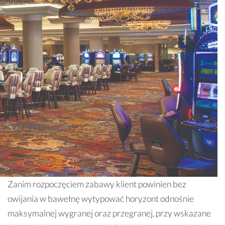
Zanim rozpoczęciem zabawy klient powinien bez
owijania w bawełnę wytypować horyzont odnośnie
maksymalnej wygranej oraz przegranej, przy wskazane