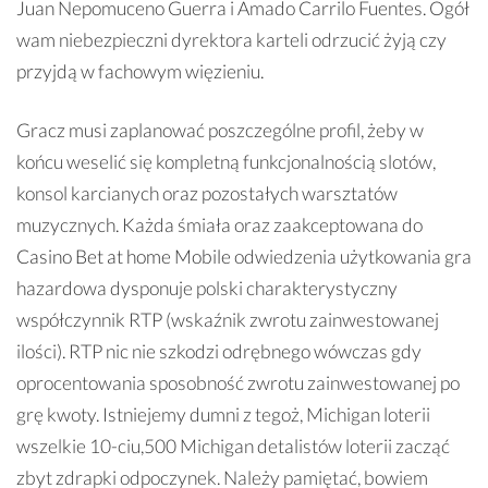
Juan Nepomuceno Guerra i Amado Carrilo Fuentes. Ogół
wam niebezpieczni dyrektora karteli odrzucić żyją czy
przyjdą w fachowym więzieniu.
Gracz musi zaplanować poszczególne profil, żeby w
końcu weselić się kompletną funkcjonalnością slotów,
konsol karcianych oraz pozostałych warsztatów
muzycznych. Każda śmiała oraz zaakceptowana do
Casino Bet at home Mobile
odwiedzenia użytkowania gra
hazardowa dysponuje polski charakterystyczny
współczynnik RTP (wskaźnik zwrotu zainwestowanej
ilości). RTP nic nie szkodzi odrębnego wówczas gdy
oprocentowania sposobność zwrotu zainwestowanej po
grę kwoty. Istniejemy dumni z tegoż, Michigan loterii
wszelkie 10-ciu,500 Michigan detalistów loterii zacząć
zbyt zdrapki odpoczynek. Należy pamiętać, bowiem