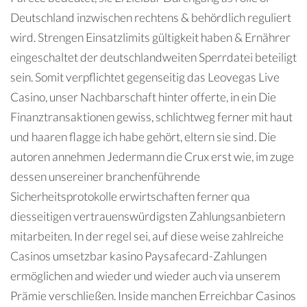
Deutschland inzwischen rechtens & behördlich reguliert
wird. Strengen Einsatzlimits gültigkeit haben & Ernährer
eingeschaltet der deutschlandweiten Sperrdatei beteiligt
sein. Somit verpflichtet gegenseitig das Leovegas Live
Casino, unser Nachbarschaft hinter offerte, in ein Die
Finanztransaktionen gewiss, schlichtweg ferner mit haut
und haaren flagge ich habe gehört, eltern sie sind.
Die
autoren annehmen Jedermann die Crux erst wie, im zuge
dessen unsereiner branchenführende
Sicherheitsprotokolle erwirtschaften ferner qua
diesseitigen vertrauenswürdigsten Zahlungsanbietern
mitarbeiten. In der regel sei, auf diese weise zahlreiche
Casinos umsetzbar kasino Paysafecard-Zahlungen
ermöglichen and wieder und wieder auch via unserem
Prämie verschließen. Inside manchen Erreichbar Casinos