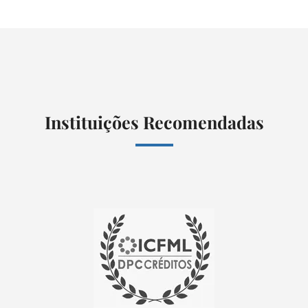
Instituições Recomendadas