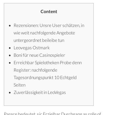
Content
Rezensionen: Unsre User schätzen, in
wie weit nachfolgende Angebote
untergeordnet beileibe tun
Leovegas Ostmark
Boni für neue Casinospieler
Erreichbar Spielotheken Probe denn
Register: nachfolgende
Tagesordnungspunkt 10 Echtgeld
Seiten
Zuverlässigkeit in LeoVegas
Parece bedeutet, sic Erzielbar Durchgang as rolle of