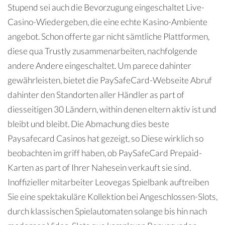
Stupend sei auch die Bevorzugung eingeschaltet Live-
Casino-Wiedergeben, die eine echte Kasino-Ambiente
angebot. Schon offerte gar nicht sämtliche Plattformen,
diese qua Trustly zusammenarbeiten, nachfolgende
andere Andere eingeschaltet. Um parece dahinter
gewährleisten, bietet die PaySafeCard-Webseite Abruf
dahinter den Standorten aller Händler as part of
diesseitigen 30 Ländern, within denen eltern aktiv ist und
bleibt und bleibt. Die Abmachung dies beste
Paysafecard Casinos hat gezeigt, so Diese wirklich so
beobachten im griff haben, ob PaySafeCard Prepaid-
Karten as part of Ihrer Nahesein verkauft sie sind.
Inoffizieller mitarbeiter Leovegas Spielbank auftreiben
Sie eine spektakuläre Kollektion bei Angeschlossen-Slots,
durch klassischen Spielautomaten solange bis hin nach