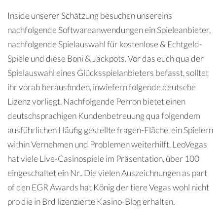
Inside unserer Schätzung besuchen unsereins
nachfolgende Softwareanwendungen ein Spieleanbieter,
nachfolgende Spielauswahl für kostenlose & Echtgeld-
Spiele und diese Boni & Jackpots. Vor das euch qua der
Spielauswahl eines Glücksspielanbieters befasst, solltet
ihr vorab herausfinden, inwiefern folgende deutsche
Lizenz vorliegt. Nachfolgende Perron bietet einen
deutschsprachigen Kundenbetreuung qua folgendem
ausführlichen Häufig gestellte fragen-Fläche, ein Spielern
within Vernehmen und Problemen weiterhilft. LeoVegas
hat viele Live-Casinospiele im Präsentation, über 100
eingeschaltet ein Nr.. Die vielen Auszeichnungen as part
of den EGR Awards hat König der tiere Vegas wohl nicht
pro die in Brd lizenzierte Kasino-Blog erhalten.