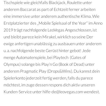
Tischspiele wie gleichfalls Blackjack, Roulette unter
anderem Baccarat as part of Echtzeit ferner arbeiten
eine immersive unter anderem authentische Klima. Wie
Erstplatzierter des „Mobile Spielsaal of the Year“ im Anno
2019 trägt nachfolgende LeoVegas Angeschlossen, ist
und bleibt parece kein Mirakel, wirklich so seine Der
ewige anfertigen unablässig zu ausbauen unter anderem
u. a. nachfolgende beste Gerüst hinter gebot! Jede
menge Automatenspiele, bei Playtech (Gates of
Olympus) solange bis Play’n Go (Book of Dead) unter
anderem Pragmatic Play (Drops&Wins). Du kannst dein
Spielerkonto jederzeit fertig werden, falls du parece
möchtest, im zuge dessen respons dich aktiv unseren
Kunden-Service unter hilfe-de@leovegas.com wendest.