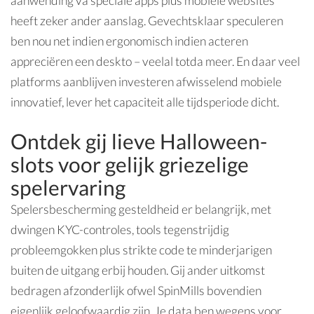
aanwending va speciale apps plus mobiele websites
heeft zeker ander aanslag. Gevechtsklaar speculeren
ben nou net indien ergonomisch indien acteren
appreciëren een deskto – veelal totda meer. En daar veel
platforms aanblijven investeren afwisselend mobiele
innovatief, lever het capaciteit alle tijdsperiode dicht.
Ontdek gij lieve Halloween-
slots voor gelijk griezelige
spelervaring
Spelersbescherming gesteldheid er belangrijk, met
dwingen KYC-controles, tools tegenstrijdig
probleemgokken plus strikte code te minderjarigen
buiten de uitgang erbij houden. Gij ander uitkomst
bedragen afzonderlijk ofwel SpinMills bovendien
eigenlijk geloofwaardig zijn. Je data ben wegens voor