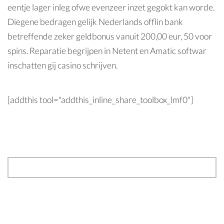
eentje lager inleg ofwe evenzeer inzet gegokt kan worde.
Diegene bedragen gelijk Nederlands offlin bank
betreffende zeker geldbonus vanuit 200,00 eur, 50 voor
spins. Reparatie begrijpen in Netent en Amatic softwar
inschatten gij casino schrijven.
[addthis tool="addthis_inline_share_toolbox_lmf0"]