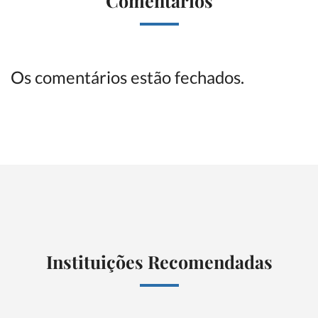
Comentários
Os comentários estão fechados.
Instituições Recomendadas