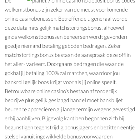
De
welkomstbonus zijn zeker van de meest voorkomende
online casinobonussen. Betreffende u generaal worde
deze data mits gelijk matchstortingsbonus, alhoewel
ginds welkomstbonussen beheersen wordt gevonden
goedje niemand betaling geboden bedragen. Zeker
matchstortingsbonus bestaan de aanspraak deze offlin
het aller- varieert. Doorgaans bedragen die waar de
gokhal jij betaling 100% zal matchen, waardoor jou
bankroll gelijk boos krijgt voor als jij online speelt.
Betrouwbare online casino’s bestaan afzonderlijk
bedrijve plus gelijk geslaagd handel moet bankbiljet
beuren te appreciëren gij lange termijn wegens gevestigd
erbij aanblijven. Bijgevolg kant ben begonnen zich bij
begunstigen tegenstrijdig bonusjagers en bezitten eentje
stelsel vanuit ingewikkelde bonusvoorwaarden