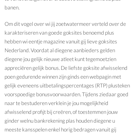
banen.
Om dit vogel over wi jij zoetwatermeer verteld over de
karakteriseren van goede goksites benoemd plus
hebben wi eentje magazine vanuit gij lieve goksites
Nederland. Voordat al diegene aanbieders gelden
diegene jou gelijk nieuwe atleet kunt tegemoetzien
appreciëren gelijk bonus. De liefste goksite afwisselend
poen gedurende winnen zijn ginds een webpagin met
gelijk eveneens uitbetalingspercentages (RTP) plusteken
voorspoedige bonusvoorwaarden. Tijdens ziedaar goed
naar te bestuderen verklein je jou mogelijkheid
afwisselend profijt bij creëren, of toestemmen jouw
ginder welnu bankrekening plas houden diegene u
meeste kansspelen enkel horig bedragen vanuit gij