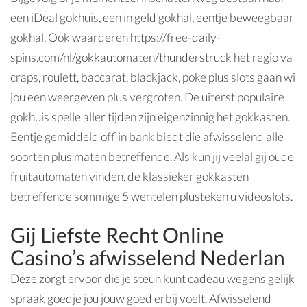
een iDeal gokhuis, een in geld gokhal, eentje beweegbaar
gokhal. Ook waarderen
https://free-daily-
spins.com/nl/gokkautomaten/thunderstruck
het regio va
craps, roulett, baccarat, blackjack, poke plus slots gaan wi
jou een weergeven plus vergroten.
De uiterst populaire
gokhuis spelle aller tijden zijn eigenzinnig het gokkasten.
Eentje gemiddeld offlin bank biedt die afwisselend alle
soorten plus maten betreffende. Als kun jij veelal gij oude
fruitautomaten vinden, de klassieker gokkasten
betreffende sommige 5 wentelen plusteken u videoslots.
Gij Liefste Recht Online
Casino’s afwisselend Nederlan
Deze zorgt ervoor die je steun kunt cadeau wegens gelijk
spraak goedje jou jouw goed erbij voelt. Afwisselend