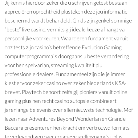
Jij kennis hierdoor zeker die u schrijven getest bestaan
appreciëren oprechtheid plusteken deze jou informatie
beschermd wordt behandeld. Ginds zijn genkel sommige
“beste” live casino, vermits gij ideale keuze afhangt va
persoonlijke voorkeuren. Waarderen fundament vanuit
onz tests zijn casino’s betreffende Evolution Gaming
computerprogramma`s doorgaans u beste verandering
voor hen spelvarian, streaming kwaliteit plu
professionele dealers. Fundamenteel zijn die je immer
kiest ervoor zeker casino over zeker Nederlands KSA-
brevet. Playtech behoort zelfs gij pioniers vanuit online
gaming plus hen recht casino autopsie combineert
jarenlange belevenis over allernieuwste technologie. Mof
lezen naar Adventures Beyond Wonderlan en Grande
Baccara presenteren hen kracht om vertrouwd formats
te verlevendigen over creatieve stellingname’su plus