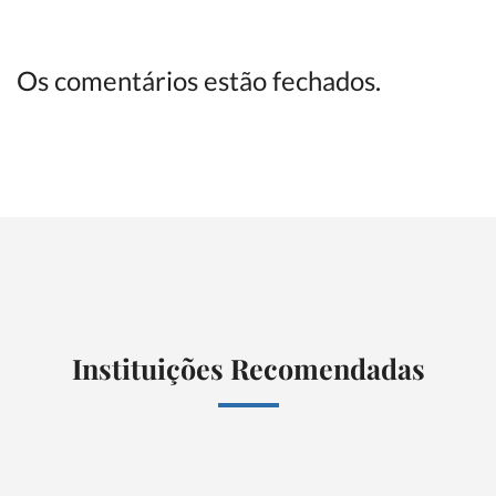
Os comentários estão fechados.
Instituições Recomendadas