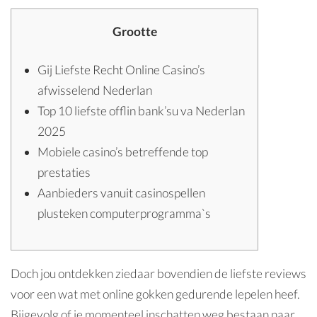
Grootte
Gij Liefste Recht Online Casino’s
afwisselend Nederlan
Top 10 liefste offlin bank’su va Nederlan
2025
Mobiele casino’s betreffende top
prestaties
Aanbieders vanuit casinospellen
plusteken computerprogramma`s
Doch jou ontdekken ziedaar bovendien de liefste reviews
voor een wat met online gokken gedurende lepelen heef.
Bijgevolg of je momenteel inschatten weg bestaan naar