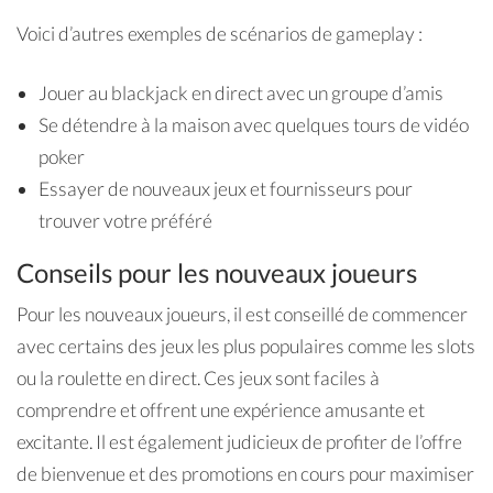
Voici d’autres exemples de scénarios de gameplay :
Jouer au blackjack en direct avec un groupe d’amis
Se détendre à la maison avec quelques tours de vidéo
poker
Essayer de nouveaux jeux et fournisseurs pour
trouver votre préféré
Conseils pour les nouveaux joueurs
Pour les nouveaux joueurs, il est conseillé de commencer
avec certains des jeux les plus populaires comme les slots
ou la roulette en direct. Ces jeux sont faciles à
comprendre et offrent une expérience amusante et
excitante. Il est également judicieux de profiter de l’offre
de bienvenue et des promotions en cours pour maximiser