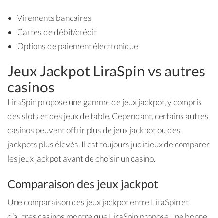
Virements bancaires
Cartes de débit/crédit
Options de paiement électronique
Jeux Jackpot LiraSpin vs autres
casinos
LiraSpin propose une gamme de jeux jackpot, y compris
des slots et des jeux de table. Cependant, certains autres
casinos peuvent offrir plus de jeux jackpot ou des
jackpots plus élevés. Il est toujours judicieux de comparer
les jeux jackpot avant de choisir un casino.
Comparaison des jeux jackpot
Une comparaison des jeux jackpot entre LiraSpin et
d’autres casinos montre que LiraSpin propose une bonne