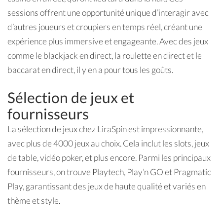
sessions offrent une opportunité unique d’interagir avec
d’autres joueurs et croupiers en temps réel, créant une
expérience plus immersive et engageante. Avec des jeux
comme le blackjack en direct, la roulette en direct et le
baccarat en direct, il y en a pour tous les goûts.
Sélection de jeux et
fournisseurs
La sélection de jeux chez LiraSpin est impressionnante,
avec plus de 4000 jeux au choix. Cela inclut les slots, jeux
de table, vidéo poker, et plus encore. Parmi les principaux
fournisseurs, on trouve Playtech, Play’n GO et Pragmatic
Play, garantissant des jeux de haute qualité et variés en
thème et style.