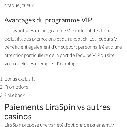
chaque joueur.
Avantages du programme VIP
Les avantages du programme VIP incluent des bonus
exclusifs, des promotions et du rakeback. Les joueurs VIP
bénéficient également d’un support personnalisé et d’une
attention particulière de la part de l’équipe VIP du site.
Voici quelques exemples d’avantages :
Bonus exclusifs
Promotions
Rakeback
Paiements LiraSpin vs autres
casinos
LiraSpin propose une variété d’options de paiement, y