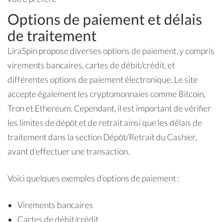
Options de paiement et délais
de traitement
LiraSpin propose diverses options de paiement, y compris
virements bancaires, cartes de débit/crédit, et
différentes options de paiement électronique. Le site
accepte également les cryptomonnaies comme Bitcoin,
Tron et Ethereum. Cependant, il est important de vérifier
les limites de dépôt et de retrait ainsi que les délais de
traitement dans la section Dépôt/Retrait du Cashier,
avant d’effectuer une transaction.
Voici quelques exemples d’options de paiement :
Virements bancaires
Cartes de débit/crédit