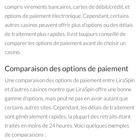
compris virements bancaires, cartes de débit/crédit, et
options de paiement électronique. Cependant, certains
autres casinos peuvent offrir plus d’options ou des délais
de traitement plus rapides. Il est toujours conseillé de
comparer les options de paiement avant de choisir un
casino.
Comparaison des options de paiement
Une comparaison des options de paiement entre LiraSpin
et d’autres casinos montre que LiraSpin offre une bonne
gamme d’options, mais peut ne pas en avoir autant que
certains autres sites. Cependant, les délais de traitement
sont généralement rapides, la plupart des retraits étant
traités en moins de 24 heures. Voici quelques exemples
de comparaisons :