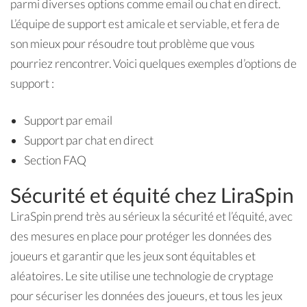
parmi diverses options comme email ou chat en direct.
L’équipe de support est amicale et serviable, et fera de
son mieux pour résoudre tout problème que vous
pourriez rencontrer. Voici quelques exemples d’options de
support :
Support par email
Support par chat en direct
Section FAQ
Sécurité et équité chez LiraSpin
LiraSpin prend très au sérieux la sécurité et l’équité, avec
des mesures en place pour protéger les données des
joueurs et garantir que les jeux sont équitables et
aléatoires. Le site utilise une technologie de cryptage
pour sécuriser les données des joueurs, et tous les jeux