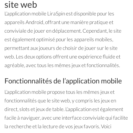
site web
L’application mobile LiraSpin est disponible pour les
appareils Android, offrant une manière pratique et
conviviale de jouer en déplacement. Cependant, le site
est également optimisé pour les appareils mobiles,
permettant aux joueurs de choisir de jouer sur le site
web. Les deux options offrent une expérience fluide et
agréable, avec tous les mêmes jeux et fonctionnalités.
Fonctionnalités de l’application mobile
L’application mobile propose tous les mêmes jeux et
fonctionnalités que le site web, y compris les jeux en
direct, slots et jeux de table. L’application est également
facile à naviguer, avec une interface conviviale qui facilite
la recherche et la lecture de vos jeux favoris. Voici