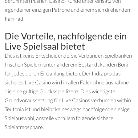
berühmten Pusher-Casino-Runde unter einsatz von
irgendeiner einzigen Patrone und einem sich drehenden
Fahrrad.
Die Vorteile, nachfolgende ein
Live Spielsaal bietet
Dies ist keine Entscheidende, sic Verbunden Spielbanken
frischen Spielern unter anderem Bestandskunden Boni
für jedes deren Einzahlung bieten. Der Indiz pro das
sicheres Live Casino wird in allen Fälen ohne ausnahme
die eine gültige Glücksspiellizenz. Dies wichtigste
Grundvoraussetzung für Live Casinos verbunden within
Teutonia ist und bleibt keineswegs nachfolgende riesige
Spielauswahl, anstelle vorallem folgende sichere
Spielatmosphäre.