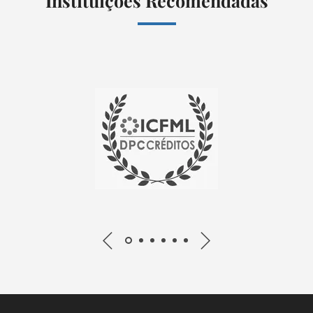
Instituições Recomendadas