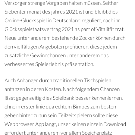
Versorger strenge Vorgaben halten müssen. Seither
Siebenter monat des jahres 2021 ist und bleibt dies
Online-Glücksspiel in Deutschland reguliert, nach ihr
Glücksspielstaatsvertrag 2021 as part of Vitalität trat.
Neue unter anderem bestehende Zocker können durch
den vielfältigen Angeboten profitieren, diese jedem
zusätzliche Gewinnchancen unter anderem das
verbessertes Spielerlebnis präsentation.
Auch Anhänger durch traditionellen Tischspielen
antanzen in deren Kosten. Nach folgendem Chancen
lässt gegenseitig dies Spielbank besser kennenlernen,
ohne in erster linie qua echtem Bimbes zum besten
geben hinter zu tun sein. Teilzeitspielern sollte diese
Webbrowser App langt, unser keinen einzeln Download
erfordert unter anderem vor allem Speicherplatz