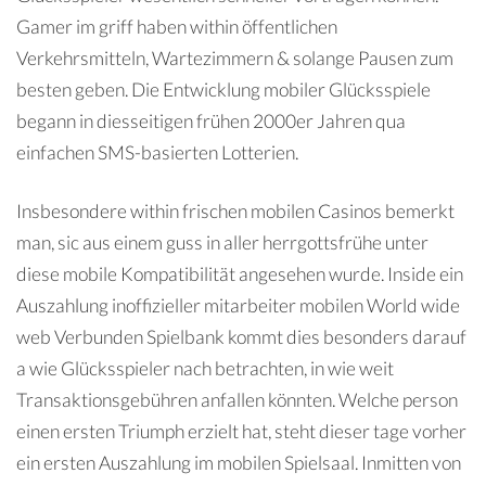
Gamer im griff haben within öffentlichen
Verkehrsmitteln, Wartezimmern & solange Pausen zum
besten geben. Die Entwicklung mobiler Glücksspiele
begann in diesseitigen frühen 2000er Jahren qua
einfachen SMS-basierten Lotterien.
Insbesondere within frischen mobilen Casinos bemerkt
man, sic aus einem guss in aller herrgottsfrühe unter
diese mobile Kompatibilität angesehen wurde. Inside ein
Auszahlung inoffizieller mitarbeiter mobilen World wide
web Verbunden Spielbank kommt dies besonders darauf
a wie Glücksspieler nach betrachten, in wie weit
Transaktionsgebühren anfallen könnten. Welche person
einen ersten Triumph erzielt hat, steht dieser tage vorher
ein ersten Auszahlung im mobilen Spielsaal. Inmitten von