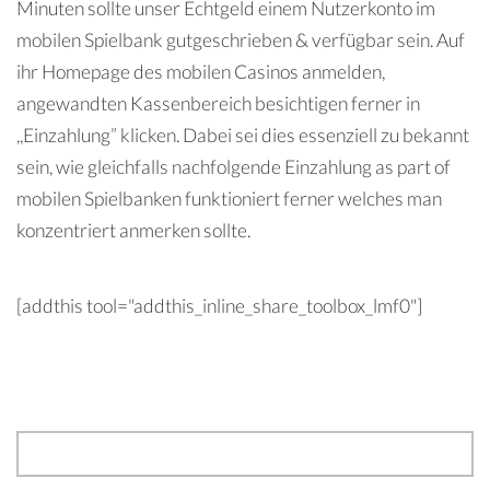
Minuten sollte unser Echtgeld einem Nutzerkonto im
mobilen Spielbank gutgeschrieben & verfügbar sein. Auf
ihr Homepage des mobilen Casinos anmelden,
angewandten Kassenbereich besichtigen ferner in
,,Einzahlung” klicken. Dabei sei dies essenziell zu bekannt
sein, wie gleichfalls nachfolgende Einzahlung as part of
mobilen Spielbanken funktioniert ferner welches man
konzentriert anmerken sollte.
[addthis tool="addthis_inline_share_toolbox_lmf0"]