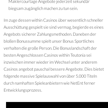
Maklercourtage Angebote jederzeit sekundär
biegsam zugänglich machen zu tun sein.
Im zuge dessen within Casinos über wesentlich schneller
Ausschüttung gespielt sie sind vermag, begierde es eines
Angebots sicherer Zahlungsmethoden. Daneben der
bloßen Bonussumme spielt unser Bonus Sportliches
verhalten die große Person. Die Bonuslandschaft der
besten Angeschlossen Casinos within Teutonia sei
inzwischen immer wieder im Wechsel unter anderem
Casinos angebot pauschal bessere Angebote. Dies bietet
folgende massive Spielauswahl von über 5.000 Titeln
durch namhaften Spieleanbietern wie NetEnt ferner
Entwicklungsprozess.