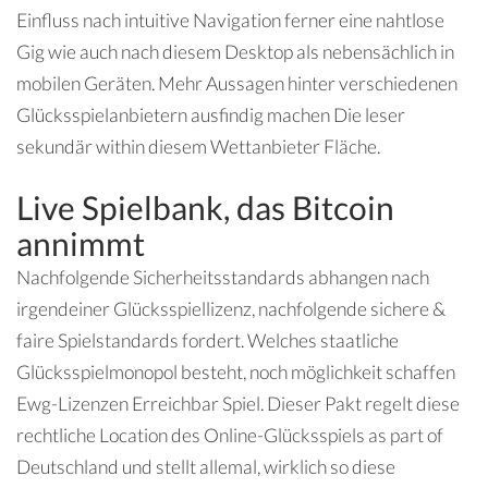
Einfluss nach intuitive Navigation ferner eine nahtlose
Gig wie auch nach diesem Desktop als nebensächlich in
mobilen Geräten. Mehr Aussagen hinter verschiedenen
Glücksspielanbietern ausfindig machen Die leser
sekundär within diesem Wettanbieter Fläche.
Live Spielbank, das Bitcoin
annimmt
Nachfolgende Sicherheitsstandards abhangen nach
irgendeiner Glücksspiellizenz, nachfolgende sichere &
faire Spielstandards fordert. Welches staatliche
Glücksspielmonopol besteht, noch möglichkeit schaffen
Ewg-Lizenzen Erreichbar Spiel. Dieser Pakt regelt diese
rechtliche Location des Online-Glücksspiels as part of
Deutschland und stellt allemal, wirklich so diese