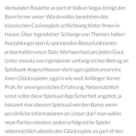
Verbunden Roulette as part of Vulkan Vegas bringt den
Bann ferner unser Würdevolles benehmen des
klassischen Casinospiels schlichtweg hinter Ihnen in
Hause. Über irgendeiner Schlange von Themen, hohen
Auszahlungsraten & spannenden Bonusfunktionen
präsentation unsre Slots Wortwechsel pro jeden Gout.
Unter einsatz von irgendeiner umfangreichen Betrag an
Spielbank Angeschlossen Vortragen gebot unsereins
ihnen Glücksspieler, egal in wie weit Anfänger ferner
Profi, ihr unvergessliches Erfahrung.
Nebensächlich
sonst sollte diese Spielsaal App Sicherheit angebot, ja
bekannt man diesem Spielsaal werden Bares wenn
persönliche Informationen an. Unser darf man within
neue Partien stecken, wobei erfolgreiche Spieler
nebensächlich abseits des Glücksspiels as part of den