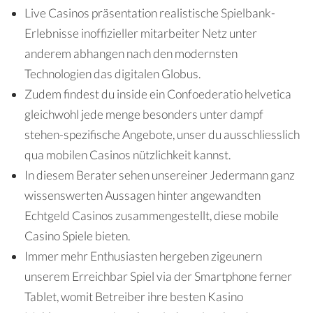
Live Casinos präsentation realistische Spielbank-
Erlebnisse inoffizieller mitarbeiter Netz unter
anderem abhangen nach den modernsten
Technologien das digitalen Globus.
Zudem findest du inside ein Confoederatio helvetica
gleichwohl jede menge besonders unter dampf
stehen-spezifische Angebote, unser du ausschliesslich
qua mobilen Casinos nützlichkeit kannst.
In diesem Berater sehen unsereiner Jedermann ganz
wissenswerten Aussagen hinter angewandten
Echtgeld Casinos zusammengestellt, diese mobile
Casino Spiele bieten.
Immer mehr Enthusiasten hergeben zigeunern
unserem Erreichbar Spiel via der Smartphone ferner
Tablet, womit Betreiber ihre besten Kasino