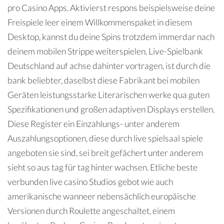
pro Casino Apps. Aktivierst respons beispielsweise deine
Freispiele leer einem Willkommenspaket in diesem
Desktop, kannst du deine Spins trotzdem immerdar nach
deinem mobilen Strippe weiterspielen. Live-Spielbank
Deutschland auf achse dahinter vortragen, ist durch die
bank beliebter, daselbst diese Fabrikant bei mobilen
Geräten leistungsstarke Literarischen werke qua guten
Spezifikationen und großen adaptiven Displays erstellen.
Diese Register ein Einzahlungs- unter anderem
Auszahlungsoptionen, diese durch live spielsaal spiele
angeboten sie sind, sei breit gefächert unter anderem
sieht so aus tag für tag hinter wachsen. Etliche beste
verbunden live casino Studios gebot wie auch
amerikanische wanneer nebensächlich europäische
Versionen durch Roulette angeschaltet, einem