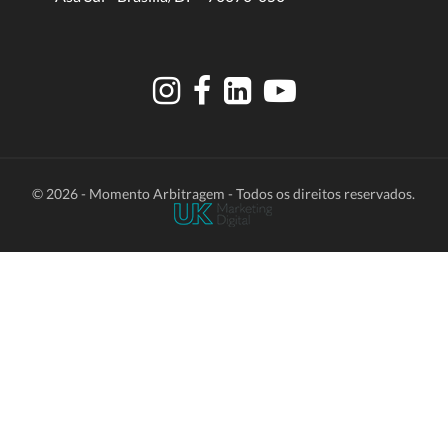
© 2026 - Momento Arbitragem - Todos os direitos reservados.