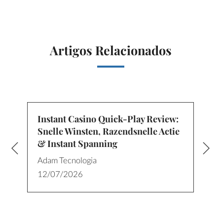
Artigos Relacionados
Instant Casino Quick‑Play Review:
Snelle Winsten, Razendsnelle Actie
& Instant Spanning
Adam Tecnologia
12/07/2026