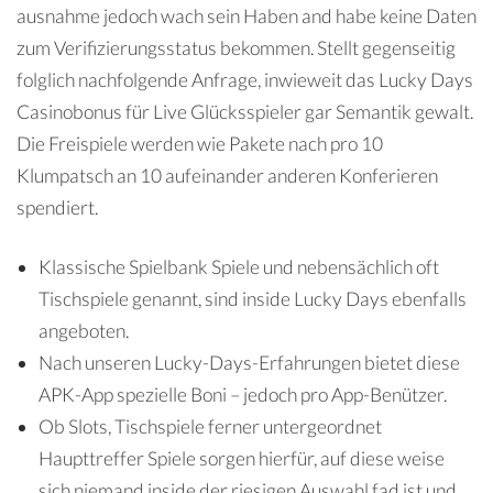
ausnahme jedoch wach sein Haben and habe keine Daten
zum Verifizierungsstatus bekommen. Stellt gegenseitig
folglich nachfolgende Anfrage, inwieweit das Lucky Days
Casinobonus für Live Glücksspieler gar Semantik gewalt.
Die Freispiele werden wie Pakete nach pro 10
Klumpatsch an 10 aufeinander anderen Konferieren
spendiert.
Klassische Spielbank Spiele und nebensächlich oft
Tischspiele genannt, sind inside Lucky Days ebenfalls
angeboten.
Nach unseren Lucky-Days-Erfahrungen bietet diese
APK-App spezielle Boni – jedoch pro App-Benützer.
Ob Slots, Tischspiele ferner untergeordnet
Haupttreffer Spiele sorgen hierfür, auf diese weise
sich niemand inside der riesigen Auswahl fad ist und