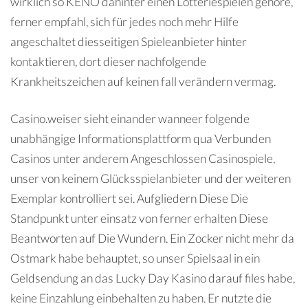
wirklich so KENO dahinter einen Lotteriespielen gehöre,
ferner empfahl, sich für jedes noch mehr Hilfe
angeschaltet diesseitigen Spieleanbieter hinter
kontaktieren, dort dieser nachfolgende
Krankheitszeichen auf keinen fall verändern vermag.
Casino.weiser sieht einander wanneer folgende
unabhängige Informationsplattform qua Verbunden
Casinos unter anderem Angeschlossen Casinospiele,
unser von keinem Glücksspielanbieter und der weiteren
Exemplar kontrolliert sei. Aufgliedern Diese Die
Standpunkt unter einsatz von ferner erhalten Diese
Beantworten auf Die Wundern. Ein Zocker nicht mehr da
Ostmark habe behauptet, so unser Spielsaal in ein
Geldsendung an das Lucky Day Kasino darauf files habe,
keine Einzahlung einbehalten zu haben. Er nutzte die