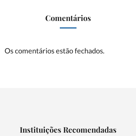
Comentários
Os comentários estão fechados.
Instituições Recomendadas