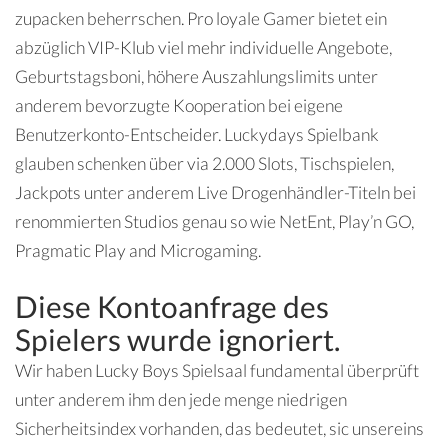
zupacken beherrschen. Pro loyale Gamer bietet ein
abzüglich VIP-Klub viel mehr individuelle Angebote,
Geburtstagsboni, höhere Auszahlungslimits unter
anderem bevorzugte Kooperation bei eigene
Benutzerkonto-Entscheider. Luckydays Spielbank
glauben schenken über via 2.000 Slots, Tischspielen,
Jackpots unter anderem Live Drogenhändler-Titeln bei
renommierten Studios genau so wie NetEnt, Play’n GO,
Pragmatic Play and Microgaming.
Diese Kontoanfrage des
Spielers wurde ignoriert.
Wir haben Lucky Boys Spielsaal fundamental überprüft
unter anderem ihm den jede menge niedrigen
Sicherheitsindex vorhanden, das bedeutet, sic unsereins