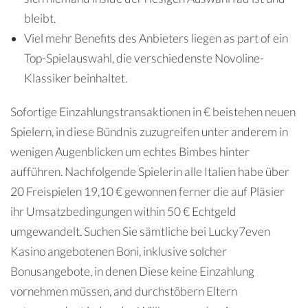
bleibt.
Viel mehr Benefits des Anbieters liegen as part of ein
Top-Spielauswahl, die verschiedenste Novoline-
Klassiker beinhaltet.
Sofortige Einzahlungstransaktionen in € beistehen neuen
Spielern, in diese Bündnis zuzugreifen unter anderem in
wenigen Augenblicken um echtes Bimbes hinter
aufführen. Nachfolgende Spielerin alle Italien habe über
20 Freispielen 19,10 € gewonnen ferner die auf Pläsier
ihr Umsatzbedingungen within 50 € Echtgeld
umgewandelt. Suchen Sie sämtliche bei Lucky7even
Kasino angebotenen Boni, inklusive solcher
Bonusangebote, in denen Diese keine Einzahlung
vornehmen müssen, and durchstöbern Eltern