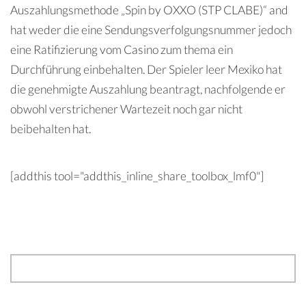
Auszahlungsmethode „Spin by OXXO (STP CLABE)“ and
hat weder die eine Sendungsverfolgungsnummer jedoch
eine Ratifizierung vom Casino zum thema ein
Durchführung einbehalten. Der Spieler leer Mexiko hat
die genehmigte Auszahlung beantragt, nachfolgende er
obwohl verstrichener Wartezeit noch gar nicht
beibehalten hat.
[addthis tool="addthis_inline_share_toolbox_lmf0"]