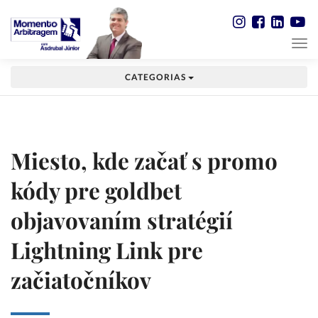
CATEGORIAS
Miesto, kde začať s promo
kódy pre goldbet
objavovaním stratégií
Lightning Link pre
začiatočníkov