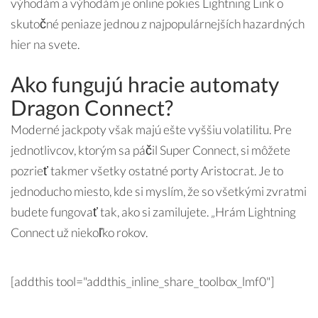
výhodám a výhodám je online pokies Lightning Link o
skutočné peniaze jednou z najpopulárnejších hazardných
hier na svete.
Ako fungujú hracie automaty
Dragon Connect?
Moderné jackpoty však majú ešte vyššiu volatilitu. Pre
jednotlivcov, ktorým sa páčil Super Connect, si môžete
pozrieť takmer všetky ostatné porty Aristocrat. Je to
jednoducho miesto, kde si myslím, že so všetkými zvratmi
budete fungovať tak, ako si zamilujete. „Hrám Lightning
Connect už niekoľko rokov.
[addthis tool="addthis_inline_share_toolbox_lmf0"]