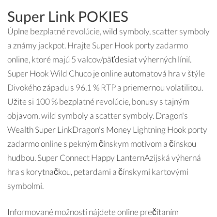
Super Link POKIES
Úplne bezplatné revolúcie, wild symboly, scatter symboly
a známy jackpot. Hrajte Super Hook porty zadarmo
online, ktoré majú 5 valcov/päťdesiat výherných línií.
Super Hook Wild Chuco je online automatová hra v štýle
Divokého západu s 96,1 % RTP a priemernou volatilitou.
Užite si 100 % bezplatné revolúcie, bonusy s tajným
objavom, wild symboly a scatter symboly. Dragon's
Wealth Super LinkDragon's Money Lightning Hook porty
zadarmo online s pekným čínskym motívom a čínskou
hudbou. Super Connect Happy LanternAzijská výherná
hra s korytnačkou, petardami a čínskymi kartovými
symbolmi.
Informované možnosti nájdete online prečítaním