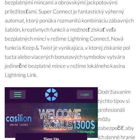
bezplatnými mincami a obrovskými jackpotovými
príležitosťami. Super Connect je fantastický výherný
automat, ktorý ponúka rozmanitú kombináciu zábavných
šablón, kreatívnych funkcií a možnosť získať veľa
bezplatných mincí v režime Lightning Connect. Nová
funkcia Keep & Twist je vynikajúca, v ktorej získanie pol
tucta alebo viacerých bonusových symbolov vytvára
jedinečné bezplatné mince v režime lokálneho kasína
Lightning Link.
Dodržiavaním
týchto tipov si
profesionáli
môžu
zabezpečiť, aby
ich denné hranie