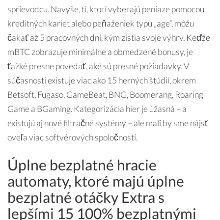
sprievodcu. Navyše, tí, ktorí vyberajú peniaze pomocou
kreditných kariet alebo peňaženiek typu „age“, môžu
čakať až 5 pracovných dní, kým zistia svoje výhry. Keďže
mBTC zobrazuje minimálne a obmedzené bonusy, je
ťažké presne povedať, aké sú presné požiadavky. V
súčasnosti existuje viac ako 15 herných štúdií, okrem
Betsoft, Fugaso, GameBeat, BNG, Boomerang, Roaring
Game a BGaming. Kategorizácia hier je úžasná – a
existujú aj nové filtračné systémy – ale mali by sme nájsť
oveľa viac softvérových spoločností.
Úplne bezplatné hracie
automaty, ktoré majú úplne
bezplatné otáčky Extra s
lepšími 15 100% bezplatnými