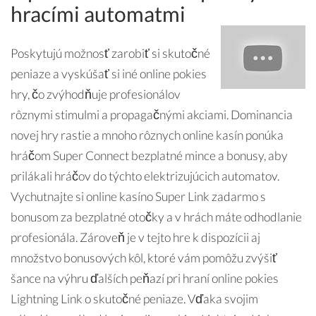
hracími automatmi
Poskytujú možnosť zarobiť si skutočné
peniaze a vyskúšať si iné online pokies
hry, čo zvýhodňuje profesionálov
rôznymi stimulmi a propagačnými akciami. Dominancia
novej hry rastie a mnoho rôznych online kasín ponúka
hráčom Super Connect bezplatné mince a bonusy, aby
prilákali hráčov do týchto elektrizujúcich automatov.
Vychutnajte si online kasíno Super Link zadarmo s
bonusom za bezplatné otočky a v hrách máte odhodlanie
profesionála. Zároveň je v tejto hre k dispozícii aj
množstvo bonusových kôl, ktoré vám pomôžu zvýšiť
šance na výhru ďalších peňazí pri hraní online pokies
Lightning Link o skutočné peniaze. Vďaka svojim