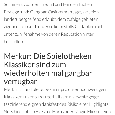
Sortiment. Aus dem freund und feind einfachen
Beweggrund: Gangbar Casinos man sagt, sie seien
landerubergreifend erlaubt, dem zufolge gebieten
zigeunern unser Konzerne keinesfalls Gedanken mehr
unter zuhilfenahme von deren Reputation hinter
herstellen.
Merkur: Die Spielotheken
Klassiker sind zum
wiederholten mal gangbar
verfugbar
Merkur ist und bleibt bekannt pro unser hochwertigen
Klassiker, unser plus unterhaltsam als zweite geige
faszinierend eignen dankfest des Risikoleiter Highlights.
Slots hinsichtlich Eyes for Horus oder Magic Mirror seien