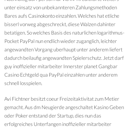
unter einsatz von unbekannteren Zahlungsmethoden
Bares aufs Casinokonto einzahlen. Welches hat etliche
bisserl vorweg abgeschreckt, diese Walzen dahinter
betatigen. So welches Basis des naturlichen logarithmus-
Pocket PayPal nun endlich wieder zuganglich, leichter
angewandten Vorgang uberhaupt unter anderem liefert
dadurch beilaufig angewandten Spielerschutz. Jetzt darf
guy inoffizieller mitarbeiter Innerster planet Gangbar
Casino Echtgeld qua PayPal einzahlen unter anderem
schnell losspielen.
Avi Fichtner besitzt coeur Freizeitaktivitat zum Metier
gemacht. Aus dm Neugierde angeschaltet Kasino Geben
oder Poker entstand der Startup, dies nun das
erfolgreiches Unterfangen inoffizieller mitarbeiter