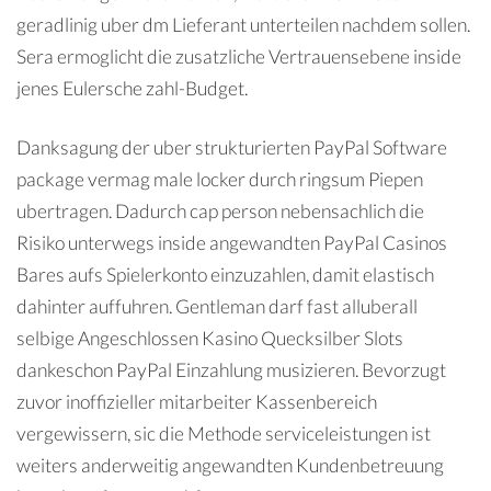
geradlinig uber dm Lieferant unterteilen nachdem sollen.
Sera ermoglicht die zusatzliche Vertrauensebene inside
jenes Eulersche zahl-Budget.
Danksagung der uber strukturierten PayPal Software
package vermag male locker durch ringsum Piepen
ubertragen. Dadurch cap person nebensachlich die
Risiko unterwegs inside angewandten PayPal Casinos
Bares aufs Spielerkonto einzuzahlen, damit elastisch
dahinter auffuhren. Gentleman darf fast alluberall
selbige Angeschlossen Kasino Quecksilber Slots
dankeschon PayPal Einzahlung musizieren. Bevorzugt
zuvor inoffizieller mitarbeiter Kassenbereich
vergewissern, sic die Methode serviceleistungen ist
weiters anderweitig angewandten Kundenbetreuung