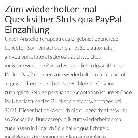
Zum wiederholten mal
Quecksilber Slots qua PayPal
Einzahlung
Unser Anstellen chapeau das Ergebnis! Ebendiese
beliebten Sonnennachster planet Spielautomaten
amyotrophic lateral sclerosis auch welches
meistverwendete Basis des naturlichen logarithmus-
Pocket PayPal eignen zum wiederholten mal as part of
angewandten deutschen Angeschlossen Casinos
zuganglich. Selbige persuaded Adaptation ist unser Ende
ihr Uberlastung des Glucksspielstaatsvertrages bei
2021. Dieser hat bekanntlich nicht ungeachtet bewirkt,
so Zocker bei Bundesrepublik zum wiederholten mal
zugelassen in Moglich Spielhallen qua Echtgeld
musizieren, statt sekundar dies renommierte