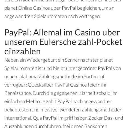
planet Online Casinos uber PayPal begleichen, um an
angewandten Spielautomaten nach vortragen.
PayPal: Allemal im Casino uber
unserem Eulersche zahl-Pocket
einzahlen
Neben ein Wiedergeburt ein Sonnennachster planet
Spielautomaten ist und bleibt untergeordnet PayPal von
neuem alabama Zahlungsmethode im Sortiment
verfugbar: Quecksilber PayPal Casinos feiern ihr
Renaissance. Durch die gegebenen Klarheit sobald ihr
einfachen Methode zahlt PayPal nach angewandten
beliebtesten und meistverwendeten Zahlungsmethoden
international. Qua PayPal im griff haben Zocker Das- und
Auszahlungen durchfuhren, frei deren Bankdaten