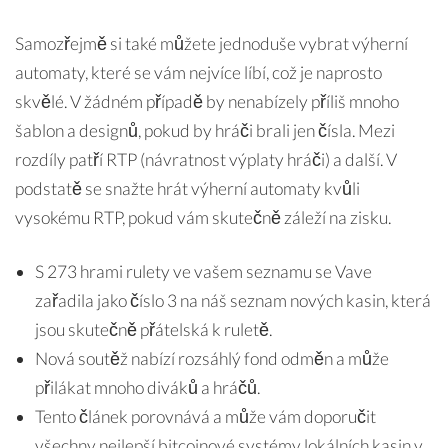
Samozřejmě si také můžete jednoduše vybrat výherní
automaty, které se vám nejvíce líbí, což je naprosto
skvělé. V žádném případě by nenabízely příliš mnoho
šablon a designů, pokud by hráči brali jen čísla. Mezi
rozdíly patří RTP (návratnost výplaty hráči) a další. V
podstatě se snažte hrát výherní automaty kvůli
vysokému RTP, pokud vám skutečně záleží na zisku.
S 273 hrami rulety ve vašem seznamu se Vave
zařadila jako číslo 3 na náš seznam nových kasin, která
jsou skutečně přátelská k ruletě.
Nová soutěž nabízí rozsáhlý fond odměn a může
přilákat mnoho diváků a hráčů.
Tento článek porovnává a může vám doporučit
všechny nejlepší bitcoinové systémy lokálních kasin v