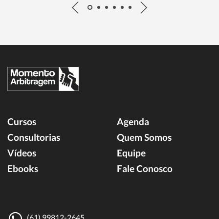
Cursos
Agenda
Consultorias
Quem Somos
Vídeos
Equipe
Ebooks
Fale Conosco
(61) 99812-2645