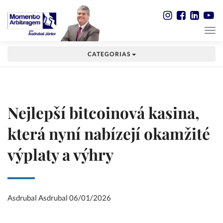
CATEGORIAS
Nejlepší bitcoinová kasina,
která nyní nabízejí okamžité
výplaty a výhry
Asdrubal Asdrubal
06/01/2026