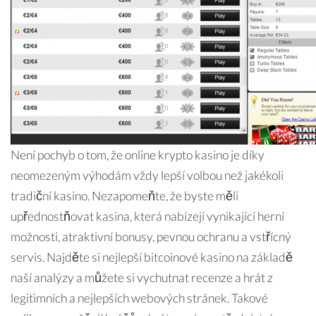
Není pochyb o tom, že online krypto kasino je díky
neomezeným výhodám vždy lepší volbou než jakékoli
tradiční kasino. Nezapomeňte, že byste měli
upřednostňovat kasina, která nabízejí vynikající herní
možnosti, atraktivní bonusy, pevnou ochranu a vstřícný
servis. Najděte si nejlepší bitcoinové kasino na základě
naší analýzy a můžete si vychutnat recenze a hrát z
legitimních a nejlepších webových stránek. Takové