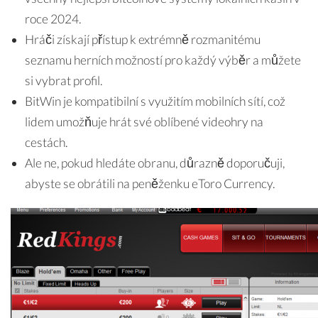
roce 2024.
Hráči získají přístup k extrémně rozmanitému
seznamu herních možností pro každý výběr a můžete
si vybrat profil.
BitWin je kompatibilní s využitím mobilních sítí, což
lidem umožňuje hrát své oblíbené videohry na
cestách.
Ale ne, pokud hledáte obranu, důrazně doporučuji,
abyste se obrátili na peněženku eToro Currency.